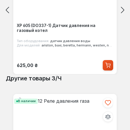
XP 605 (DO337-1) Датчик давления на
газовый котел
Тип оборудования:
датчик давления воды
Для моделей:
ariston, baxi, beretta, hermann, westen, nova florida
Обычная цена:
625,00 ₴
Другие товары З/Ч
Пропустить галерею продуктов
В наличии