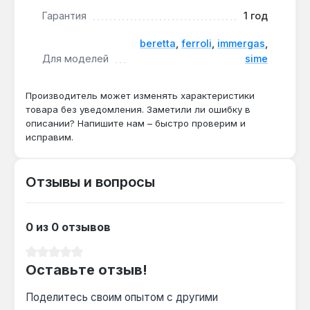
повреждение при скачках давления в системе.
Гарантия
1 год
Датчик критически важен для безопасности котла
beretta
,
ferroli
,
immergas
,
— он предотвращает работу при недостаточном
Для моделей
sime
или избыточном давлении. Производство —
Италия. Гарантия 1 год, доставка по Украине.
Производитель может изменять характеристики
товара без уведомления. Заметили ли ошибку в
описании? Напишите нам – быстро проверим и
исправим.
Отзывы и вопросы
0 из 0 отзывов
Средний рейтинг 0 из 5 звезд
Оставьте отзыв!
Поделитесь своим опытом с другими