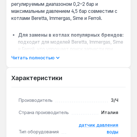
регулируемым диапазоном 0,2–2 бар и
максимальным давлением 4,5 бар совместим с
котлами Beretta, Immergas, Sime и Ferroli.
Для замены в котлах популярных брендов:
подходит для моделей Beretta, Immergas, Sime
и Ferroli, что упрощает поиск запчасти при
ремонте.
Читать полностью
Простой монтаж без инструмента:
конструкция в виде клипсы (скобы)
Характеристики
обеспечивает быстрое механическое
соединение с гидравлическим узлом.
Точная настройка под систему:
Производитель
З/Ч
регулируемый диапазон 0,2–2 бар позволяет
адаптировать датчик к параметрам
Страна производитель
Италия
конкретного отопительного контура.
Защита от гидравлических ударов:
запас
датчик давления
прочности до 4,5 бар предотвращает
Тип оборудования
воды