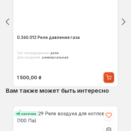
0.360.012 Реле давления газа
Тип оборудования:
реле
Для моделей:
универсальная
Обычная цена:
1 500,00 ₴
Вам также может быть интересно
Пропустить галерею продуктов
В наличии