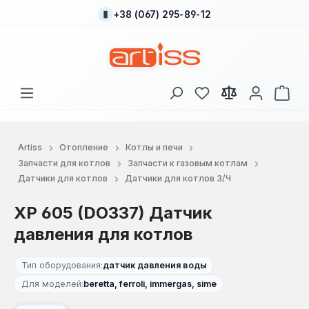
+38 (067) 295-89-12
Перейти к основному содержанию
У вас есть товары
В к
Artiss
Отопление
Котлы и печи
Запчасти для котлов
Запчасти к газовым котлам
Датчики для котлов
Датчики для котлов З/Ч
XP 605 (DO337) Датчик
давления для котлов
Тип оборудования:
датчик давления воды
Для моделей:
beretta, ferroli, immergas, sime