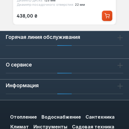
Диаметр диска:
125 мм
Диаметр посадочного отверстия:
22 мм
Обычная цена:
438,00 ₴
Горячая линия обслуживания
О сервисе
Информация
Отопление
Водоснабжение
Сантехника
Климат
Инструменты
Садовая техника