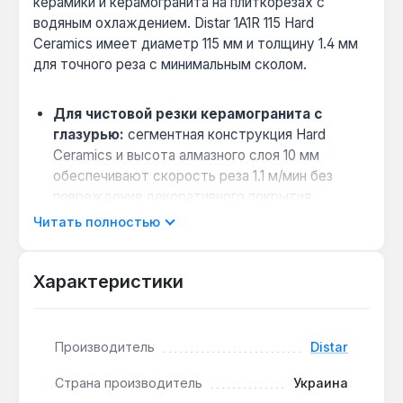
керамики и керамогранита на плиткорезах с
водяным охлаждением. Distar 1A1R 115 Hard
Ceramics имеет диаметр 115 мм и толщину 1.4 мм
для точного реза с минимальным сколом.
Для чистовой резки керамогранита с
глазурью:
сегментная конструкция Hard
Ceramics и высота алмазного слоя 10 мм
обеспечивают скорость реза 1.1 м/мин без
повреждения декоративного покрытия.
Совместимость с плиткорезами
Читать полностью
мощностью 0.8–1.5 кВт:
диск рассчитан на
обороты до 2900 мин⁻¹, что подходит для
Характеристики
большинства профессиональных станков.
Обязательное водяное охлаждение:
подача
воды от 5 л/мин предотвращает перегрев
Производитель
Distar
алмазного слоя и удаляет шлам для стабильной
работы.
Страна производитель
Украина