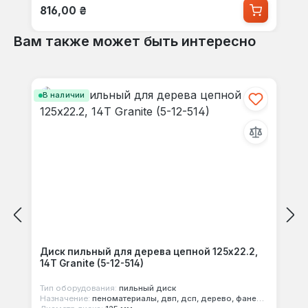
Обычная цена:
816,00 ₴
Вам также может быть интересно
Пропустить галерею продуктов
В наличии
Диск пильный для дерева цепной 125x22.2,
14Т Granite (5-12-514)
Тип оборудования:
пильный диск
Назначение:
пеноматериалы, двп, дсп, дерево, фанера, мдф