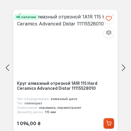
Отзывов не найдено. Делитесь
Пропустить галерею продуктов
своими мыслями с другими.
В наличии
Круг алмазный отрезной 1A1R 115 Hard
Сeramics Advanced Distar 11115528010
Тип оборудования:
алмазный диск
Тип:
плиткорез
Назначение:
керамика, керамогранит
Диаметр диска:
115 мм
Обычная цена:
1 094,00 ₴