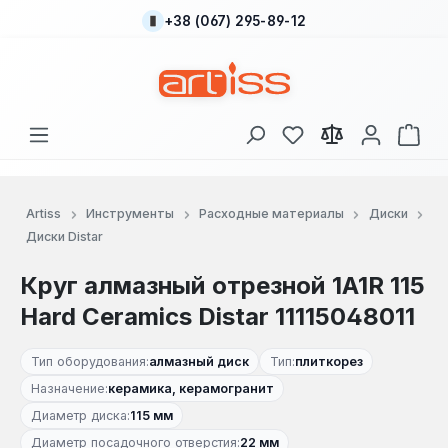
+38 (067) 295-89-12
Перейти к основному содержанию
У вас есть товары
В к
Artiss
Инструменты
Расходные материалы
Диски
Диски Distar
Круг алмазный отрезной 1A1R 115
Hard Сeramics Distar 11115048011
Тип оборудования:
алмазный диск
Тип:
плиткорез
Назначение:
керамика, керамогранит
Диаметр диска:
115 мм
Диаметр посадочного отверстия:
22 мм