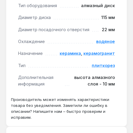
Круг применяется в мастерских по обработке
Тип оборудования
алмазный диск
плитки и при ремонтных работах для резки
Диаметр диска
115 мм
керамики и керамогранита, включая материалы с
декоративной глазурью. Производство — Украина.
Диаметр посадочного отверстия
22 мм
Гарантия от производителя, доставка по Украине.
Охлаждение
водяное
Подходит ли для резки керамогранита
Назначение
керамика
,
керамогранит
толщиной 10 мм?
Тип
плиткорез
Да — высота алмазного слоя 10 мм и
скорость реза 1.1 м/мин обеспечивают чистый
Дополнительная
высота алмазного
рез без сколов на керамограните.
информация
слоя - 10 мм
Производитель может изменять характеристики
Какой посадочный диаметр и с какими
товара без уведомления. Заметили ли ошибку в
станками совместим?
описании? Напишите нам – быстро проверим и
Посадочное отверстие 22 мм — диск
исправим.
подходит для плиткорезов с мощностью 0.8–
1.5 кВт и оборотами до 2900 мин⁻¹.