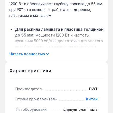
1200 Вт и обеспечивает глубину пропила до 55 мм
при 90°, что позволяет работать с деревом,
пластиком и металлом.
Для распила ламината и пластика толщиной
до 55 мм:
мощности 1200 Вт и частоты
вращения 5000 об/мин достаточно для чистого
реза без сколов, что важно при отделочных
работах.
Читать полностью
Выбор для наклонных пропилов под 45°:
регулировка угла наклона позволяет выполнять
Характеристики
сложные соединения, например, для каркасов
или плинтусов, с точностью до градуса.
Совместимость с дисками 165 мм:
Производитель
DWT
посадочное отверстие 20 мм подходит для
стандартных расходных материалов, что
Страна производитель
Китай
упрощает замену и расширяет возможности.
Практический совет по замене диска:
Тип оборудования
циркулярная пила