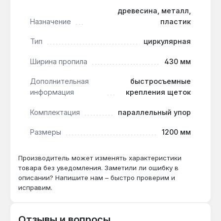
обеспечивают рез листовой стали до 3 мм
древесина, металл,
при использовании соответствующего диска.
Назначение
пластик
Тип
циркулярная
Как часто нужно менять щётки?
Быстросъёмные крепления щёток позволяют
Ширина пропила
430 мм
заменить их за 1-2 минуты без разбора
Дополнительная
быстросъемные
корпуса — рекомендуется проверять
информация
крепления щеток
каждые 50 часов работы.
Комплектация
параллельный упор
Размеры
1200 мм
Производитель может изменять характеристики
товара без уведомления. Заметили ли ошибку в
описании? Напишите нам – быстро проверим и
исправим.
Отзывы и вопросы