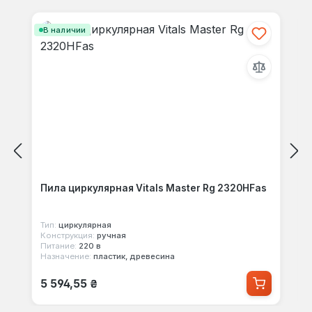
Пропустить галерею продуктов
своими мыслями с другими.
В наличии
Пила циркулярная Vitals Master Rg 2320HFas
Тип:
циркулярная
Конструкция:
ручная
Питание:
220 в
Назначение:
пластик, древесина
Обычная цена:
5 594,55 ₴