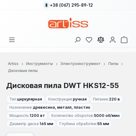
+38 (067) 295-89-12
Перейти к основному содержанию
У вас есть товары
В к
Artiss
Инструменты
Электроинструмент
Пилы
Дисковые пилы
Дисковая пила DWT HKS12-55
Тип:
циркулярная
Конструкция:
ручная
Питание:
220 в
Назначение:
древесина, металл, пластик
Мощность:
1200 вт
Количество оборотов:
5000 об/мин
Диаметр диска:
165 мм
Глубина обработки:
55 мм