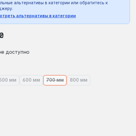
льные альтернативы в категории или обратитесь к
джеру.
отреть альтернативы в категории
на:
 ₴
не доступно
500 мм
600 мм
700 мм
800 мм
оящее время эта опция недоступна.)
(В настоящее время эта опция недоступна.)
(В настоящее время эта опция недоступна.)
(В настоящее время эта опция недост
(В настоящее время эта оп