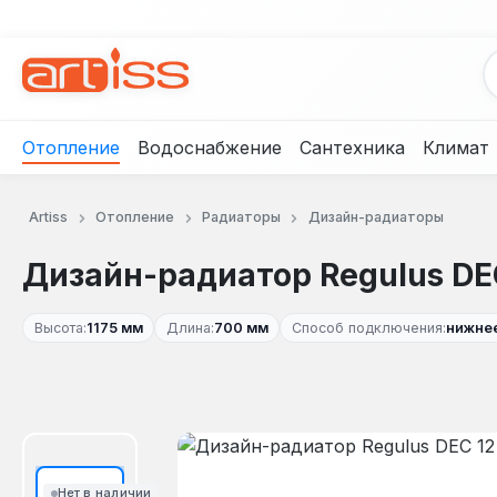
рейти к основному содержанию
Перейти к поиску
Перейти к основной навигации
Отопление
Водоснабжение
Сантехника
Климат
Artiss
Отопление
Радиаторы
Дизайн-радиаторы
Дизайн-радиатор Regulus DE
Высота:
1175 мм
Длина:
700 мм
Способ подключения:
нижне
Пропустить галерею изображений
Нет в наличии