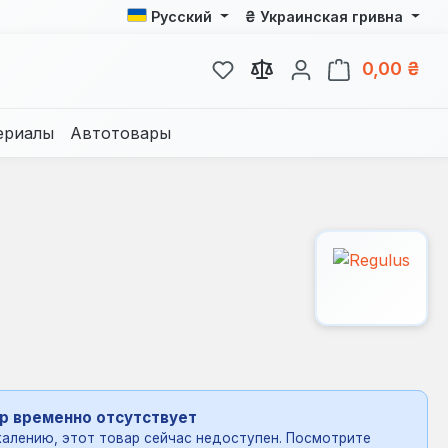
₴
Русский
Украинская гривна
У вас есть товары из спис
В к
0,00 ₴
ериалы
Автотовары
р временно отсутствует
алению, этот товар сейчас недоступен. Посмотрите