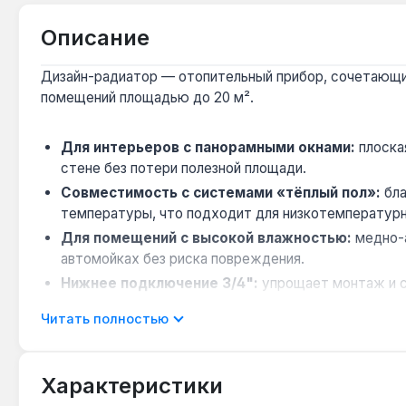
Описание
Дизайн-радиатор — отопительный прибор, сочетающий
помещений площадью до 20 м².
Для интерьеров с панорамными окнами:
плоска
стене без потери полезной площади.
Совместимость с системами «тёплый пол»:
бла
температуры, что подходит для низкотемпературн
Для помещений с высокой влажностью:
медно-а
автомойках без риска повреждения.
Нижнее подключение 3/4":
упрощает монтаж и ск
Гарантия 10 лет:
производство в Польше, что под
Читать полностью
Радиатор подходит для жилых комнат, офисов и гостин
доставка по Украине.
Характеристики