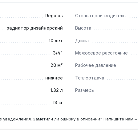
ками?
Regulus
Страна производитель
ечивают эффективный обогрев при высоте потолков до 3 м.
радиатор дизайнерский
Высота
с твёрдотопливным котлом?
10 лет
Длина
зии, что допускает работу в открытых системах с кислоро
3/4"
Межосевое расстояние
20 м²
Рабочее давление
нижнее
Теплоотдача
1.32 л
Размеры
13 кг
з уведомления. Заметили ли ошибку в описании? Напишите нам –