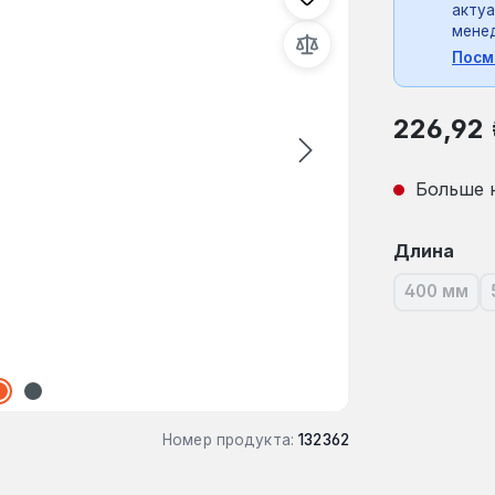
актуа
мене
Посм
Обычная це
226,92
Больше 
Выберите
Длина
400 мм
(В наст
Номер продукта:
132362