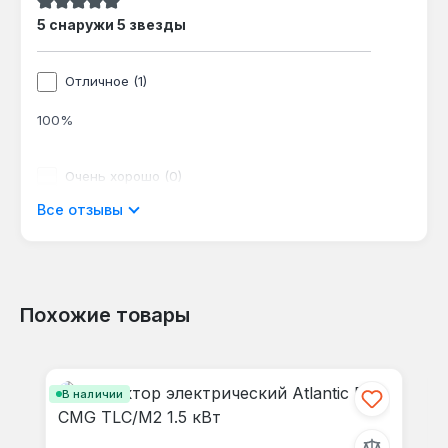
Средний рейтинг 5 из 5 звезд
5 снаружи 5 звезды
Отличное (1)
100%
Очень хорошо (0)
Все отзывы
0%
Хорошо (0)
0%
Похожие товары
Пропустить галерею продуктов
Приемлемый (0)
В наличии
0%