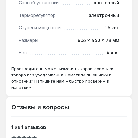
Компактные габариты 606×460×78 мм и вес 4.4 кг
Способ установки
настенный
упрощают размещение. Производство — Украина.
Терморегулятор
электронный
Гарантия 5 лет, доставка по Украине.
Ступени мощности
1.5 квт
Подходит ли для ванной комнаты?
Размеры
606 × 460 × 78 мм
Да — класс защиты IP24 и двойная изоляция
обеспечивают безопасную работу при
Вес
4.4 кг
влажности до 100%.
Производитель может изменять характеристики
товара без уведомления. Заметили ли ошибку в
Как часто нужно программировать
описании? Напишите нам – быстро проверим и
таймер?
исправим.
Однократная настройка графика на каждый
день недели — после этого конвектор
Отзывы и вопросы
автоматически переключает режимы
«Комфорт» и «Экономичный».
1 из 1 отзывов