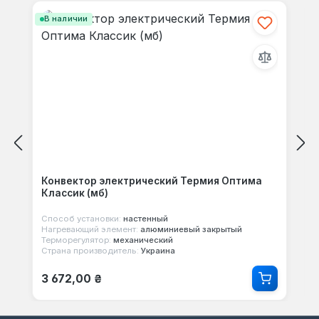
В наличии
Конвектор электрический Термия Оптима
Классик (мб)
Способ установки:
настенный
Нагревающий элемент:
алюминиевый закрытый
Терморегулятор:
механический
Страна производитель:
Украина
Обычная цена:
3 672,00 ₴