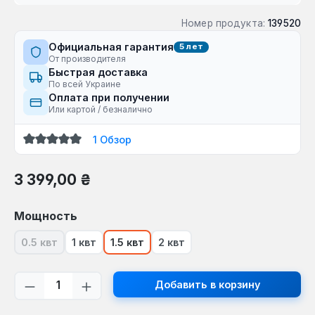
Номер продукта:
139520
Официальная гарантия
5 лет
От производителя
Быстрая доставка
По всей Украине
Оплата при получении
Или картой / безналично
1 Обзор
Средний рейтинг 5 из 5 звезд
Обычная цена:
3 399,00 ₴
Выберите
Мощность
0.5 квт
1 квт
1.5 квт
2 квт
(В настоящее время эта опция недоступна.)
Количество продукта: введите желаем
Добавить в корзину