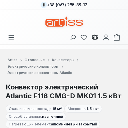
+38 (067) 295-89-12
Перейти к основному содержанию
У вас есть товары
В к
Artiss
Отопление
Конвекторы
Электрические конвекторы
Электрические конвекторы Atlantic
Конвектор электрический
Atlantic F118 CMG-D MK01 1.5 кВт
Отапливаемая площадь:
15 м²
Мощность:
1.5 квт
Способ установки:
настенный
Нагревающий элемент:
алюминиевый закрытый