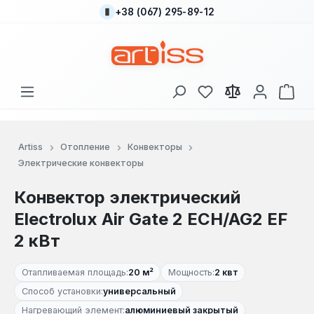
+38 (067) 295-89-12
Перейти к основному содержанию
У вас есть товары
В к
Artiss
Отопление
Конвекторы
Электрические конвекторы
Конвектор электрический
Electrolux Air Gate 2 ECH/AG2 EF
2 кВт
Отапливаемая площадь:
20 м²
Мощность:
2 квт
Способ установки:
универсальный
Нагревающий элемент:
алюминиевый закрытый