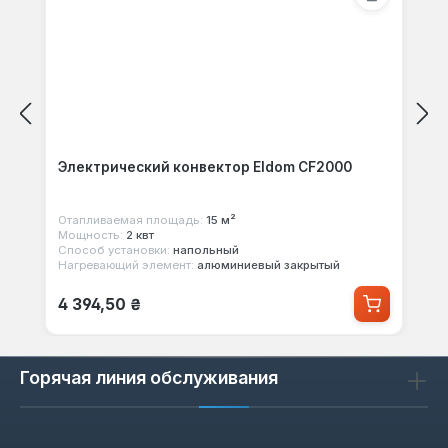
Электрический конвектор Eldom CF2000
Отапливаемая площадь:
15 м²
Мощность:
2 квт
Способ установки:
напольный
Нагревающий элемент:
алюминиевый закрытый
Обычная цена:
4 394,50 ₴
Горячая линия обслуживания