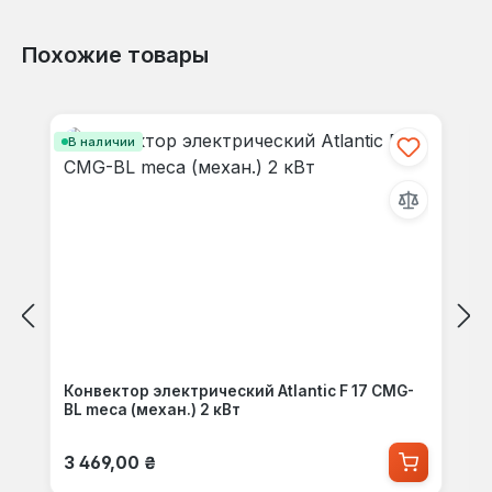
Похожие товары
Пропустить галерею продуктов
В наличии
Конвектор электрический Atlantic F 17 CMG-
BL meca (механ.) 2 кВт
Обычная цена:
3 469,00 ₴