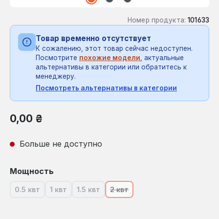
Номер продукта:
101633
Товар временно отсутствует
К сожалению, этот товар сейчас недоступен.
Посмотрите
похожие модели
, актуальные
альтернативы в категории или обратитесь к
менеджеру.
Посмотреть альтернативы в категории
Обычная цена:
0,00 ₴
Больше не доступно
Выберите
Мощность
0.5 квт
1 квт
1.5 квт
2 квт
(В настоящее время эта опция недоступна.)
(В настоящее время эта опция недоступна.)
(В настоящее время эта опция недосту
(В настоящее время эта опция