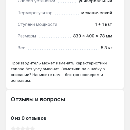
Способ установки
универсальный
или напольный на колёсиках) его можно
Терморегулятор
механический
разместить в любом интерьере. Производство —
Швеция. Гарантия 1 год, доставка по Украине.
Ступени мощности
1 + 1 квт
Размеры
830 × 400 × 78 мм
Подходит ли для отопления комнаты 25
м²?
Вес
5.3 кг
Нет — максимальная обогреваемая площадь
20 м² при мощности 2 кВт, для 25 м²
Производитель может изменять характеристики
потребуется модель мощностью 2,5–3 кВт.
товара без уведомления. Заметили ли ошибку в
описании? Напишите нам – быстро проверим и
исправим.
Как часто нужно менять фильтры Air Gate
BIO?
Отзывы и вопросы
Фильтры многоразовые — их достаточно
промывать водой раз в 2–3 месяца в
зависимости от запылённости помещения.
0 из 0 отзывов