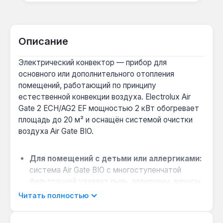
Описание
Электрический конвектор — прибор для
основного или дополнительного отопления
помещений, работающий по принципу
естественной конвекции воздуха. Electrolux Air
Gate 2 ECH/AG2 EF мощностью 2 кВт обогревает
площадь до 20 м² и оснащён системой очистки
воздуха Air Gate BIO.
Для помещений с детьми или аллергиками:
система Air Gate BIO с многоступенчатой
фильтрацией удаляет пыль, аллергены, вирусы
и бактерии, улучшая качество воздуха.
Читать полностью
Выбор между половинной и полной
мощностью:
две ступени (1 кВт и 2 кВт)