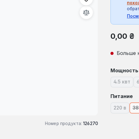
похо
обрат
Посм
Обычная це
0,00 ₴
Больше 
Выберите
Мощность
4.5 квт
(В наст
Выберите
Питание
220 в
38
(В насто
Номер продукта:
126270