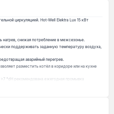
ьной циркуляцией. Hot-Well Elektra Lux 15 кВт
ь нагрев, снижая потребление в межсезонье.
чески поддерживать заданную температуру воздуха,
редотвращая аварийный перегрев.
озволяет разместить котёл в коридоре или на кухне
й >7 °dH рекомендована ежегодная промывка
ьших коммерческих объектов. Производство —