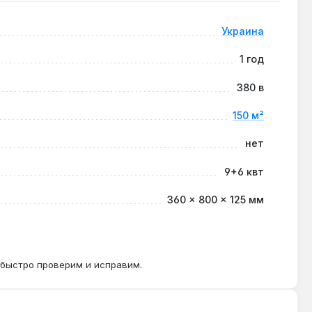
Украина
атурный режим 35-45 °C через смесительный узел.
1 год
380 в
ержавеющих нагревателей.
150 м²
нет
9+6 квт
360 × 800 × 125 мм
 быстро проверим и исправим.