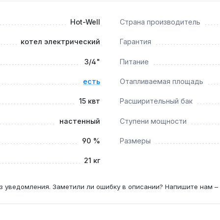
Hot-Well
Страна производитель
тая регулировка 9+6 кВт позволяют настроить низкотемпер
котел электрический
Гарантия
3/4"
Питание
 более жёсткой — ежегодно, что продлевает срок службы н
есть
Отапливаемая площадь
15 квт
Расширительный бак
настенный
Ступени мощности
90 %
Размеры
21 кг
з уведомления. Заметили ли ошибку в описании? Напишите нам –