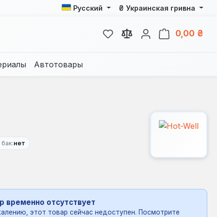
₴
Русский
Украинская гривна
У вас есть товары из спис
В к
0,00 ₴
ериалы
Автотовары
бак:
нет
р временно отсутствует
алению, этот товар сейчас недоступен. Посмотрите