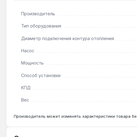
Подходит ли для системы «тёплый пол»?
Производитель
Да — встроенный циркуляционный насос и ступенча
Тип оборудования
Как часто нужно обслуживать ТЭНы?
Диаметр подключения контура отопления
При жёсткости воды до 7 °dH — раз в 2 года, при
Насос
Мощность
Способ установки
КПД
Вес
Производитель может изменять характеристики товара бе