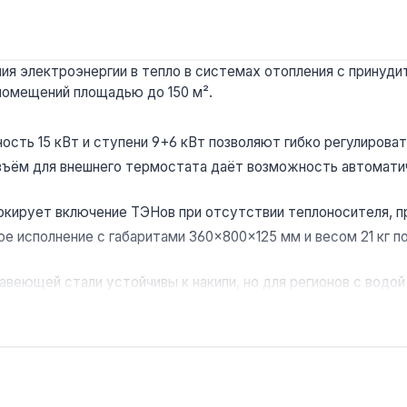
 электроэнергии в тепло в системах отопления с принудител
 помещений площадью до 150 м².
сть 15 кВт и ступени 9+6 кВт позволяют гибко регулироват
ъём для внешнего термостата даёт возможность автомати
окирует включение ТЭНов при отсутствии теплоносителя, п
е исполнение с габаритами 360×800×125 мм и весом 21 кг п
веющей стали устойчивы к накипи, но для регионов с водо
домов, квартир с отдельным вводом 380 В, офисов и небол