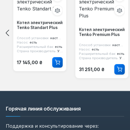
Котел электрический
Tenko Standart Plus
Котел электрический
Tenko Premium Plus
Способ установки:
настенный
Насос:
есть
Способ установки:
настенный
Расширительный бак:
есть
Насос:
есть
Страна производитель:
Украина
Расширительный бак:
есть
Страна производитель:
Украина
Обычная цена:
17 145,00 ₴
Обычная цена:
31 251,00 ₴
Горячая линия обслуживания
Поддержка и консультирование через: