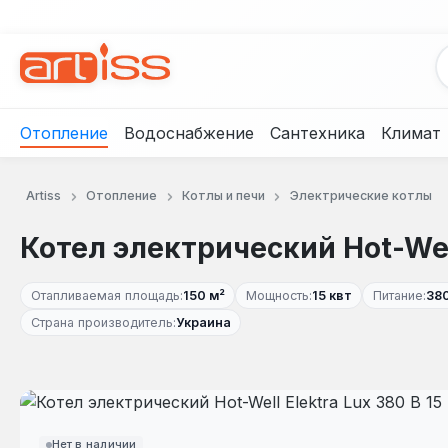
рейти к основному содержанию
Перейти к поиску
Перейти к основной навигации
Отопление
Водоснабжение
Сантехника
Климат
Artiss
Отопление
Котлы и печи
Электрические котлы
Котел электрический Hot-Well
Отапливаемая площадь:
150 м²
Мощность:
15 квт
Питание:
380
Страна производитель:
Украина
Пропустить галерею изображений
Нет в наличии