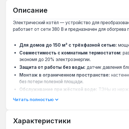
Описание
Электрический котёл — устройство для преобразования
работает от сети 380 В и предназначен для обогрева
Для домов до 150 м² с трёхфазной сетью:
мощно
Совместимость с комнатным термостатом:
раз
экономя до 20% электроэнергии.
Защита от работы без воды:
датчик давления бл
Монтаж в ограниченном пространстве:
настенно
без потери полезной площади.
Обслуживание при жёсткой воде:
ТЭНы из нержа
теплообменника.
Читать полностью
Котёл подходит для автономного отопления частных 
Украина. Гарантия 1 год, доставка по Украине.
Характеристики