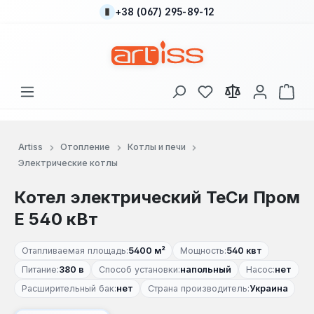
+38 (067) 295-89-12
Перейти к основному содержанию
У вас есть товары
В к
Artiss
Отопление
Котлы и печи
Электрические котлы
Котел электрический ТеСи Пром
Е 540 кВт
Отапливаемая площадь:
5400 м²
Мощность:
540 квт
Питание:
380 в
Способ установки:
напольный
Насос:
нет
Расширительный бак:
нет
Страна производитель:
Украина