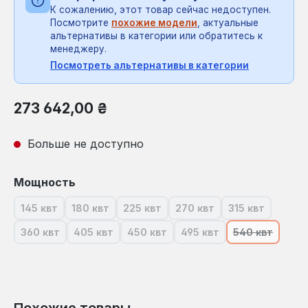
К сожалению, этот товар сейчас недоступен.
Посмотрите
похожие модели
, актуальные
альтернативы в категории или обратитесь к
менеджеру.
Посмотреть альтернативы в категории
Обычная цена:
273 642,00 ₴
Больше не доступно
Выберите
Мощность
145 квт
180 квт
225 квт
270 квт
315 квт
(В настоящее время эта опция недоступна.)
(В настоящее время эта опция недоступна.)
(В настоящее время эта опция недо
(В настоящее время эта
(В настоящее
360 квт
405 квт
450 квт
495 квт
540 квт
(В настоящее время эта опция недоступна.)
(В настоящее время эта опция недоступна.)
(В настоящее время эта опция нед
(В настоящее время эт
(В настояще
Похожие товары