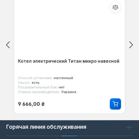
Котел электрический Титан микро навесной
Способ установки:
настенный
Насос:
есть
Расширительный бак:
нет
Страна производитель:
Украина
Обычная цена:
9 666,00 ₴
Горячая линия обслуживания