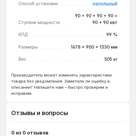
Способ установки
напольный
работать параллельно с другими нагревательными
приборами, включая каскадное подключение, а
90 + 90 + 90 + 90 +
также в паре с теплоаккумулятором для
Ступени мощности
90 + 90 квт
стабилизации температурного режима.
Производство — Украина. Гарантия 1 год,
КПД
99 %
доставка по Украине.
Размеры
1678 × 900 × 1330 мм
Вес
505 кг
Подходит ли для отопления
производственного цеха 5000 м²?
Производитель может изменять характеристики
Да — мощность 540 кВт и шесть ступеней
товара без уведомления. Заметили ли ошибку в
регулирования по 90 кВт обеспечивают
описании? Напишите нам – быстро проверим и
точную подстройку под теплопотери цеха, а
исправим.
фланцевое подключение du80 позволяет
интегрировать котёл в существующую
систему.
Отзывы и вопросы
Можно ли установить без насоса?
0 из 0 отзывов