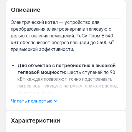
Описание
Электрический котел — устройство для
преобразования электроэнергии в тепловую с
целью отопления помещений. ТеСи Пром Е 540
кВт обеспечивает обогрев площади до 5400 м²
при высокой эффективности.
Для объектов с потребностью в высокой
тепловой мощности:
шесть ступеней по 90
кВт каждая позволяют точно подстраивать
нагрев под текущую нагрузку, снижая расход
электроэнергии.
Совместимость с системами «тёплый пол»
Читать полностью
и радиаторами:
благодаря фланцевому
подключению du80 и рабочему давлению до 15
Характеристики
бар котел интегрируется в закрытые и
открытые контуры, включая каскадные схемы.