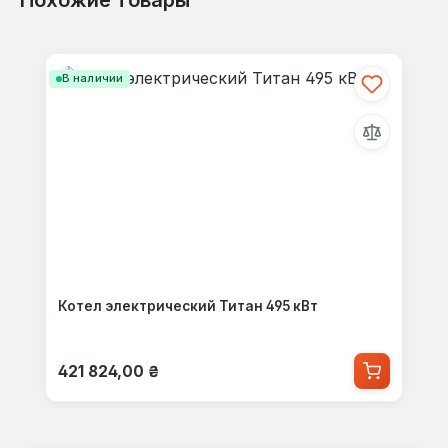
Пропустить галерею продуктов
В наличии
Котел электрический Титан 495 кВт
Обычная цена:
421 824,00 ₴