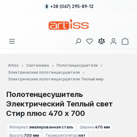
+38 (067) 295-89-12
Перейти к основному содержанию
У вас есть товары
В к
Artiss
Сантехника
Полотенцесушители
Электрические полотенцесушители
Электрические полотенцесушители Теплый мир
Полотенцесушитель
Электрический Теплый свет
Стир плюс 470 х 700
Материал:
эмалированная сталь
Ширина:
470 мм
Высота:
700 мм
Терморегулятор:
нет