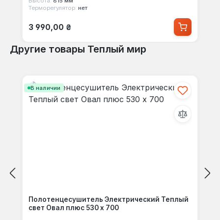
Высота:
815 мм
Терморегулятор:
нет
Обычная цена:
3 990,00 ₴
Другие товары Теплый мир
Пропустить галерею продуктов
В наличии
Полотенцесушитель Электрический Теплый
свет Овал плюс 530 х 700