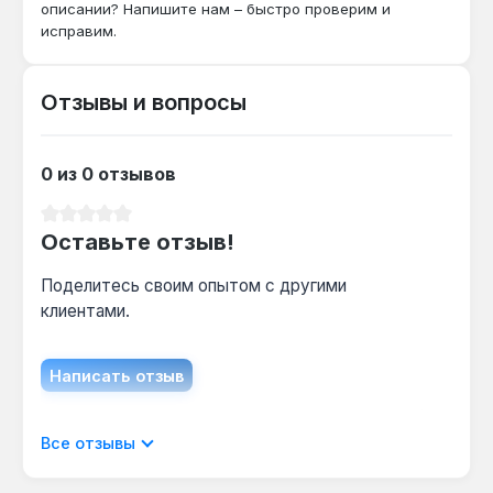
описании? Напишите нам – быстро проверим и
влажностью?
исправим.
Да — эмалированная сталь устойчива к
коррозии, а нагрев до 50±5°C снижает
влажность, предотвращая грибок.
Отзывы и вопросы
Можно ли установить без помощи
0 из 0 отзывов
электрика?
Средний рейтинг 0 из 5 звезд
Да — устройство оснащено шнуром 2 м с
Оставьте отзыв!
евровилкой, достаточно включить в розетку
220 В и закрепить на стене.
Поделитесь своим опытом с другими
клиентами.
Написать отзыв
Отображать отзывы только на текущем
Все отзывы
языке.