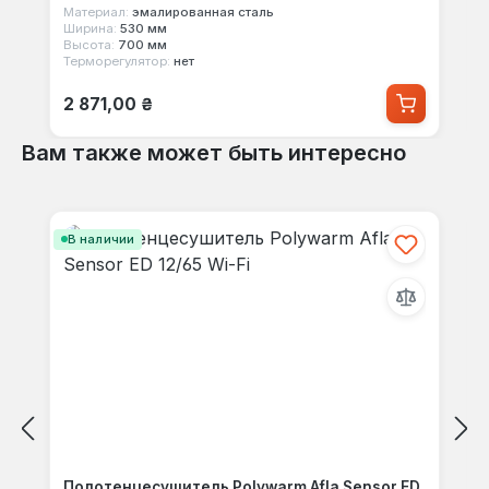
Материал:
эмалированная сталь
Ширина:
530 мм
Высота:
700 мм
Терморегулятор:
нет
Обычная цена:
2 871,00 ₴
Вам также может быть интересно
Пропустить галерею продуктов
В наличии
Полотенцесушитель Polywarm Afla Sensor ED