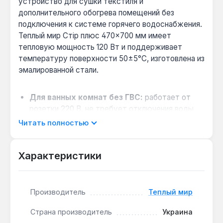
устройство для сушки текстиля и
дополнительного обогрева помещений без
подключения к системе горячего водоснабжения.
Теплый мир Стір плюс 470×700 мм имеет
тепловую мощность 120 Вт и поддерживает
температуру поверхности 50±5°C, изготовлена из
эмалированной стали.
Для ванных комнат без ГВС:
работает от
розетки 220 В, не требует отключения воды
или вызова сантехника — подходит для
Читать полностью
квартир с частыми отключениями горячей
воды.
Характеристики
Экономия электроэнергии:
потребление 120
Вт сравнимо с одной-двумя лампами
накаливания, что позволяет использовать
устройство круглосуточно без значительного
Производитель
Теплый мир
роста счетов.
Страна производитель
Украина
Снижение влажности:
постоянный нагрев