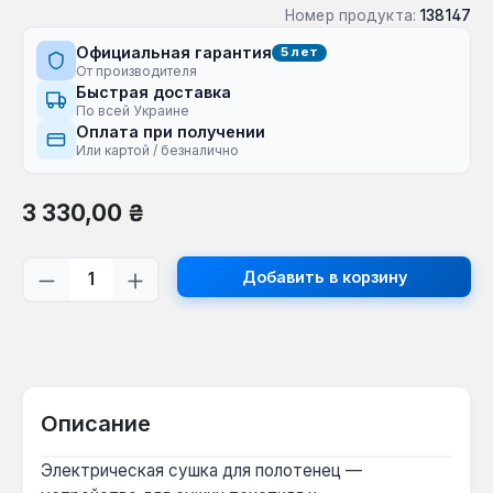
Номер продукта:
138147
Официальная гарантия
5 лет
От производителя
Быстрая доставка
По всей Украине
Оплата при получении
Или картой / безналично
Обычная цена:
3 330,00 ₴
Количество продукта: введите желаем
Добавить в корзину
Описание
Электрическая сушка для полотенец —