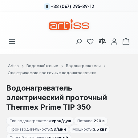
+38 (067) 295-89-12
Перейти к основному содержанию
У вас есть товары
В к
Artiss
Водоснабжение
Водонагреватели
Электрические проточные водонагреватели
Водонагреватель
электрический проточный
Thermex Prime TIP 350
Тип водонагревателя:
кран/душ
Питание:
220 в
Производительность:
5 л/мин
Мощность:
3.5 квт
Способ установки:
настенный