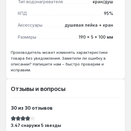
Тип водонагревателя
кран/душ
Подходит ли для душа при температуре
КПД
95%
воды на входе +5 °C?
Аксессуары
душевая лейка + кран
Да — при производительности 5 л/мин и
мощности 3.5 кВт нагрев до 60 °C возможен,
Размеры
190 × 5 × 100 мм
но для комфортного душа (38-40 °C)
потребуется снизить напор до 2-3 л/мин.
Производитель может изменять характеристики
товара без уведомления. Заметили ли ошибку в
описании? Напишите нам – быстро проверим и
Как часто нужно чистить ТЭНы?
исправим.
При жёсткой воде (>7 °dH) рекомендуется
ежегодная промывка от накипи — иначе КПД
95% может снизиться на 5-10% из-за
Отзывы и вопросы
отложений на нагревателе.
30 из 30 отзывов
Средний рейтинг 3.47 из 5 звезд
3.47 снаружи 5 звезды