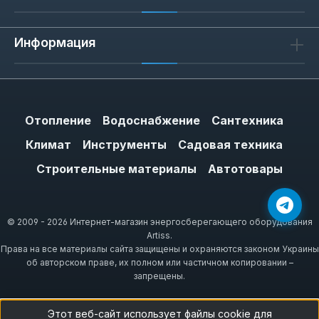
1
-
10
из
30
обзоры
Информация
25 марта 2017 г. 10:49
Отзыв с рейтингом 1 из 5 звезд
Замучилися міняти — протікає. У родичів
Отопление
Водоснабжение
Сантехника
те саме. Більше такий брати не буду.
Климат
Инструменты
Садовая техника
Строительные материалы
Автотовары
© 2009 - 2026 Интернет-магазин энергосберегающего оборудования
15 марта 2017 г. 21:46
Artiss.
Права на все материалы сайта защищены и охраняются законом Украины
Отзыв с рейтингом 5 из 5 звезд
об авторском праве, их полном или частичном копировании –
запрещены.
Коли я прочитав в інструкції, що Termex
Stream 350 — одноразовий, вирішив
Этот веб-сайт использует файлы cookie для