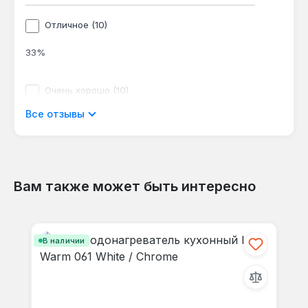
Отличное (10)
33%
Очень хорошо (10)
Все отзывы
33%
Хорошо (1)
3%
Вам также может быть интересно
Пропустить галерею продуктов
Приемлемый (2)
В наличии
7%
Неудовлетворительно (7)