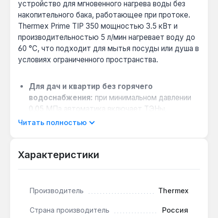
устройство для мгновенного нагрева воды без
накопительного бака, работающее при протоке.
Thermex Prime TIP 350 мощностью 3.5 кВт и
производительностью 5 л/мин нагревает воду до
60 °C, что подходит для мытья посуды или душа в
условиях ограниченного пространства.
Для дач и квартир без горячего
водоснабжения:
при минимальном давлении
0.05 МПа автоматика включает ТЭНы,
обеспечивая горячую воду сразу после
Читать полностью
открытия крана — не нужно ждать нагрев
бака.
Характеристики
Экономия места при настенном монтаже:
габариты 190×5×100 мм позволяют установить
прибор над раковиной или в нише, освобождая
полезную площадь в ванной или на кухне.
Производитель
Thermex
Комплектация для немедленного
Страна производитель
Россия
использования:
в комплекте душ и кран — не