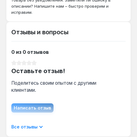
отопительным сезоном — стальной
описании? Напишите нам – быстро проверим и
теплообменник толщиной 3 мм с
исправим.
антикоррозийным покрытием устойчив к
накипи, но осмотр обязателен.
Отзывы и вопросы
0 из 0 отзывов
Средний рейтинг 0 из 5 звезд
Оставьте отзыв!
Поделитесь своим опытом с другими
клиентами.
Написать отзыв
Отображать отзывы только на текущем
Все отзывы
языке.