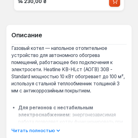
14 230,00 ₴
Описание
Газовый котел — напольное отопительное
устройство для автономного обогрева
помещений, работающее без подключения к
электросети. Heatline KB-HLст (АОГВ) 30В -
Standard мощностью 10 кВт обогревает до 100 м²,
используя стальной теплообменник толщиной 3
мм с антикоррозийным покрытием.
Для регионов с нестабильным
электроснабжением:
энергонезависимая
работа позволяет котлу функционировать при
отключениях света — автоматика EUROSIT
Читать полностью
поддерживает стабильность при давлении газа