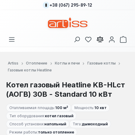
+38 (067) 295-89-12
Перейти к основному содержанию
У вас есть товары
В к
Artiss
Отопление
Котлы и печи
Газовые котлы
Газовые котлы Heatline
Котел газовый Heatline KB-HLст
(АОГВ) 30В - Standard 10 кВт
Отапливаемая площадь:
100 м²
Мощность:
10 квт
Тип оборудования:
котел газовый
Способ установки:
напольный
Тяга:
дымоходный
Режим работы:
только отопление