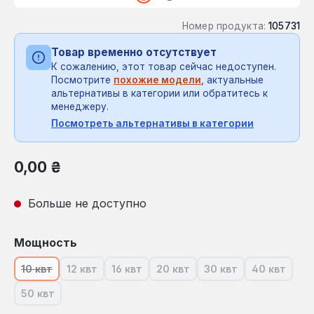
Номер продукта:
105731
Товар временно отсутствует
К сожалению, этот товар сейчас недоступен.
Посмотрите
похожие модели
, актуальные
альтернативы в категории или обратитесь к
менеджеру.
Посмотреть альтернативы в категории
Обычная цена:
0,00 ₴
Больше не доступно
Выберите
Мощность
10 квт
12 квт
16 квт
20 квт
30 квт
40 квт
(В настоящее время эта опция недоступна.)
(В настоящее время эта опция недоступна.)
(В настоящее время эта опция недосту
(В настоящее время эта опци
(В настоящее время
(В настоя
50 квт
(В настоящее время эта опция недоступна.)