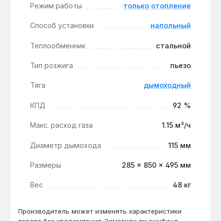
Режим работы
только отопление
Способ установки
напольный
Котёл предназначен для отопления частных
домов, дач и небольших коммерческих
Теплообменник
стальной
помещений площадью до 100 м², где требуется
независимость от электросети. Производство —
Тип розжига
пьезо
Украина. Гарантия 3 года, доставка по Украине.
Тяга
дымоходный
Подходит ли для отопления дома 80 м² с
КПД
92 %
естественной циркуляцией?
Макс. расход газа
1.15 м³/ч
Да — мощность 10 кВт и ККД 92%
обеспечивают обогрев до 100 м², а
Диаметр дымохода
115 мм
энергонезависимость позволяет работать в
гравитационных системах без насоса.
Размеры
285 × 850 × 495 мм
Вес
48 кг
Как часто нужно чистить теплообменник?
Рекомендуется ежегодная чистка перед
Производитель может изменять характеристики
товара без уведомления. Заметили ли ошибку в