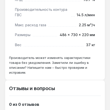
через смесительный узел при температуре
35-45 °C, а КПД 95.9% минимизирует расход
Производительность контура
газа.
ГВС
14.5 л/мин
Макс. расход газа
2.25 м³/ч
Как часто нужно обслуживать
Размеры
486 × 730 × 220 мм
теплообменник?
При жёсткости воды до 7 °dH — раз в 2 года,
Вес
37 кг
при более жёсткой — ежегодно, иначе накипь
снижает производительность ГВС с 14.5 до
Производитель может изменять характеристики
12-13 л/мин.
товара без уведомления. Заметили ли ошибку в
описании? Напишите нам – быстро проверим и
исправим.
Чем отличается от модели без
конденсации?
Отзывы и вопросы
КПД 95.9% против 90-93% у обычных
котлов, что даёт экономию газа до 2.25 м³/ч
при полной нагрузке и снижение выбросов
0 из 0 отзывов
CO₂.