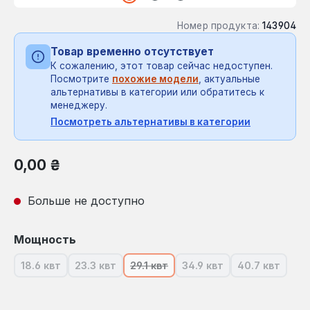
Номер продукта:
143904
Товар временно отсутствует
К сожалению, этот товар сейчас недоступен.
Посмотрите
похожие модели
, актуальные
альтернативы в категории или обратитесь к
менеджеру.
Посмотреть альтернативы в категории
Обычная цена:
0,00 ₴
Больше не доступно
Выберите
Мощность
18.6 квт
23.3 квт
29.1 квт
34.9 квт
40.7 квт
(В настоящее время эта опция недоступна.)
(В настоящее время эта опция недоступна.)
(В настоящее время эта опция нед
(В настоящее время эт
(В настоящ