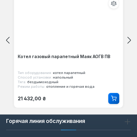
Котел газовый парапетный Маяк АОГВ ПВ
Тип оборудования:
котел парапетный
Способ установки:
напольный
Тяга:
бездымоходный
Режим работы:
отопление и горячая вода
Обычная цена:
21 432,00 ₴
Горячая линия обслуживания