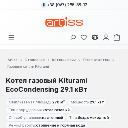
+38 (067) 295-89-12
Перейти к основному содержанию
У вас есть товары
В к
Artiss
Отопление
Котлы и печи
Газовые котлы
Газовые котлы Kiturami
Котел газовый Kiturami
EcoCondensing 29.1 кВт
Отапливаемая площадь:
270 м²
Мощность:
29.1 квт
Тип оборудования:
котел газовый
Способ установки:
настенный
Тяга:
бездымоходный
Режим работы:
отопление и горячая вода