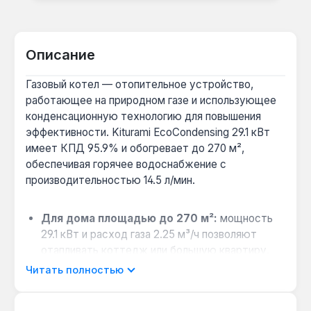
Описание
Газовый котел — отопительное устройство,
работающее на природном газе и использующее
конденсационную технологию для повышения
эффективности. Kiturami EcoCondensing 29.1 кВт
имеет КПД 95.9% и обогревает до 270 м²,
обеспечивая горячее водоснабжение с
производительностью 14.5 л/мин.
Для дома площадью до 270 м²:
мощность
29.1 кВт и расход газа 2.25 м³/ч позволяют
отапливать коттедж или большую квартиру,
одновременно обеспечивая ГВС для
Читать полностью
нескольких точек водоразбора.
Выбор между конденсационным и