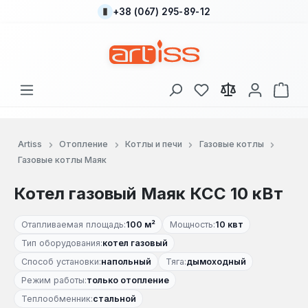
+38 (067) 295-89-12
Перейти к основному содержанию
У вас есть товары
В к
Artiss
Отопление
Котлы и печи
Газовые котлы
Газовые котлы Маяк
Котел газовый Маяк КСС 10 кВт
Отапливаемая площадь:
100 м²
Мощность:
10 квт
Тип оборудования:
котел газовый
Способ установки:
напольный
Тяга:
дымоходный
Режим работы:
только отопление
Теплообменник:
стальной