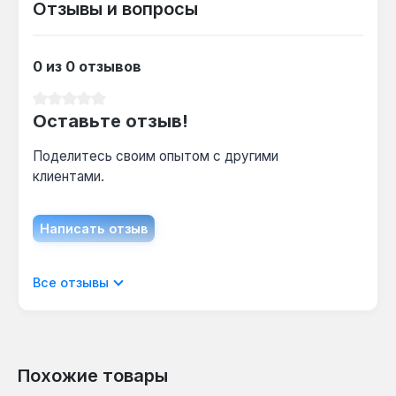
Отзывы и вопросы
Стальной теплообменник толщиной 3-4 мм
требует ежегодной чистки от сажи и накипи
— это продлевает срок службы и сохраняет
0 из 0 отзывов
КПД на уровне 90%.
Средний рейтинг 0 из 5 звезд
Оставьте отзыв!
Поделитесь своим опытом с другими
клиентами.
Написать отзыв
Отображать отзывы только на текущем
Все отзывы
языке.
Похожие товары