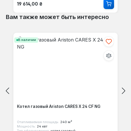
Обычная цена:
19 614,00 ₴
Вам также может быть интересно
Пропустить галерею продуктов
В наличии
Котел газовый Ariston CARES X 24 CF NG
Отапливаемая площадь:
240 м²
Мощность:
24 квт
Тип оборудования:
котел газовый