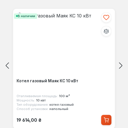
Отзывов не найдено. Делитесь
Пропустить галерею продуктов
своими мыслями с другими.
В наличии
Котел газовый Маяк КС 10 кВт
Отапливаемая площадь:
100 м²
Мощность:
10 квт
Тип оборудования:
котел газовый
Способ установки:
напольный
Обычная цена:
19 614,00 ₴