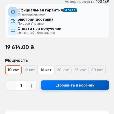
Номер продукта:
100489
Официальная гарантия
3 года
От производителя
Быстрая доставка
По всей Украине
Оплата при получении
Или картой / безналично
Обычная цена:
19 614,00 ₴
Выберите
Мощность
10 квт
12 квт
16 квт
20 квт
25 квт
30 квт
(В настоящее время эта опция недоступна.)
(В настоящее время эта опци
(В настоящее время
(В настоя
Количество продукта: введите желаем
Добавить в корзину