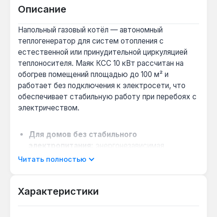
Описание
Напольный газовый котёл — автономный
теплогенератор для систем отопления с
естественной или принудительной циркуляцией
теплоносителя. Маяк КСС 10 кВт рассчитан на
обогрев помещений площадью до 100 м² и
работает без подключения к электросети, что
обеспечивает стабильную работу при перебоях с
электричеством.
Для домов без стабильного
электропитания:
энергонезависимая
автоматика Eurosit и пьезорозжиг позволяют
Читать полностью
запускать котёл и поддерживать заданную
температуру без электричества — подходит
Характеристики
для дач и сельской местности.
Выбор для помещений до 100 м²:
тепловая
мощность 10 кВт и КПД 90% обеспечивают