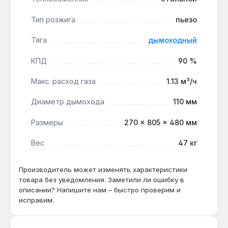
Тип розжига
пьезо
Котёл Маяк КСС 10 кВт подходит для отопления
частных домов, дач и небольших мастерских
Тяга
дымоходный
площадью до 100 м², где важна автономность
работы и отсутствие зависимости от
КПД
90 %
электросети. Производство — Украина. Гарантия
Макс. расход газа
1.13 м³/ч
3 года, доставка по Украине.
Диаметр дымохода
110 мм
Подходит ли котёл для системы с
Размеры
270 × 805 × 480 мм
принудительной циркуляцией?
Вес
47 кг
Да — конструкция допускает подключение к
системам как с естественной, так и с
принудительной циркуляцией теплоносителя,
Производитель может изменять характеристики
что расширяет сферу применения.
товара без уведомления. Заметили ли ошибку в
описании? Напишите нам – быстро проверим и
исправим.
Как часто нужно обслуживать
теплообменник?