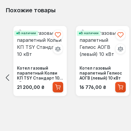
Похожие товары
Пропустить галерею продуктов
В наличии
В наличии
Котел газовый
Котел газовый
парапетный Колви
парапетный Гелиос
КП TSY Стандарт 10
АОГВ (левый) 10 кВт
кВт
Обычная цена:
Обычная цена:
21 200,00 ₴
16 776,00 ₴