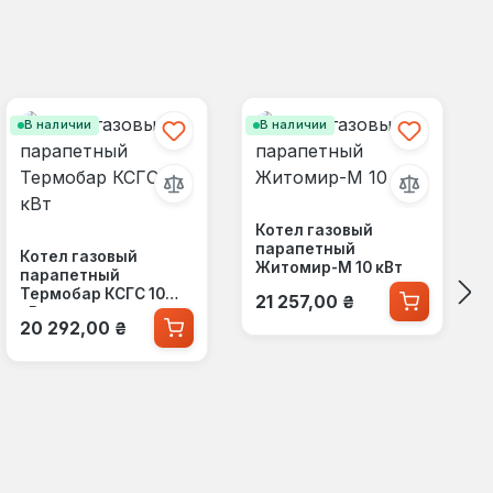
В наличии
В наличии
Котел газовый
парапетный
Котел газовый
Житомир-М 10 кВт
парапетный
Обычная цена:
Термобар КСГС 10
21 257,00 ₴
кВт
Обычная цена:
20 292,00 ₴