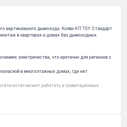
ого вертикального дымохода. Колви КП TSY Стандарт
 монтаж в квартирах и домах без дымоходных
чениях электричества, что критично для регионов с
зопасной в многоэтажных домах, где нет
осети котёл может работать в гравитационных
дувания при скорости ветра до 20 м/с, что
ходе, чтобы предотвратить образование накипи на