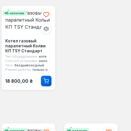
В наличии
Котел газовый
парапетный Колви
КП TSY Стандарт
Тип оборудования:
котел парапетный
Способ установки:
напольный
Тяга:
бездымоходный
Режим работы:
только отопление
Обычная цена:
18 800,00 ₴
В наличии
В наличии