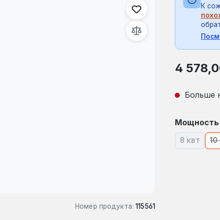
К сож
похо
обрат
Посм
Обычная це
4 578,0
Больше 
Выберите
Мощность
8 квт
10
(В насто
Номер продукта:
115561