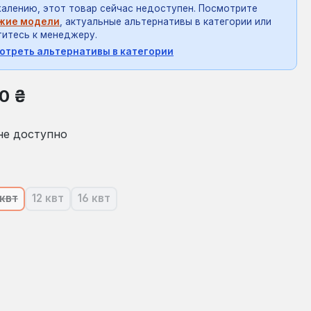
алению, этот товар сейчас недоступен. Посмотрите
жие модели
, актуальные альтернативы в категории или
итесь к менеджеру.
отреть альтернативы в категории
на:
0 ₴
не доступно
 квт
12 квт
16 квт
ящее время эта опция недоступна.)
(В настоящее время эта опция недоступна.)
(В настоящее время эта опция недоступна.)
(В настоящее время эта опция недоступна.)