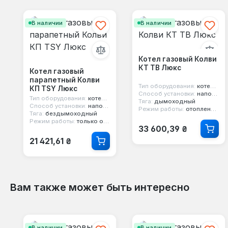
Пропустить галерею продуктов
В наличии
В наличии
Котел газовый Колви
КТ TB Люкс
Котел газовый
парапетный Колви
Тип оборудования:
котел газовый
КП TSY Люкс
Способ установки:
напольный
Тип оборудования:
котел парапетный
Тяга:
дымоходный
Способ установки:
напольный
Режим работы:
отопление и горячая вода
Тяга:
бездымоходный
Режим работы:
только отопление
Обычная цена:
33 600,39 ₴
Обычная цена:
21 421,61 ₴
Вам также может быть интересно
Пропустить галерею продуктов
В наличии
В наличии