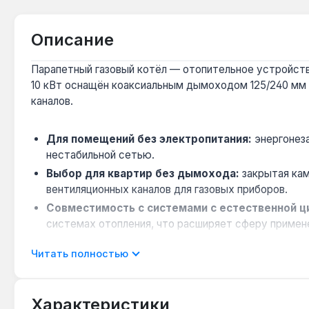
Описание
Парапетный газовый котёл — отопительное устройств
10 кВт оснащён коаксиальным дымоходом 125/240 мм 
каналов.
Для помещений без электропитания:
энергонеза
нестабильной сетью.
Выбор для квартир без дымохода:
закрытая кам
вентиляционных каналов для газовых приборов.
Совместимость с системами с естественной ц
системах отопления, что расширяет сферу примен
Совет по эксплуатации при сильном ветре:
запа
Читать полностью
обеспечивает стабильное горение в ветреную пого
Ограничение по типу теплоносителя:
для регион
стальном теплообменнике.
Характеристики