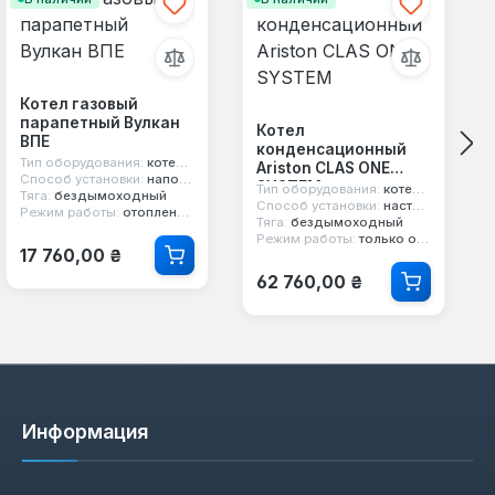
Котел газовый
парапетный Вулкан
Котел
ВПЕ
конденсационный
Тип оборудования:
котел парапетный
Ariston CLAS ONE
Способ установки:
напольный
SYSTEM
Тип оборудования:
котел конденсационный
Тяга:
бездымоходный
Способ установки:
настенный
Режим работы:
отопление и горячая вода
Тяга:
бездымоходный
Режим работы:
только отопление
Обычная цена:
17 760,00 ₴
Обычная цена:
62 760,00 ₴
Информация