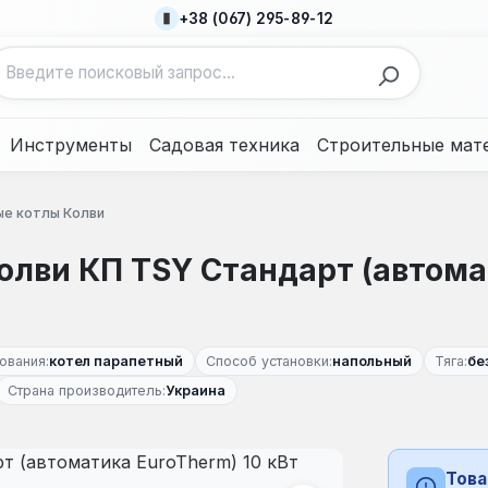
+38 (067) 295-89-12
Инструменты
Садовая техника
Строительные мат
ые котлы Колви
олви КП TSY Стандарт (автома
ования:
котел парапетный
Способ установки:
напольный
Тяга:
бе
Страна производитель:
Украина
Това