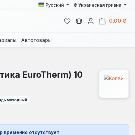
₴
Русский
Украинская гривна
У вас есть товары из спис
В к
0,00 ₴
ериалы
Автотовары
тика EuroTherm) 10
здымоходный
р временно отсутствует