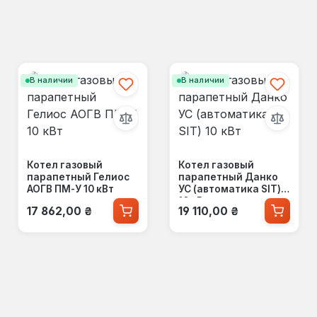
В наличии
В наличии
Котел газовый
Котел газовый
парапетный Гелиос
парапетный Данко
АОГВ ПМ-У 10 кВт
УС (автоматика SIT)
10 кВт
Обычная цена:
Обычная цена:
17 862,00 ₴
19 110,00 ₴