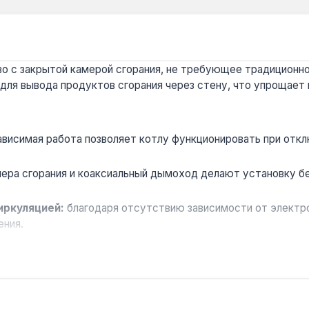
о с закрытой камерой сгорания, не требующее традиционн
для вывода продуктов сгорания через стену, что упрощает
висимая работа позволяет котлу функционировать при отклю
ера сгорания и коаксиальный дымоход делают установку бе
иркуляцией:
благодаря отсутствию зависимости от электр
ения.
тентованная конструкция оголовка дымохода защищает от за
ду.
ов с жёсткой водой рекомендуется установка фильтра на в