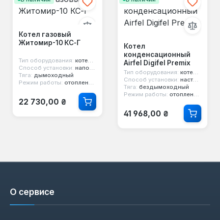
Котел газовый
Житомир-10 КС-Г
Котел
конденсационный
Тип оборудования:
котел газовый
Airfel Digifel Premix
Способ установки:
напольный
Тип оборудования:
котел конденсационный
Тяга:
дымоходный
Способ установки:
настенный
Режим работы:
отопление и горячая вода
Тяга:
бездымоходный
Режим работы:
отопление и горячая вода
Обычная цена:
22 730,00 ₴
Обычная цена:
41 968,00 ₴
О сервисе