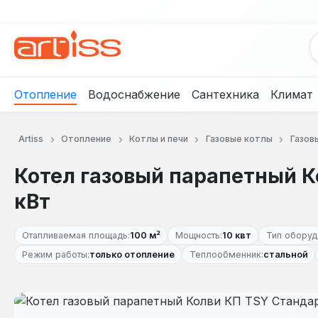
рейти к основному содержанию
Перейти к поиску
Перейти к основной навигации
Отопление
Водоснабжение
Сантехника
Климат
Artiss
Отопление
Котлы и печи
Газовые котлы
Газов
Котел газовый парапетный К
кВт
Отапливаемая площадь:
100 м²
Мощность:
10 квт
Тип оборуд
Режим работы:
только отопление
Теплообменник:
стальной
Пропустить галерею изображений