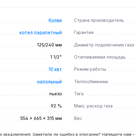
0 м², квартир с индивидуальным отоплением и коммерчески
сть работы с принудительной или естественной циркуляцие
Колви
Страна производитель
котел парапетный
Гарантия
кВт и как часто загружать?
125/240 мм
Диаметр подключения газа
0 кВт и расходе газа 1.14 м³/ч котёл работает непрерывно п
1 1/2"
Отапливаемая площадь
10 квт
Режим работы
одного патрубка предотвращает задувание пальника при ск
напольный
Теплообменник
пьезо
Тяга
92 %
Макс. расход газа
и контурами через смесительный узел, так как поддержива
554 × 665 × 315 мм
Вес
з уведомления. Заметили ли ошибку в описании? Напишите нам –