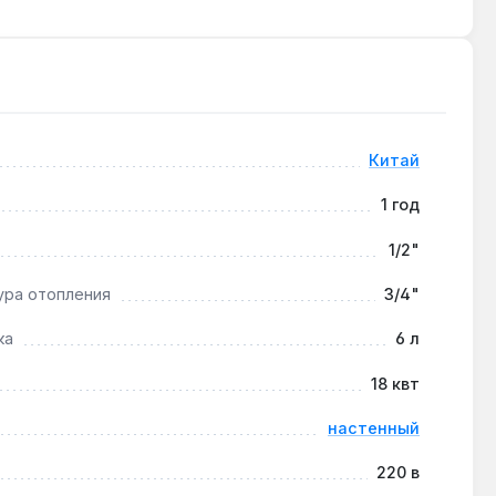
рзания, контроль пламени и датчик низкого давления
горячее водоснабжение. Производство — Китай.
Китай
1 год
ратурные контуры через смесительный узел.
1/2"
ура отопления
3/4"
теплообменнике.
ка
6 л
18 квт
настенный
220 в