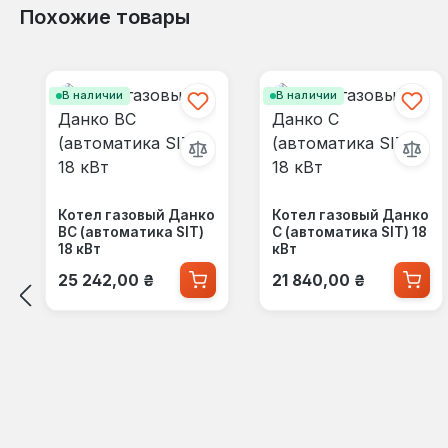
Похожие товары
Пропустить галерею продуктов
В наличии
В наличии
Котел газовый Данко
Котел газовый Данко
ВС (автоматика SIT)
С (автоматика SIT) 18
18 кВт
кВт
Обычная цена:
Обычная цена:
25 242,00 ₴
21 840,00 ₴