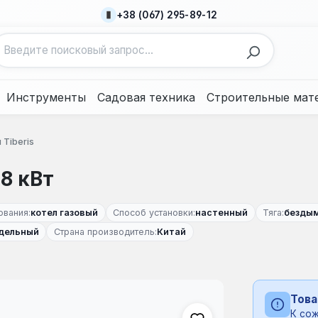
+38 (067) 295-89-12
Инструменты
Садовая техника
Строительные мат
 Tiberis
18 кВт
ования:
котел газовый
Способ установки:
настенный
Тяга:
безды
дельный
Страна производитель:
Китай
Това
К сож