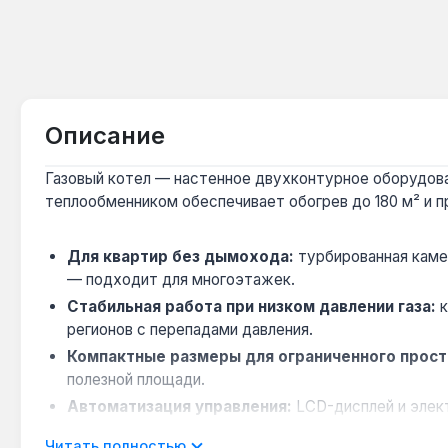
Описание
Газовый котел — настенное двухконтурное оборудовани
теплообменником обеспечивает обогрев до 180 м² и п
Для квартир без дымохода:
турбированная каме
— подходит для многоэтажек.
Стабильная работа при низком давлении газа:
к
регионов с перепадами давления.
Компактные размеры для ограниченного прост
полезной площади.
Автоматизация управления:
LCD-дисплей и элек
задавать точный график отопления.
Читать полностью