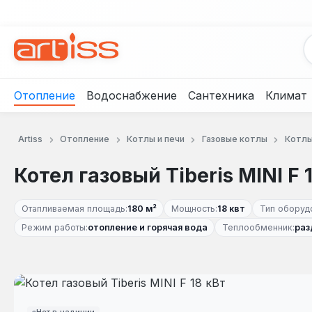
рейти к основному содержанию
Перейти к поиску
Перейти к основной навигации
Отопление
Водоснабжение
Сантехника
Климат
Artiss
Отопление
Котлы и печи
Газовые котлы
Котлы
Котел газовый Tiberis MINI F 
Отапливаемая площадь:
180 м²
Мощность:
18 квт
Тип оборуд
Режим работы:
отопление и горячая вода
Теплообменник:
раз
Пропустить галерею изображений