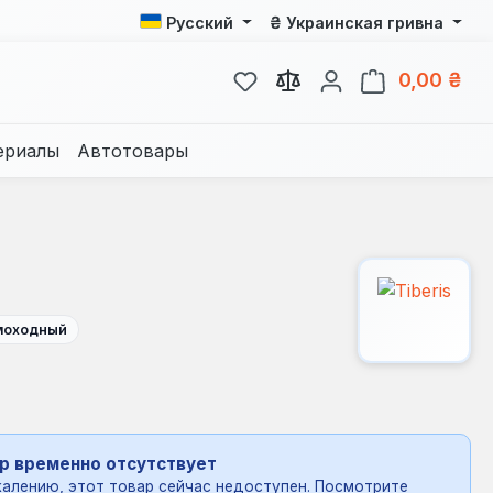
₴
Русский
Украинская гривна
У вас есть товары из спис
В к
0,00 ₴
ериалы
Автотовары
моходный
р временно отсутствует
алению, этот товар сейчас недоступен. Посмотрите