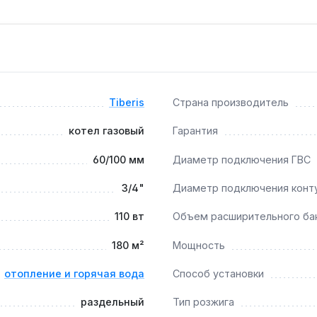
ы защиты включают антиблокировку насоса, защиту от заме
дью до 180 м², где требуется одновременное отопление и 
Tiberis
Страна производитель
котел газовый
Гарантия
пловая мощность 7.8 кВт позволяют подключать низкотемпе
60/100 мм
Диаметр подключения ГВС
3/4"
Диаметр подключения конт
 для поддержания КПД 91.5% и предотвращения накипи в 
110 вт
Объем расширительного ба
180 м²
Мощность
отопление и горячая вода
Способ установки
раздельный
Тип розжига