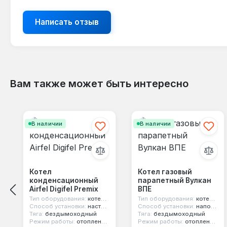
Написать отзыв
Вам также может быть интересно
Пропустить галерею продуктов
В наличии
В наличии
Котел
Котел газовый
конденсационный
парапетный Вулкан
Airfel Digifel Premix
ВПЕ
Тип оборудования:
котел конденсационный
Тип оборудования:
котел парапетный
Способ установки:
настенный
Способ установки:
напольный
Тяга:
бездымоходный
Тяга:
бездымоходный
Режим работы:
отопление и горячая вода
Режим работы:
отопление и горячая вода