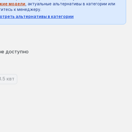
жие модели
, актуальные альтернативы в категории или
итесь к менеджеру.
отреть альтернативы в категории
на:
не доступно
3.5 квт
ящее время эта опция недоступна.)
(В настоящее время эта опция недоступна.)