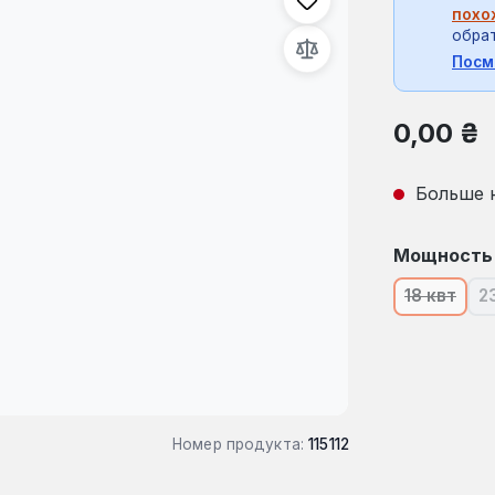
похо
обрат
Посм
Обычная це
0,00 ₴
Больше 
Выберите
Мощность
18 квт
2
(В насто
Номер продукта:
115112