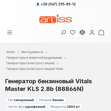
+38 (067) 295-89-12
Перейти к основному содержанию
У вас есть товары
В к
Artiss
Инструменты
Генераторы и энергооборудование
Генераторы (электростанции)
Генераторы (электростанции) Vitals
Генератор бензиновый Vitals
Master KLS 2.8b (88866N)
Тип:
синхронный
Питание:
бензин
Число фаз:
однофазный
Мощность:
2800 вт