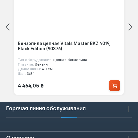
Бензопила цепная Vitals Master BKZ 4019j
Black Edition (90376)
Тип оборудования:
цепная бензопила
Питание:
бензин
Длина шины:
40 см
Шаг:
3/8"
Обычная цена:
4 464,05 ₴
Горячая линия обслуживания
О сервисе