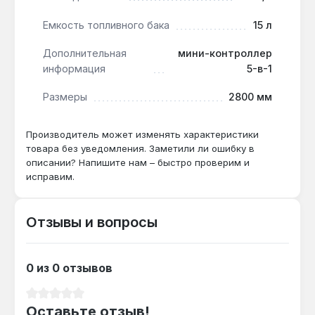
насосов.
Емкость топливного бака
15 л
Как часто нужно менять масло при
Дополнительная
мини-контроллер
интенсивной эксплуатации?
информация
5-в-1
Рекомендуется замена каждые 50
Размеры
2800 мм
моточасов или раз в сезон при еженедельной
работе — двигатель 208 см³ с верхним
расположением клапанов рассчитан на
Производитель может изменять характеристики
товара без уведомления. Заметили ли ошибку в
ресурс более 2000 моточасов.
описании? Напишите нам – быстро проверим и
исправим.
Отзывы и вопросы
0 из 0 отзывов
Средний рейтинг 0 из 5 звезд
Оставьте отзыв!