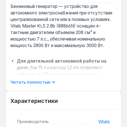
Бензиновый генератор — устройство для
автономного электроснабжения при отсутствии
централизованной сети или в полевых условиях.
Vitals Master KLS 2.8b (88866N) оснащён 4-
тактным двигателем объёмом 208 см³ и
мощностью 7 л.с., обеспечивая номинальную
мощность 2800 Вт и максимальную 3000 Вт.
Для длительной автономной работы на
даче:
бак 15 л и расход 1,2 л/ч позволяют
работать до 15 часов без дозаправки —
достаточно для освещения, холодильника и
Читать полностью
циркуляционного насоса отопления.
Защита чувствительной электроники:
Характеристики
автоматический регулятор напряжения (AVR) и
синхронный щёточный альтернатор с медными
обмотками стабилизируют выходное
напряжение при подключении газовых котлов,
Производитель
Vitals