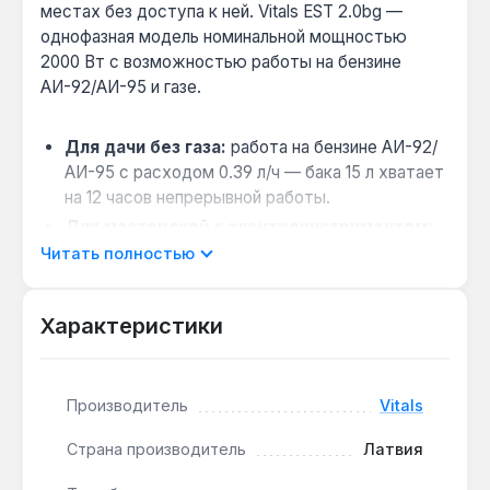
местах без доступа к ней. Vitals EST 2.0bg —
однофазная модель номинальной мощностью
2000 Вт с возможностью работы на бензине
АИ-92/АИ-95 и газе.
Для дачи без газа:
работа на бензине АИ-92/
АИ-95 с расходом 0.39 л/ч — бака 15 л хватает
на 12 часов непрерывной работы.
Для мастерской с электроинструментом:
максимальная мощность 2200 Вт и
Читать полностью
автоматический регулятор напряжения (АВР)
защищают от перепадов при подключении
Характеристики
дрели или болгарки.
Совместимость с аккумуляторами 12 В:
выход 12 В с силовым кабелем и клеммами
Производитель
Vitals
позволяет заряжать автомобильные батареи
без отдельного зарядного устройства.
Страна производитель
Латвия
Запуск в мороз до -15 °C:
электрический
стартер и ручной запуск обеспечивают пуск