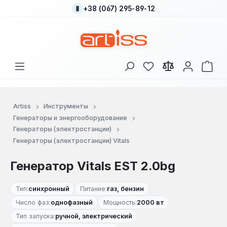
+38 (067) 295-89-12
Перейти к основному содержанию
У вас есть товары
В к
Artiss
Инструменты
Генераторы и энергооборудование
Генераторы (электростанции)
Генераторы (электростанции) Vitals
Генератор Vitals EST 2.0bg
Тип:
синхронный
Питание:
газ, бензин
Число фаз:
однофазный
Мощность:
2000 вт
Тип запуска:
ручной, электрический