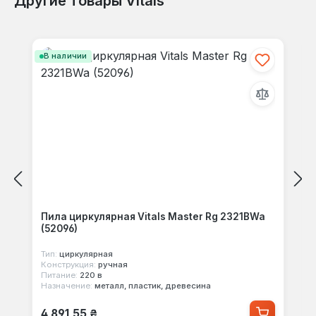
Другие товары Vitals
Отзывов не найдено. Делитесь
Пропустить галерею продуктов
своими мыслями с другими.
В наличии
Пила циркулярная Vitals Master Rg 2321BWa
(52096)
Тип:
циркулярная
Конструкция:
ручная
Питание:
220 в
Назначение:
металл, пластик, древесина
Обычная цена:
4 891,55 ₴