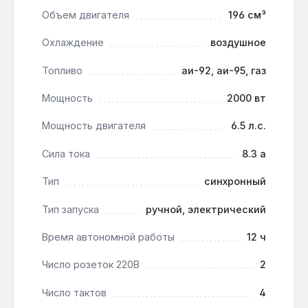
Объем двигателя
196 см³
Как часто менять масло?
Охлаждение
воздушное
Рекомендуется каждые 50-100 часов работы
— двигатель объёмом 196 см³ с воздушным
Топливо
аи-92, аи-95, газ
охлаждением требует контроля уровня
масла (автоотключение при низком уровне).
Мощность
2000 вт
Мощность двигателя
6.5 л.с.
Сила тока
8.3 а
Тип
синхронный
Тип запуска
ручной, электрический
Время автономной работы
12 ч
Число розеток 220В
2
Число тактов
4