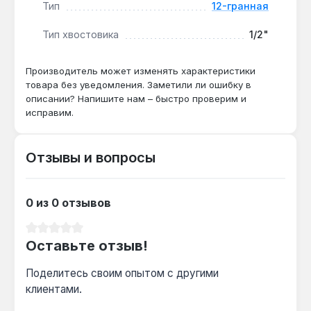
Тип
12-гранная
Подходит ли для работы с
Тип хвостовика
1/2"
пневматическим гайковёртом?
Нет — головка Force 5491.1.16 предназначена
Производитель может изменять характеристики
товара без уведомления. Заметили ли ошибку в
только для ручного инструмента (трещотки,
описании? Напишите нам – быстро проверим и
воротки), использование с пневматикой
исправим.
может привести к разрушению хвостовика.
Отзывы и вопросы
Чем 12-гранная форма лучше 6-гранной
для дюймового крепежа 1-1/16"?
12-гранная позволяет переставлять ключ
0 из 0 отзывов
вдвое реже при ограниченном угле поворота
— это ускоряет работу в подкапотном
Средний рейтинг 0 из 5 звезд
Оставьте отзыв!
пространстве, где ход трещотки часто
ограничен 30-40°.
Поделитесь своим опытом с другими
клиентами.
Гарантия — 1 год, доставка по Украине.