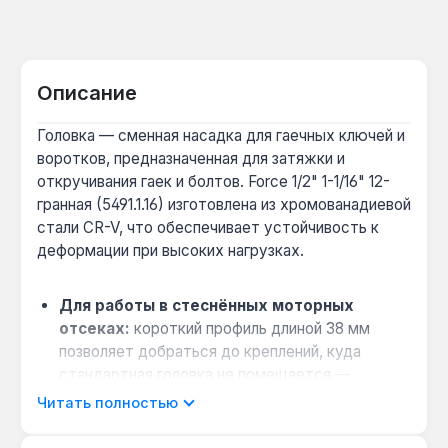
Описание
Головка — сменная насадка для гаечных ключей и
воротков, предназначенная для затяжки и
откручивания гаек и болтов. Force 1/2" 1-1/16" 12-
гранная (5491.1.16) изготовлена из хромованадиевой
стали CR-V, что обеспечивает устойчивость к
деформации при высоких нагрузках.
Для работы в стеснённых моторных
отсеках:
короткий профиль длиной 38 мм
позволяет добраться до креплений, куда
стандартная головка не помещается —
актуально при ремонте подвески и двигателя.
Читать полностью
Меньше перестановок при откручивании:
12-гранная форма наконечника 1-1/16" (27 мм)