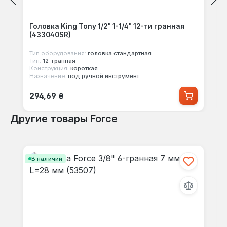
Головка King Tony 1/2" 1-1/4" 12-ти гранная
(433040SR)
Тип оборудования:
головка стандартная
Тип:
12-гранная
Конструкция:
короткая
Назначение:
под ручной инструмент
Обычная цена:
294,69 ₴
Другие товары Force
Пропустить галерею продуктов
В наличии