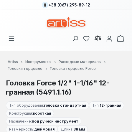
+38 (067) 295-89-12
Перейти к основному содержанию
У вас есть товары
В к
Artiss
Инструменты
Расходные материалы
Головки торцевые
Головки торцевые Force
Головка Force 1/2" 1-1/16" 12-
гранная (5491.1.16)
Тип оборудования:
головка стандартная
Тип:
12-гранная
Конструкция:
короткая
Назначение:
под ручной инструмент
Размерность:
дюймовая
Длина:
38 мм