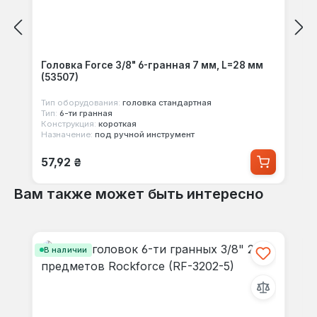
Головка Force 3/8" 6-гранная 7 мм, L=28 мм
(53507)
Тип оборудования:
головка стандартная
Тип:
6-ти гранная
Конструкция:
короткая
Назначение:
под ручной инструмент
Обычная цена:
57,92 ₴
Вам также может быть интересно
Пропустить галерею продуктов
В наличии