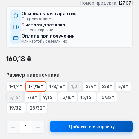
Номер продукта:
127071
Официальная гарантия
От производителя
Быстрая доставка
По всей Украине
Оплата при получении
Или картой / безналично
Обычная цена:
160,18 ₴
Выберите
Размер наконечника
1-1/4"
1-1/16"
1-3/16"
1/2"
3/4"
3/8"
5/8"
(В настоящее время эта опция
5/16"
7/8"
9/16"
13/16"
15/16"
15/32"
(В настоящее время эта опция недоступна.)
19/32"
25/32"
Количество продукта: введите желаем
Добавить в корзину