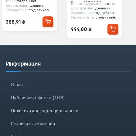
Тип:
6-ти гранная
Force (9T0208)
Тип оборудования:
головка ударная
Конструкция:
длинная
Конструкция:
длинная
Назначение:
под гайковерт
Назначение:
под гайковерт, под легкосплавные диски
Размерность:
специальная
Обычная цена:
388,91 ₴
Обычная цена:
444,80 ₴
Информация
О нас
Публичная оферта (TOS)
Политика конфиденциальности
Реквизиты компании