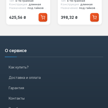
Тип:
6-ти гранная
Тип:
6-ти гранная
Конструкция:
длинная
Конструкция:
длинная
Назначение:
под гайковерт
Назначение:
под гайковерт
Обычная цена:
Обычная цена:
425,56 ₴
398,32 ₴
О сервисе
Как купить?
Доставка и оплата
Гарантия
Контакты