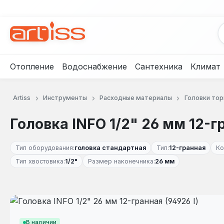
рейти к основному содержанию
Перейти к поиску
Перейти к основной навигации
Отопление
Водоснабжение
Сантехника
Климат
Artiss
Инструменты
Расходные материалы
Головки то
Головка INFO 1/2" 26 мм 12-гр
Тип оборудования:
головка стандартная
Тип:
12-гранная
Ко
Тип хвостовика:
1/2"
Размер наконечника:
26 мм
Пропустить галерею изображений
В наличии