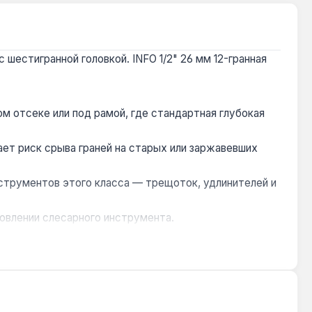
 шестигранной головкой. INFO 1/2" 26 мм 12-гранная
м отсеке или под рамой, где стандартная глубокая
ает риск срыва граней на старых или заржавевших
струментов этого класса — трещоток, удлинителей и
товлении слесарного инструмента.
ного оборудования, где используется крепёж