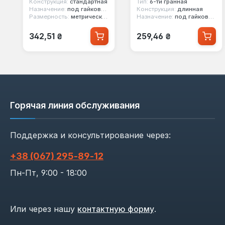
Конструкция:
стандартная
Тип:
6-ти гранная
Назначение:
под гайковерт
Конструкция:
длинная
Размерность:
метрическая
Назначение:
под гайковерт
Обычная цена:
Обычная цена:
342,51 ₴
259,46 ₴
Горячая линия обслуживания
Поддержка и консультирование через:
+38 (067) 295‑89‑12
Пн-Пт, 9:00 - 18:00
Или через нашу
контактную форму
.