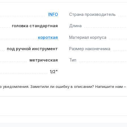
м?
ко для ручного инструмента (трещоток, воротков), так как 
INFO
Страна производитель
головка стандартная
Длина
азмера?
короткая
Материал корпуса
оступе к крепежу в нишах и пазах, где глубокая головка н
под ручной инструмент
Размер наконечника
метрическая
Тип
1/2"
з уведомления. Заметили ли ошибку в описании? Напишите нам –