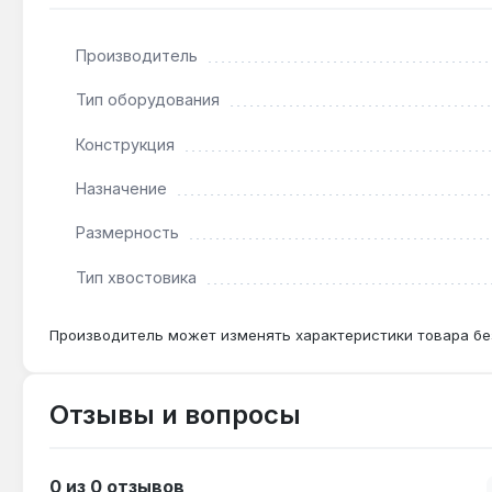
Подходит ли для работы с пневмоинструменто
Нет — головка INFO 1/2" 26 мм предназначена толь
Производитель
нагрузок пневмо- или электрогайковерта.
Тип оборудования
Чем отличается от глубокой головки того же р
Конструкция
Короткая конструкция 43 мм даёт преимущество в д
Назначение
мм).
Размерность
Гарантия — 1 год, доставка по Украине.
Тип хвостовика
Производитель может изменять характеристики товара бе
Отзывы и вопросы
0 из 0 отзывов