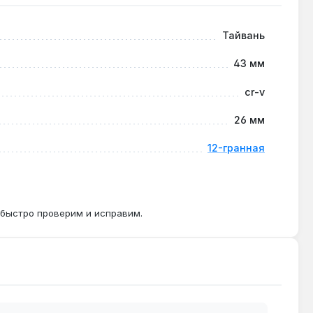
не имеет усиленной конструкции для ударных
Тайвань
43 мм
cr-v
е помещается из-за большей длины (обычно 80-100
26 мм
12-гранная
 быстро проверим и исправим.