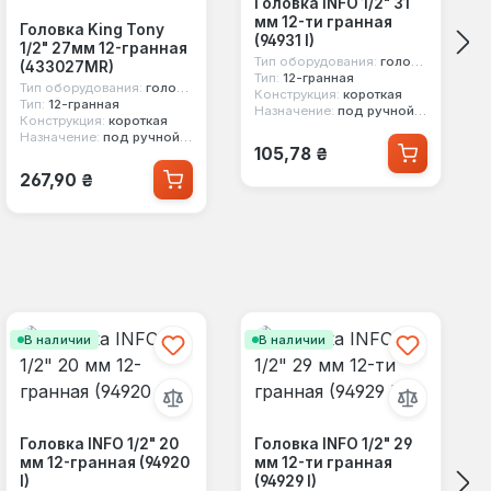
Головка INFO 1/2" 31
мм 12-ти гранная
Головка King Tony
(94931 I)
1/2" 27мм 12-гранная
Тип оборудования:
головка стандартная
(433027MR)
Тип:
12-гранная
Тип оборудования:
головка стандартная
Конструкция:
короткая
Тип:
12-гранная
Назначение:
под ручной инструмент
Конструкция:
короткая
Назначение:
под ручной инструмент
Обычная цена:
105,78 ₴
Обычная цена:
267,90 ₴
В наличии
В наличии
Головка INFO 1/2" 20
Головка INFO 1/2" 29
мм 12-гранная (94920
мм 12-ти гранная
I)
(94929 I)