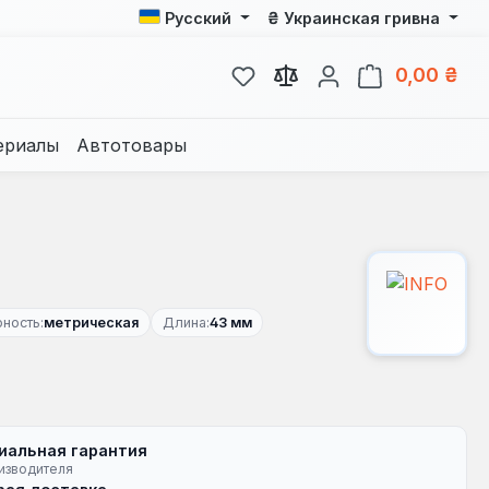
₴
Русский
Украинская гривна
У вас есть товары из спис
В к
0,00 ₴
ериалы
Автотовары
ность:
метрическая
Длина:
43 мм
иальная гарантия
изводителя