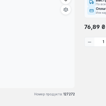
Быст
По все
Оплат
Или ка
Обычная це
76,89 ₴
Количес
Номер продукта:
127272