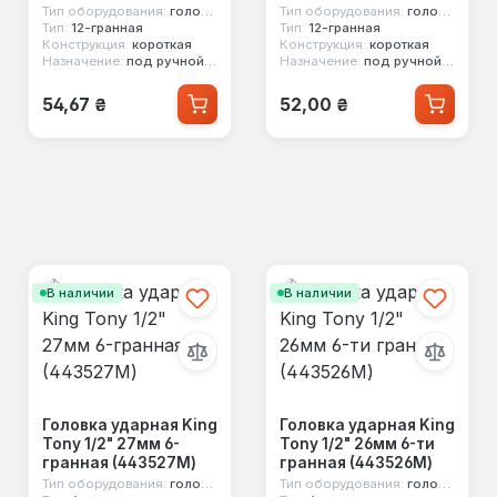
Тип оборудования:
головка стандартная
Тип оборудования:
головка стандартная
Тип:
12-гранная
Тип:
12-гранная
Конструкция:
короткая
Конструкция:
короткая
Назначение:
под ручной инструмент
Назначение:
под ручной инструмент
Обычная цена:
Обычная цена:
54,67 ₴
52,00 ₴
В наличии
В наличии
Головка ударная King
Головка ударная King
Tony 1/2" 27мм 6-
Tony 1/2" 26мм 6-ти
гранная (443527M)
гранная (443526M)
Тип оборудования:
головка ударная
Тип оборудования:
головка ударная