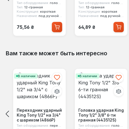
Тип оборудования:
головка стандартная
Тип оборудования:
головка стандартная
Тип:
12-гранная
Тип:
12-гранная
Конструкция:
короткая
Конструкция:
короткая
Назначение:
под ручной инструмент
Назначение:
под ручной инструмент
Обычная цена:
Обычная цена:
75,56 ₴
64,89 ₴
Вам также может быть интересно
Пропустить галерею продуктов
В наличии
В наличии
Переходник ударный
Головка ударная King
King Tony 1/2" на 3/4"
Tony 1/2" 3/8" 6-ти
с шариком (4866P)
гранная (443512S)
Тип оборудования:
переходник
Тип оборудования:
головка ударная