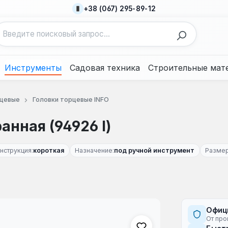
+38 (067) 295-89-12
Инструменты
Садовая техника
Строительные мат
рцевые
Головки торцевые INFO
анная (94926 I)
нструкция:
короткая
Назначение:
под ручной инструмент
Размер
Офиц
От про