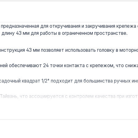
предназначенная для откручивания и закручивания крепежа с
т длину 43 мм для работы в ограниченном пространстве.
нструкция 43 мм позволяет использовать головку в моторно
аней обеспечивают 24 точки контакта с крепежом, что сниж
адочный квадрат 1/2" подходит для большинства ручных ин
Тайвань, что ассоциируется с контролем качества при изго
охозяйственной техники, грузовых автомобилей и строитель
ональных мастерских и домашнего использования.