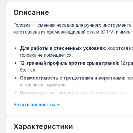
Описание
Головка — сменная насадка для ручного инструмента, 
изготовлена из хромованадиевой стали (CR-V) и имее
Для работы в стеснённых условиях:
короткая ко
головка не помещается.
12-гранный профиль против срыва граней:
12 гр
болтах.
Совместимость с трещотками и воротками:
пос
карданных шарниров.
Производство Тайвань:
страна производитель — 
Читать полностью
Головка INFO 26 мм применяется при ремонте сельск
метрического размера 26 мм. Подходит для професси
Характеристики