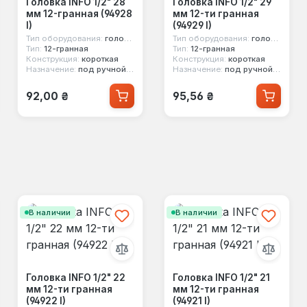
Головка INFO 1/2" 28
Головка INFO 1/2" 29
мм 12-гранная (94928
мм 12-ти гранная
I)
(94929 I)
Тип оборудования:
головка стандартная
Тип оборудования:
головка стандартная
Тип:
12-гранная
Тип:
12-гранная
Конструкция:
короткая
Конструкция:
короткая
Назначение:
под ручной инструмент
Назначение:
под ручной инструмент
Обычная цена:
Обычная цена:
92,00 ₴
95,56 ₴
В наличии
В наличии
Головка INFO 1/2" 22
Головка INFO 1/2" 21
мм 12-ти гранная
мм 12-ти гранная
(94922 I)
(94921 I)