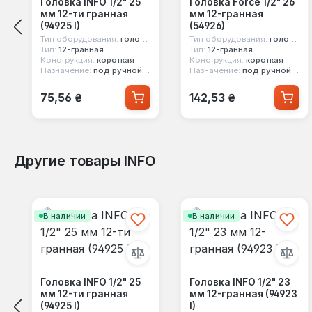
Головка INFO 1/2" 25
Головка Force 1/2" 26
мм 12-ти гранная
мм 12-гранная
(94925 I)
(54926)
Тип оборудования:
головка стандартная
Тип оборудования:
головка стандартная
Тип:
12-гранная
Тип:
12-гранная
Конструкция:
короткая
Конструкция:
короткая
Назначение:
под ручной инструмент
Назначение:
под ручной инструмент
Обычная цена:
Обычная цена:
75,56 ₴
142,53 ₴
Другие товары INFO
Пропустить галерею продуктов
В наличии
В наличии
Головка INFO 1/2" 25
Головка INFO 1/2" 23
мм 12-ти гранная
мм 12-гранная (94923
(94925 I)
I)