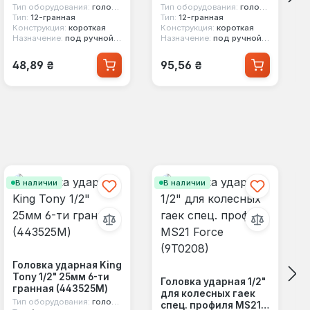
Тип оборудования:
головка стандартная
Тип оборудования:
головка стандартная
Тип:
12-гранная
Тип:
12-гранная
Конструкция:
короткая
Конструкция:
короткая
Назначение:
под ручной инструмент
Назначение:
под ручной инструмент
Обычная цена:
Обычная цена:
48,89 ₴
95,56 ₴
В наличии
В наличии
Головка ударная King
Tony 1/2" 25мм 6-ти
Головка ударная 1/2"
гранная (443525M)
для колесных гаек
Тип оборудования:
головка ударная
спец. профиля MS21