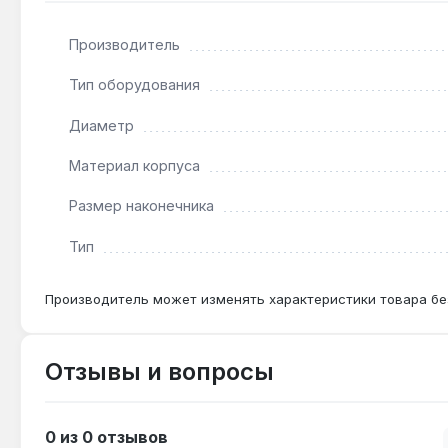
Подходит ли для работы с пневматическим га
Производитель
Нет — головка предназначена только для ручного и
Тип оборудования
Какой крепёж подходит для размера 3/4 дюйм
Диаметр
Головка охватывает гайки и болты с шестиграннико
Материал корпуса
Размер наконечника
Тип
Производитель может изменять характеристики товара бе
Отзывы и вопросы
0 из 0 отзывов