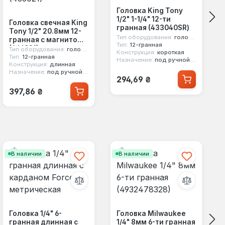
Головка King Tony
1/2" 1-1/4" 12-ти
Головка свечная King
гранная (433040SR)
Tony 1/2" 20.8мм 12-
Тип оборудования:
головка стандартная
гранная с магнитом
Тип:
12-гранная
(466021)
Тип оборудования:
головка свечная
Конструкция:
короткая
Тип:
12-гранная
Назначение:
под ручной инструмент
Конструкция:
длинная
Назначение:
под ручной инструмент
Обычная цена:
294,69 ₴
Обычная цена:
397,86 ₴
В наличии
В наличии
Головка 1/4" 6-
Головка Milwaukee
гранная длинная с
1/4" 8мм 6-ти гранная