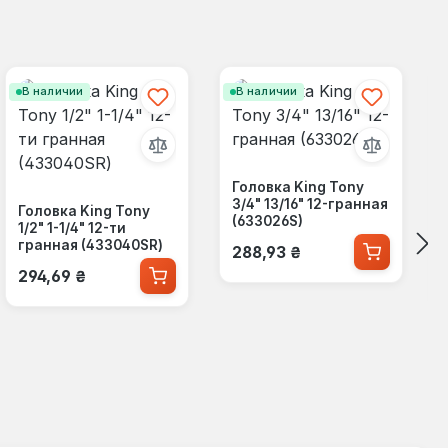
В наличии
В наличии
Головка King Tony
3/4" 13/16" 12-гранная
Головка King Tony
(633026S)
1/2" 1-1/4" 12-ти
Обычная цена:
гранная (433040SR)
288,93 ₴
Обычная цена:
294,69 ₴