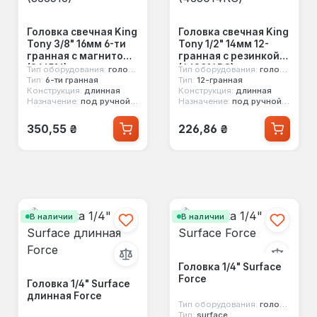
Головка свечная King
Головка свечная King
Tony 3/8" 16мм 6-ти
Tony 1/2" 14мм 12-
гранная с магнитом
гранная с резинкой
(366516)
(463014RC)
Тип оборудования:
головка свечная
Тип оборудования:
головка свечная
Тип:
6-ти гранная
Тип:
12-гранная
Конструкция:
длинная
Конструкция:
длинная
Назначение:
под ручной инструмент
Назначение:
под ручной инструмент
Обычная цена:
Обычная цена:
350,55 ₴
226,86 ₴
В наличии
В наличии
Головка 1/4" Surface
Force
Головка 1/4" Surface
длинная Force
Тип оборудования:
головка стандартная
Тип:
surface