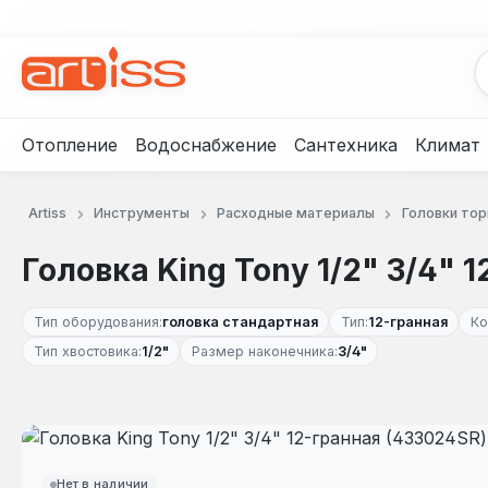
рейти к основному содержанию
Перейти к поиску
Перейти к основной навигации
Отопление
Водоснабжение
Сантехника
Климат
Artiss
Инструменты
Расходные материалы
Головки то
Головка King Tony 1/2" 3/4" 
Тип оборудования:
головка стандартная
Тип:
12-гранная
Ко
Тип хвостовика:
1/2"
Размер наконечника:
3/4"
Пропустить галерею изображений
Нет в наличии