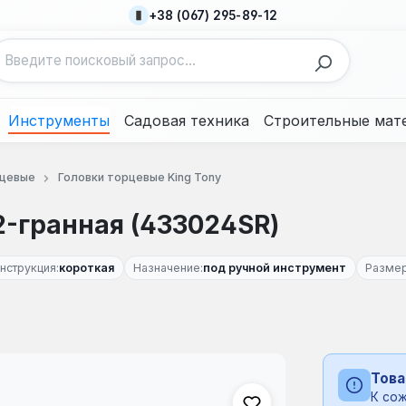
+38 (067) 295-89-12
Инструменты
Садовая техника
Строительные мат
рцевые
Головки торцевые King Tony
12-гранная (433024SR)
нструкция:
короткая
Назначение:
под ручной инструмент
Размер
Това
К сож