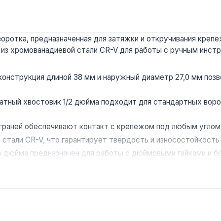
воротка, предназначенная для затяжки и откручивания крепе
 из хромованадиевой стали CR-V для работы с ручным инст
конструкция длиной 38 мм и наружный диаметр 27,0 мм позв
атный хвостовик 1/2 дюйма подходит для стандартных воро
 граней обеспечивают контакт с крепежом под любым углом, 
з стали CR-V, что гарантирует твёрдость и износостойкость
4 дюйма предназначен для работы с дюймовыми гайками и б
ального использования в автосервисах, на СТО и для дома
дителя, доставка по Украине.