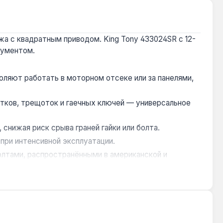
жа с квадратным приводом. King Tony 433024SR с 12-
рументом.
оляют работать в моторном отсеке или за панелями,
тков, трещоток и гаечных ключей — универсальное
снижая риск срыва граней гайки или болта.
 при интенсивной эксплуатации.
олтами, распространёнными в американской и
шнего ремонта — везде, где требуется компактный