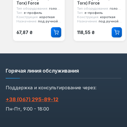
Torx) Force
Torx) Force
Тип оборудования:
головка стандартная
Тип оборудования:
головка стандартная
Тип:
е-профиль
Тип:
е-профиль
Конструкция:
короткая
Конструкция:
короткая
Назначение:
под ручной инструмент
Назначение:
под ручной инструмент
Обычная цена:
Обычная цена:
67,87 ₴
118,55 ₴
Горячая линия обслуживания
Поддержка и консультирование через:
+38 (067) 295‑89‑12
Пн-Пт, 9:00 - 18:00