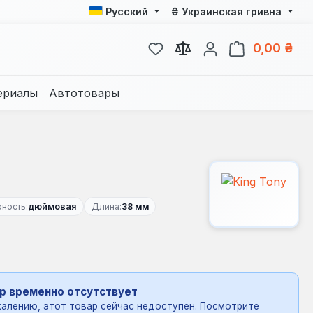
₴
Русский
Украинская гривна
У вас есть товары из спис
В к
0,00 ₴
ериалы
Автотовары
ность:
дюймовая
Длина:
38 мм
р временно отсутствует
алению, этот товар сейчас недоступен. Посмотрите