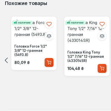
Похожие товары
Пропустить галерею продуктов
В наличии
В наличии
Головка Force 1/2"
3/8" 12-гранная
Головка King Tony
(5493.8)
1/2" 7/16" 12-гранная
Обычная цена:
(433014SR)
80,09 ₴
Обычная цена:
104,48 ₴