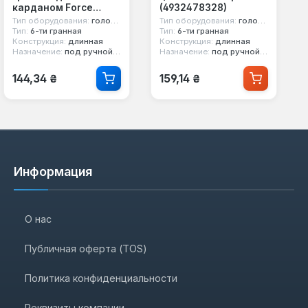
карданом Force
(4932478328)
метрическая
Тип оборудования:
головка стандартная
Тип оборудования:
головка стандартная
Тип:
6-ти гранная
Тип:
6-ти гранная
Конструкция:
длинная
Конструкция:
длинная
Назначение:
под ручной инструмент, с карданом
Назначение:
под ручной инструмент
Обычная цена:
Обычная цена:
144,34 ₴
159,14 ₴
Информация
О нас
Публичная оферта (TOS)
Политика конфиденциальности
Реквизиты компании