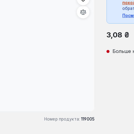
похо
обрат
Посм
Обычная це
3,08 ₴
Больше 
Номер продукта:
119005