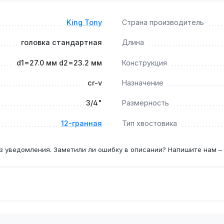
йковёртом?
King Tony
Страна производитель
нструмента (вороток, трещотка), так как не рассчитана на 
головка стандартная
Длина
а?
d1=27.0 мм d2=23.2 мм
Конструкция
м 3/4 дюйма (19,05 мм) — стандартный размер для грузовой 
cr-v
Назначение
3/4"
Размерность
12-гранная
Тип хвостовика
з уведомления. Заметили ли ошибку в описании? Напишите нам –