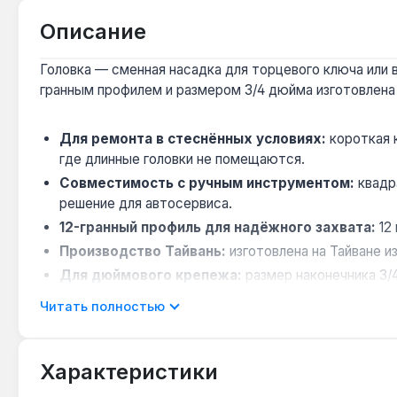
Описание
Головка — сменная насадка для торцевого ключа или 
гранным профилем и размером 3/4 дюйма изготовлена
Для ремонта в стеснённых условиях:
короткая 
где длинные головки не помещаются.
Совместимость с ручным инструментом:
квадр
решение для автосервиса.
12-гранный профиль для надёжного захвата:
12
Производство Тайвань:
изготовлена на Тайване и
Для дюймового крепежа:
размер наконечника 3/
азиатской технике.
Читать полностью
Головка King Tony 433024SR подходит для профессион
инструмент для дюймового крепежа. Гарантия произво
Характеристики