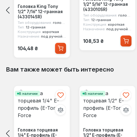
1/2" 5/16" 12-гранная
Головка King Tony
(433010SR)
1/2" 7/16" 12-гранная
Тип оборудования:
головка стандартная
(433014SR)
Тип:
12-гранная
Тип оборудования:
головка стандартная
Конструкция:
короткая
Тип:
12-гранная
Назначение:
под ручной инструмент
Конструкция:
короткая
Назначение:
под ручной инструмент
Обычная цена:
108,53 ₴
Обычная цена:
104,48 ₴
Вам также может быть интересно
Пропустить галерею продуктов
В наличии
В наличии
Головка торцевая
Головка торцевая
1/4" Е-профиль (E-
1/2" Е-профиль (E-