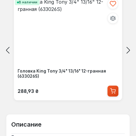
В наличии
Головка King Tony 3/4" 13/16" 12-гранная
(633026S)
Обычная цена:
288,93 ₴
Описание