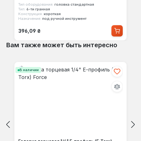
Тип оборудования:
головка стандартная
Тип:
6-ти гранная
Конструкция:
короткая
Назначение:
под ручной инструмент
Обычная цена:
396,09 ₴
Вам также может быть интересно
Пропустить галерею продуктов
В наличии