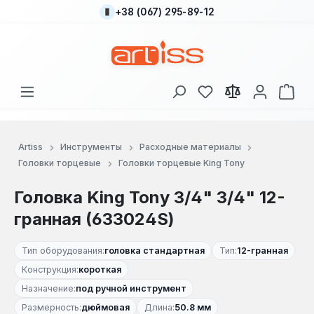
+38 (067) 295-89-12
Перейти к основному содержанию
У вас есть товары
В к
Artiss
Инструменты
Расходные материалы
Головки торцевые
Головки торцевые King Tony
Головка King Tony 3/4" 3/4" 12-
гранная (633024S)
Тип оборудования:
головка стандартная
Тип:
12-гранная
Конструкция:
короткая
Назначение:
под ручной инструмент
Размерность:
дюймовая
Длина:
50.8 мм