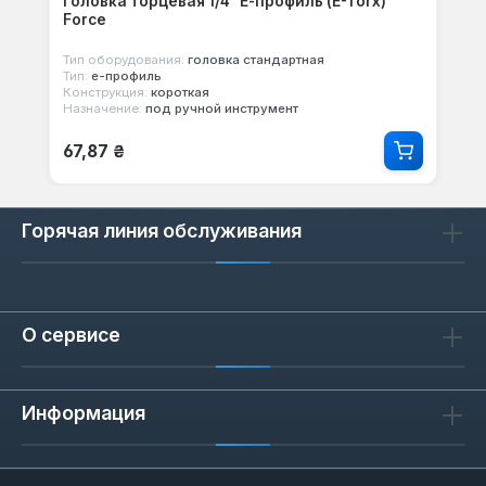
Головка торцевая 1/4" Е-профиль (E-Torx)
Force
Тип оборудования:
головка стандартная
Тип:
е-профиль
Конструкция:
короткая
Назначение:
под ручной инструмент
Обычная цена:
67,87 ₴
Горячая линия обслуживания
О сервисе
Информация