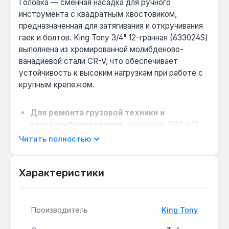
Головка — сменная насадка для ручного
инструмента с квадратным хвостовиком,
предназначенная для затягивания и откручивания
гаек и болтов. King Tony 3/4" 12-гранная (633024S)
выполнена из хромированной молибденово-
ванадиевой стали CR-V, что обеспечивает
устойчивость к высоким нагрузкам при работе с
крупным крепежом.
Для ремонта грузовой техники и
сельхозоборудования:
хвостовик 3/4" и 12-
гранная конструкция позволяют работать с
Читать полностью
крепежом больших диаметров, где требуется
момент затяжки свыше 200 Н·м, например, при
Характеристики
обслуживании двигателей и ходовой части.
Работа в ограниченном пространстве:
длина 50.8 мм и компактный диаметр d1=30.0
мм дают доступ к гайкам в труднодоступных
Производитель
King Tony
местах, где стандартная головка не