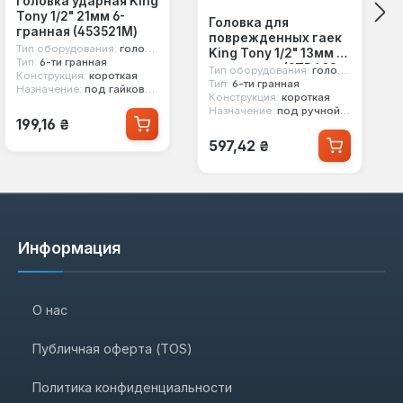
Головка ударная King
Tony 1/2" 21мм 6-
Головка для
гранная (453521M)
поврежденных гаек
Тип оборудования:
головка ударная
King Tony 1/2" 13мм 6-
Тип:
6-ти гранная
ти гранная (9TD403-
Тип оборудования:
головка для поврежденных гаек
Конструкция:
короткая
13M)
Тип:
6-ти гранная
Назначение:
под гайковерт
Конструкция:
короткая
Назначение:
под ручной инструмент
Обычная цена:
199,16 ₴
Обычная цена:
597,42 ₴
Информация
О нас
Публичная оферта (TOS)
Политика конфиденциальности