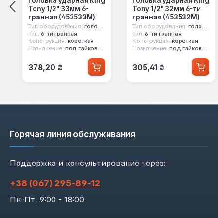
Головка ударная King
Головка ударная King
Tony 1/2" 33мм 6-
Tony 1/2" 32мм 6-ти
гранная (453533M)
гранная (453532M)
Тип оборудования:
головка ударная
Тип оборудования:
головка ударная
Тип:
6-ти гранная
Тип:
6-ти гранная
Конструкция:
короткая
Конструкция:
короткая
Назначение:
под гайковерт
Назначение:
под гайковерт
Обычная цена:
Обычная цена:
378,20 ₴
305,41 ₴
Горячая линия обслуживания
Поддержка и консультирование через:
+38 (067) 295‑89‑12
Пн-Пт, 9:00 - 18:00