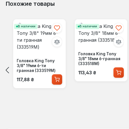
Похожие товары
Пропустить галерею продуктов
В наличии
В наличии
Головка King Tony
3/8" 18мм 6-гранная
Головка King Tony
(333518M)
3/8" 19мм 6-ти
Обычная цена:
гранная (333519M)
113,43 ₴
Обычная цена:
117,88 ₴