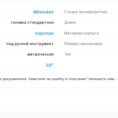
Milwaukee
Страна производитель
 ограниченное пространство, где глубокая головка не поме
головка стандартная
Длина
короткая
Материал корпуса
под ручной инструмент
Размер наконечника
метрическая
Тип
3/8"
з уведомления. Заметили ли ошибку в описании? Напишите нам –