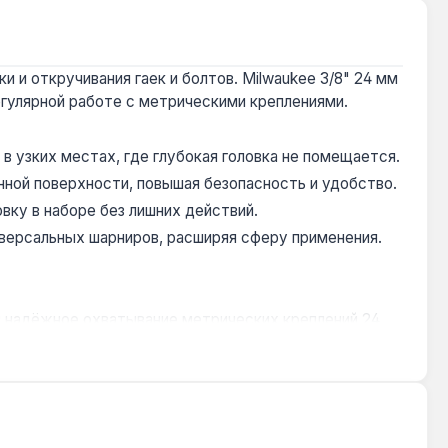
 и откручивания гаек и болтов. Milwaukee 3/8" 24 мм
егулярной работе с метрическими креплениями.
в узких местах, где глубокая головка не помещается.
нной поверхности, повышая безопасность и удобство.
вку в наборе без лишних действий.
иверсальных шарниров, расширяя сферу применения.
я надёжное охватывание метрических креплений 24
ч по затяжке колёсных гаек.