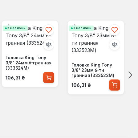
В наличии
В наличии
Головка King Tony
3/8" 24мм 6-гранная
Головка King Tony
(333524M)
3/8" 23мм 6-ти
Обычная цена:
гранная (333523M)
106,31 ₴
Обычная цена:
106,31 ₴