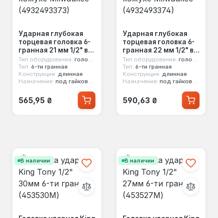
Ударная глубокая
Ударная глубокая
торцевая головка 6-
торцевая головка 6-
гранная 21 мм 1/2" в
гранная 22 мм 1/2" в
защитном кожухе
защитном кожухе
Тип оборудования:
головка ударная
Тип оборудования:
головка ударная
Milwaukee
Milwaukee
Тип:
6-ти гранная
Тип:
6-ти гранная
Конструкция:
длинная
Конструкция:
длинная
(4932493373)
(4932493374)
Назначение:
под гайковерт, под легкосплавные диски
Назначение:
под гайковерт, под легкосплавные диски
Обычная цена:
Обычная цена:
565,95 ₴
590,63 ₴
В наличии
В наличии