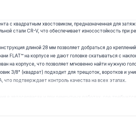
нта с квадратным хвостовиком, предназначенная для затяжки
льной стали CR-V, что обеспечивает износостойкость при р
нструкция длиной 28 мм позволяет добраться до креплений 
ани FLAT™ на корпусе не дают головке скатываться с накло
ан на корпусе, что позволяет мгновенно найти нужную голо
овик 3/8" (квадрат) подходит для трещоток, воротков и ун
А, что подтверждает контроль качества на всех этапах.
ния в автосервисах и при ремонтных работах, где требуетс
м ключом?
утящий момент до 100 Н·м, что покрывает большинство зада