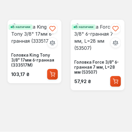
В наличии
В наличии
Головка King Tony
3/8" 17мм 6-гранная
Головка Force 3/8" 6-
(333517M)
гранная 7 мм, L=28
Обычная цена:
мм (53507)
103,17 ₴
Обычная цена:
57,92 ₴