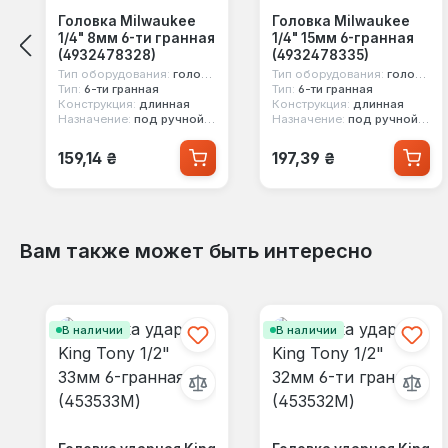
Головка Milwaukee
Головка Milwaukee
1/4" 8мм 6-ти гранная
1/4" 15мм 6-гранная
(4932478328)
(4932478335)
Тип оборудования:
головка стандартная
Тип оборудования:
головка стандартная
Тип:
6-ти гранная
Тип:
6-ти гранная
Конструкция:
длинная
Конструкция:
длинная
Назначение:
под ручной инструмент
Назначение:
под ручной инструмент
Обычная цена:
Обычная цена:
159,14 ₴
197,39 ₴
Вам также может быть интересно
Пропустить галерею продуктов
В наличии
В наличии