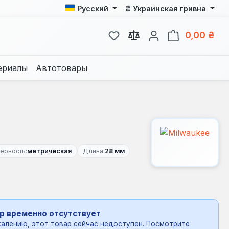
₴
Русский
Украинская гривна
У вас есть товары из спис
В к
0,00 ₴
ериалы
Автотовары
ерность:
метрическая
Длина:
28 мм
р временно отсутствует
алению, этот товар сейчас недоступен. Посмотрите