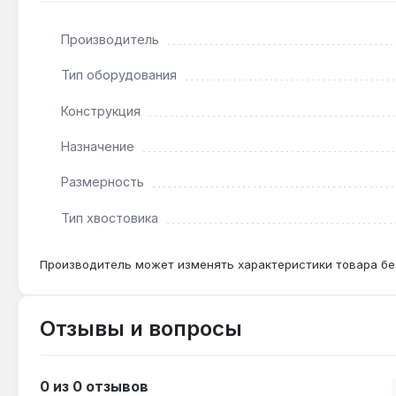
Производитель
Чем отличается от глубокой головки 24 мм?
Короткая конструкция 28 мм обеспечивает доступ в
Тип оборудования
Конструкция
Назначение
Размерность
Тип хвостовика
Производитель может изменять характеристики товара бе
Отзывы и вопросы
0 из 0 отзывов