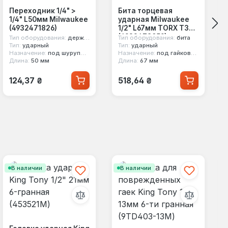
Переходник 1/4" >
Бита торцевая
1/4" L50мм Milwaukee
ударная Milwaukee
(4932471826)
1/2" L67мм TORX T30
(4932478059)
Тип оборудования:
держатель насадок
Тип оборудования:
бита
Тип:
ударный
Тип:
ударный
Назначение:
под шуруповерт
Назначение:
под гайковерт
Длина:
50 мм
Длина:
67 мм
Обычная цена:
Обычная цена:
124,37 ₴
518,64 ₴
В наличии
В наличии