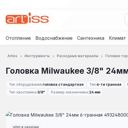
рейти к основному содержанию
Перейти к поиску
Перейти к основной навигации
Отопление
Водоснабжение
Сантехника
Климат
Artiss
Инструменты
Расходные материалы
Головки то
Головка Milwaukee 3/8" 24м
Тип оборудования:
головка стандартная
Тип:
6-ти гранная
Тип хвостовика:
3/8"
Размер наконечника:
24 мм
Пропустить галерею изображений
Нет в наличии