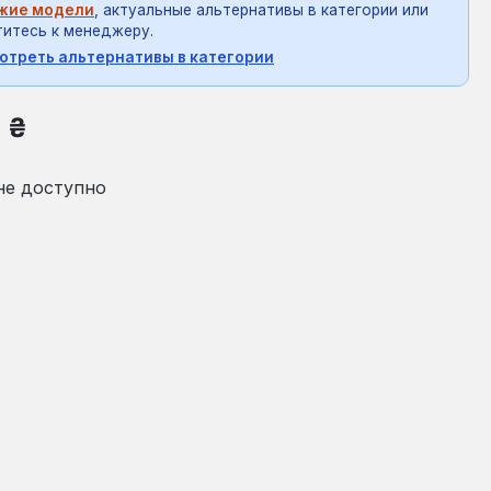
жие модели
, актуальные альтернативы в категории или
итесь к менеджеру.
отреть альтернативы в категории
на:
8 ₴
не доступно