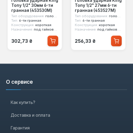
Головка ударная King
Головка ударная King
Tony 1/2" 30мм 6-ти
Tony 1/2" 27мм 6-ти
гранная (453530M)
гранная (453527M)
Тип оборудования:
головка ударная
Тип оборудования:
головка ударная
Тип:
6-ти гранная
Тип:
6-ти гранная
Конструкция:
короткая
Конструкция:
короткая
Назначение:
под гайковерт
Назначение:
под гайковерт
Обычная цена:
Обычная цена:
302,73 ₴
256,33 ₴
О сервисе
Как купить?
Доставка и оплата
Гарантия