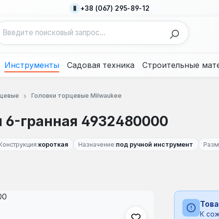
+38 (067) 295-89-12
Инструменты
Садовая техника
Строительные мат
рцевые
Головки торцевые Milwaukee
м 6-гранная 4932480000
Конструкция:
короткая
Назначение:
под ручной инструмент
Разм
Това
К сож