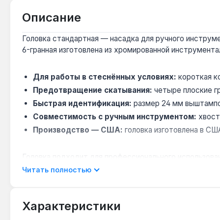
Описание
Головка стандартная — насадка для ручного инструме
6-гранная изготовлена из хромированной инструмента
Для работы в стеснённых условиях:
короткая ко
Предотвращение скатывания:
четыре плоские гр
Быстрая идентификация:
размер 24 мм выштампов
Совместимость с ручным инструментом:
хвост
Производство — США:
головка изготовлена в СШ
Головка подходит для профессионального использова
мм. Гарантия 1 год, доставка по Украине.
Читать полностью
Подходит ли для работы с динамометрически
Характеристики
Да — хвостовик 3/8" и сталь CR-V выдерживают кр