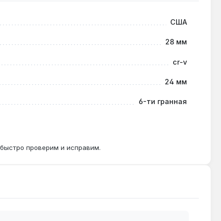
США
щается из-за большей длины.
28 мм
cr-v
24 мм
6-ти гранная
 быстро проверим и исправим.