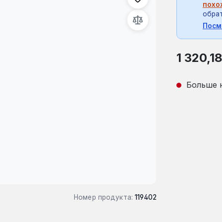
похо
обрат
Посм
Обычная це
1 320,1
Больше 
Номер продукта:
119402