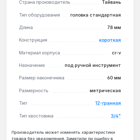
Страна производитель
Тайвань
трещоток и разрывных гайковёртов,
используемых в автосервисах и
Тип оборудования
головка стандартная
промышленных мастерских.
Износостойкость при интенсивной
Длина
78 мм
эксплуатации:
корпус из хромованадиевой
Конструкция
короткая
стали CR-V и термообработка обеспечивают
сопротивление деформации при работе с
Материал корпуса
cr-v
заржавевшим крепежом.
Метрическая размерность для
Назначение
под ручной инструмент
стандартного крепежа:
12-гранный профиль
Размер наконечника
60 мм
уменьшает риск срыва граней на гайках M36–
M42, что важно при демонтаже старых
Размерность
метрическая
соединений.
Тип
12-гранная
Головка Toptul BAEB2460 применяется для
Тип хвостовика
3/4"
обслуживания грузового транспорта,
сельскохозяйственной техники и промышленного
оборудования, где требуется работа с крепежом
Производитель может изменять характеристики
товара без уведомления. Заметили ли ошибку в
большого диаметра в ограниченном пространстве.