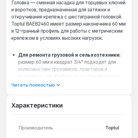
Головка — сменная насадка для торцевых ключей
и воротков, предназначенная для затяжки и
откручивания крепежа с шестигранной головкой.
Toptul BAEB2460 имеет размер наконечника 60 мм
и 12-гранный профиль для работы с метрическим
крепежом в условиях высоких нагрузок.
Для ремонта грузовой и сельхозтехники:
размер 60 мм и квадрат 3/4" подходят для
колёсных гаек грузовиков, тракторов и
комбайнов, где требуется крутящий момент
до 1000 Н·м.
Читать полностью
Работа в стеснённых условиях:
короткая
конструкция длиной 78 мм позволяет
Характеристики
использовать головку в моторном отсеке или
под днищем, где стандартный ключ не
помещается.
Производитель
Toptul
Совместимость с ручным инструментом:
хвостовик 3/4" подходит для воротков,