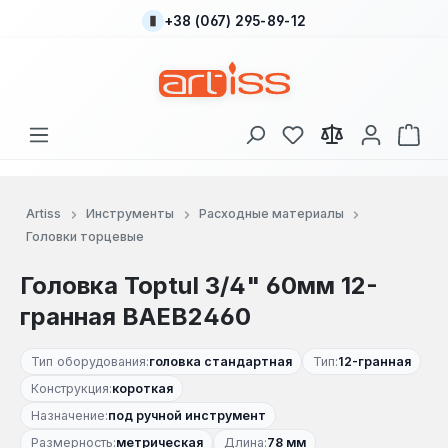
+38 (067) 295-89-12
Перейти к основному содержанию
У вас есть товары
В к
Artiss
Инструменты
Расходные материалы
Головки торцевые
Головка Toptul 3/4" 60мм 12-
гранная BAEB2460
Тип оборудования:
головка стандартная
Тип:
12-гранная
Конструкция:
короткая
Назначение:
под ручной инструмент
Размерность:
метрическая
Длина:
78 мм