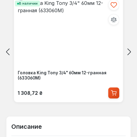
В наличии
Головка King Tony 3/4" 60мм 12-гранная
(633060M)
Обычная цена:
1 308,72 ₴
Описание