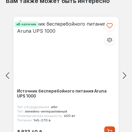
Вам также может быть интересно
Отзывов не найдено. Делитесь
Пропустить галерею продуктов
своими мыслями с другими.
В наличии
Источник бесперебойного питания Aruna
UPS 1000
Тип оборудования:
ибп
Тип:
линейно-интерактивный
Электрическая мощность:
600 вт
Питание:
145-270 в
Обычная цена:
8 933,40 ₴