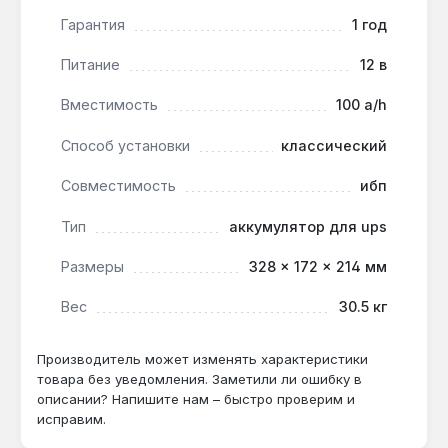
помещениях:
сохраняет работоспособность
при температурах до -20 °C, что актуально
Гарантия
1 год
для гаражей и подвалов.
Питание
12 в
Ограничение по току заряда:
максимальный
ток заряда не должен превышать 30 А (0,3C) —
Вместимость
100 a/h
иначе возможен перегрев и сокращение срока
службы.
Способ установки
классический
Совместимость
ибп
Применяется в источниках бесперебойного
питания (ИБП) для котлов, охранных системах,
Тип
аккумулятор для ups
видеонаблюдении и телекоммуникационном
Размеры
328 × 172 × 214 мм
оборудовании. Габариты 328×172×214 мм и вес
30,5 кг требуют устойчивой полки или стойки.
Вес
30.5 кг
Производство — Китай.
Производитель может изменять характеристики
Какой ток заряда рекомендован для
товара без уведомления. Заметили ли ошибку в
описании? Напишите нам – быстро проверим и
Luxeon LX 12-100G?
исправим.
Оптимальный ток заряда — 10-20 А (0,1-0,2C),