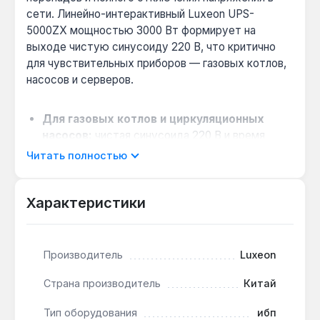
сети. Линейно-интерактивный Luxeon UPS-
5000ZX мощностью 3000 Вт формирует на
выходе чистую синусоиду 220 В, что критично
для чувствительных приборов — газовых котлов,
насосов и серверов.
Для газовых котлов и циркуляционных
насосов:
чистая синусоида 220 В и время
перехода на батарею 5 мс исключают сбои в
Читать полностью
работе автоматики котла при скачках
напряжения.
Характеристики
Защита сетевого оборудования:
встроенный фильтр RJ45 предотвращает
повреждение роутеров и коммутаторов от
импульсных помех по витой паре.
Производитель
Luxeon
Работа при нестабильном напряжении:
Страна производитель
Китай
входной диапазон 170–270 В позволяет ИБП
стабилизировать питание без перехода на
Тип оборудования
ибп