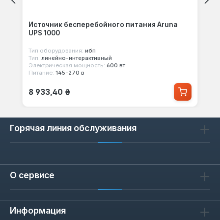
Источник бесперебойного питания Aruna
UPS 1000
Тип оборудования:
ибп
Тип:
линейно-интерактивный
Электрическая мощность:
600 вт
Питание:
145-270 в
Обычная цена:
8 933,40 ₴
Горячая линия обслуживания
О сервисе
Информация