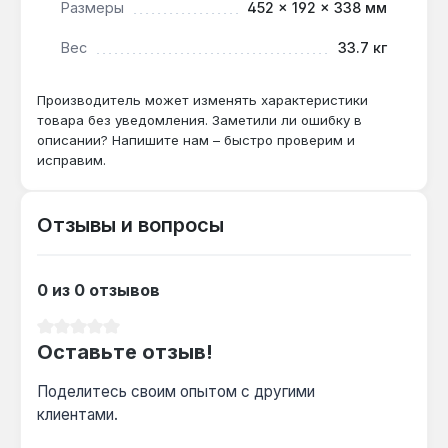
Размеры
452 × 192 × 338 мм
котла и насоса даже при пусковых токах до
600 Вт.
Вес
33.7 кг
Как часто менять батарею?
Производитель может изменять характеристики
товара без уведомления. Заметили ли ошибку в
Срок службы встроенного аккумулятора
описании? Напишите нам – быстро проверим и
зависит от числа циклов разряда — при
исправим.
еженедельных отключениях света замена
требуется раз в 2–3 года.
Отзывы и вопросы
0 из 0 отзывов
Средний рейтинг 0 из 5 звезд
Оставьте отзыв!
Поделитесь своим опытом с другими
клиентами.