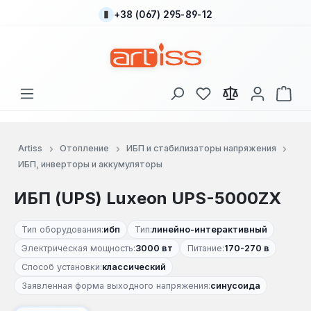
+38 (067) 295-89-12
Перейти к основному содержанию
У вас есть товары
В к
Artiss
Отопление
ИБП и стабилизаторы напряжения
ИБП, инверторы и аккумуляторы
ИБП (UPS) Luxeon UPS-5000ZX
Тип оборудования:
ибп
Тип:
линейно-интерактивный
Электрическая мощность:
3000 вт
Питание:
170-270 в
Способ установки:
классический
Заявленная форма выходного напряжения:
синусоида