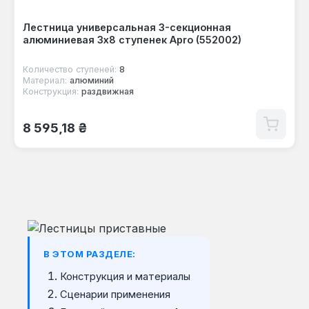
Лестница универсальная 3-секционная
алюминиевая 3x8 ступенек Apro (552002)
Количество ступеней:
8
Материал:
алюминий
Конструкция:
раздвижная
Обычная цена:
8 595,18 ₴
В ЭТОМ РАЗДЕЛЕ:
Конструкция и материалы
Сценарии применения