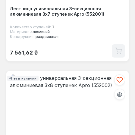
Лестница универсальная 3-секционная
алюминиевая 3x7 ступенек Apro (552001)
Количество ступеней:
7
Материал:
алюминий
Конструкция:
раздвижная
Обычная цена:
7 561,62 ₴
Нет в наличии