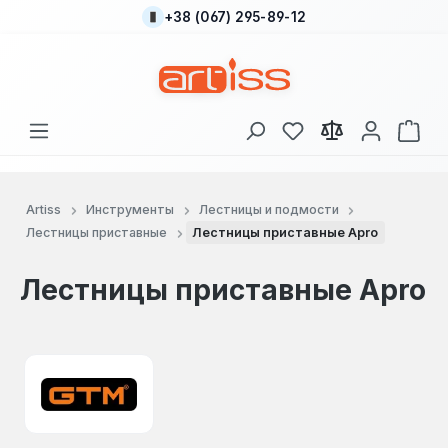
+38 (067) 295-89-12
Перейти к основному содержанию
У вас есть товары
В к
Artiss
Инструменты
Лестницы и подмости
Лестницы приставные
Лестницы приставные Apro
Лестницы приставные Apro