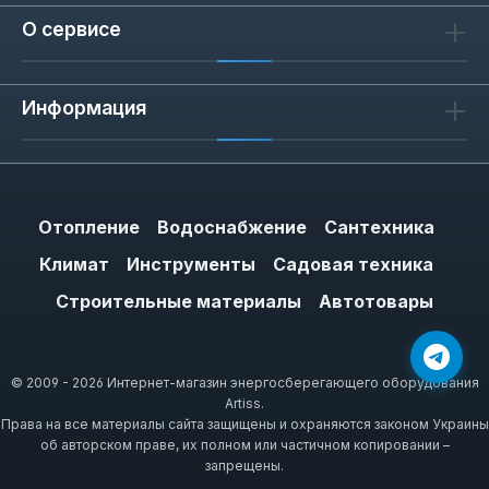
вблизи проводки. Для наружных работ
О сервисе
выбирайте модели с 7-8 ступенями — они
устойчивее на неровном грунте. В
Информация
помещении достаточно 1-3 ступеней для
доступа к антресолям или высоким
шкафам.
Отопление
Водоснабжение
Сантехника
Гарантийная политика Apro
Климат
Инструменты
Садовая техника
Строительные материалы
На лестницы Apro предоставляется
Автотовары
гарантия от 6 месяцев до 4 лет в
зависимости от модели. Производитель
© 2009 - 2026 Интернет-магазин энергосберегающего оборудования
сертифицирует продукцию по стандартам
Artiss.
безопасности EN 131, что подтверждает
Права на все материалы сайта защищены и охраняются законом Украины
нагрузочную способность и устойчивость к
об авторском праве, их полном или частичном копировании –
запрещены.
деформациям. При выборе обращайте