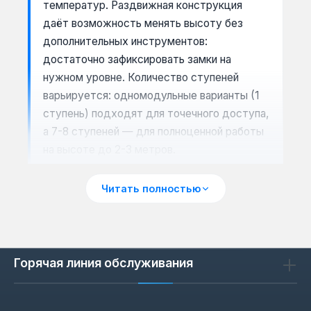
температур. Раздвижная конструкция
даёт возможность менять высоту без
дополнительных инструментов:
достаточно зафиксировать замки на
нужном уровне. Количество ступеней
варьируется: одномодульные варианты (1
ступень) подходят для точечного доступа,
а 7-8 ступеней — для полноценной работы
на высоте до 2-3 метров.
Читать полностью
Сценарии применения
Приставные лестницы Apro востребованы
при монтаже освещения, ремонте фасадов,
Горячая линия обслуживания
уходе за деревьями и складских работах.
Алюминиевый профиль не проводит
электричество, что безопасно при работе