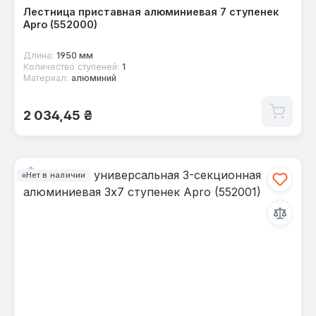
Лестница приставная алюминиевая 7 ступенек
Apro (552000)
Длина:
1950 мм
Количество ступеней:
1
Материал:
алюминий
Обычная цена:
2 034,45 ₴
Нет в наличии