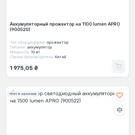
Аккумуляторный прожектор на 1100 lumen APRO
(900520)
Тип оборудования:
прожектор
Питание:
аккумулятор
Мощность:
10 вт
Страна производитель:
Китай
Обычная цена:
1 975,05 ₴
Нет в наличии