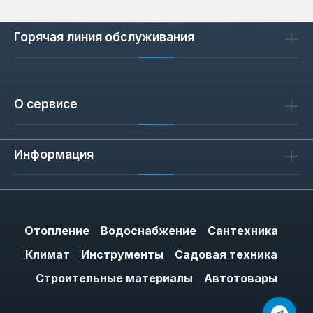
Горячая линия обслуживания
Сценарии применения: где и как
использовать
Прожекторы Apro подходят для
временного и постоянного освещения
О сервисе
строительных объектов, фасадов зданий,
складских помещений и парковок.
Информация
Благодаря широкому углу рассеивания
света (120°) они равномерно освещают
большие площади без тёмных зон. Для
монтажа на высоте предусмотрены
поворотные кронштейны, позволяющие
Отопление
Водоснабжение
Сантехника
направлять свет под любым углом.
Климат
Инструменты
Садовая техника
Строительные материалы
Автотовары
Brand identity: что отличает Apro