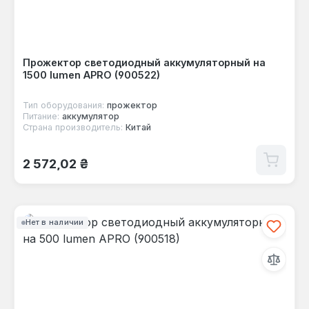
Прожектор светодиодный аккумуляторный на
1500 lumen APRO (900522)
Тип оборудования:
прожектор
Питание:
аккумулятор
Страна производитель:
Китай
Обычная цена:
2 572,02 ₴
Нет в наличии