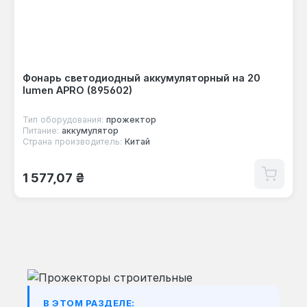
Фонарь светодиодный аккумуляторный на 20
lumen APRO (895602)
Тип оборудования:
прожектор
Питание:
аккумулятор
Страна производитель:
Китай
Обычная цена:
1 577,07 ₴
В ЭТОМ РАЗДЕЛЕ: