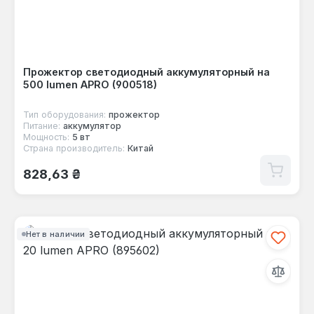
Прожектор светодиодный аккумуляторный на
500 lumen APRO (900518)
Тип оборудования:
прожектор
Питание:
аккумулятор
Мощность:
5 вт
Страна производитель:
Китай
Обычная цена:
828,63 ₴
Нет в наличии