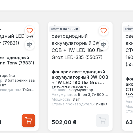
Нет в наличии
Нет
ветодиодный
ng Tony (79831)
Фонарик светодиодный
тарейки
аккумуляторный 3W COB
Фо
р:
3 батарейки aaa
+ 1W LED 180 Лм Groz
ак
3 вт
LED-335 (55057)
СТ
изводитель:
Тайвань
Питание:
аккумулятор
160
Аккумулятор:
li-ion 3,7v 800 mah
Пит
Мощность:
3 вт
(55
Акк
Страна производитель:
Индия
Мощ
Стр
 цена:
Обычная цена:
Об
₴
502,00 ₴
63