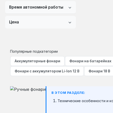
функцией powerbank)
Время автономной работы
li-ion 3.7v 1800 mah (с
функцией powerbank)
Цена
li-ion 3.7v 2000 mah
li-ion 3.7v 2200 mah
li-ion 3.7v 2400 mah
Популярные подкатегории
li-ion 3.7v 4400 mah
Аккумуляторные фонари
Фонари на батарейках
li-ion 3.7в 800 маг
Фонари с аккумулятором Li-Ion 12 В
Фонари 18 В
li-ion 12в
li-ion 2600 маг
li-ion 3000 маг
В ЭТОМ РАЗДЕЛЕ:
Технические особенности и к
lr44