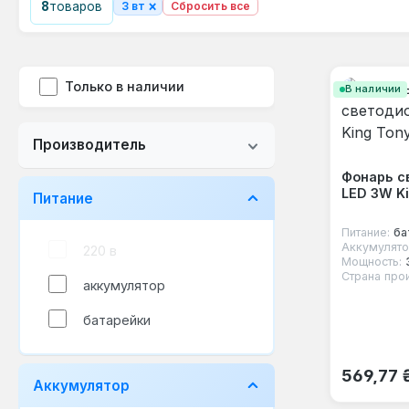
×
8
товаров
3 вт
Сбросить все
Только в наличии
В наличии
Производитель
Фонарь с
LED 3W Ki
Питание
Питание:
ба
Аккумулято
220 в
Мощность:
Страна про
аккумулятор
батарейки
Обычная
569,77 
Аккумулятор