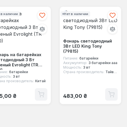
 в наличии
Нет в наличии
Фонарь светодиодный
3Вт LED King Tony
(79815)
нарь на батарейках
Питание:
батарейки
етодиодный 3 Вт
Аккумулятор:
3 батарейки aaa
еный Evrolight (TR
Мощность:
3 вт
)
ание:
батарейки
Страна производитель:
Тайвань
ность:
3 вт
ана производитель:
Китай
ычная цена:
Обычная цена:
5,00 ₴
483,00 ₴