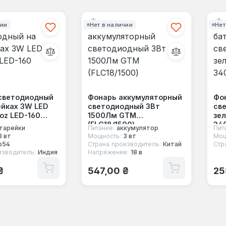
чии
Нет в наличии
Нет
светодиодный
Фонарь аккумуляторный
Фо
ейках 3W LED
светодиодный 3Вт
св
oz LED-160
1500Лм GTM
зел
(FLС18/1500)
340
тарейки
Питание:
аккумулятор
Пит
3 вт
Мощность:
3 вт
Мощ
p54
Страна производитель:
Китай
Стр
изводитель:
Индия
Напряжение:
18 в
 цена:
Обычная цена:
Об
₴
547,00 ₴
25