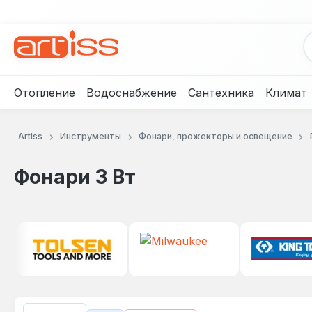
рейти к основному содержанию
Перейти к поиску
Перейти к основной навигации
Отопление
Водоснабжение
Сантехника
Климат
Artiss
Инструменты
Фонари, прожекторы и освещение
Фонари 3 Вт