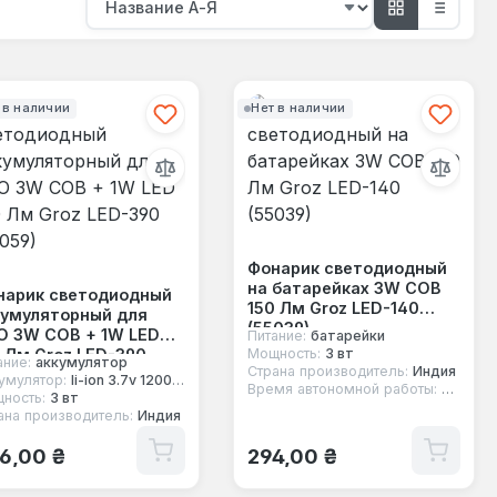
 в наличии
Нет в наличии
Фонарик светодиодный
на батарейках 3W COB
нарик светодиодный
150 Лм Groz LED-140
кумуляторный для
(55039)
О 3W COB + 1W LED
Питание:
батарейки
 Лм Groz LED-390
Мощность:
3 вт
ание:
аккумулятор
Страна производитель:
Индия
059)
умулятор:
li-ion 3.7v 1200 mah
Время автономной работы:
4 часа
ность:
3 вт
ана производитель:
Индия
ычная цена:
Обычная цена:
6,00 ₴
294,00 ₴