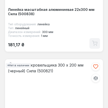
Линейка масштабная алюминиевая 22х300 мм
Сила (500838)
Тип оборудования:
линейка
Тип:
линейный
Диапазон измерений:
300 мм
Точность измерения:
1 мм
Обычная цена:
181,17 ₴
Нет в наличии