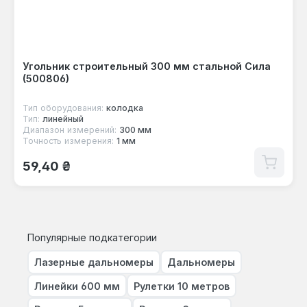
Угольник строительный 300 мм стальной Сила
(500806)
Тип оборудования:
колодка
Тип:
линейный
Диапазон измерений:
300 мм
Точность измерения:
1 мм
Обычная цена:
59,40 ₴
Популярные подкатегории
Лазерные дальномеры
Дальномеры
Линейки 600 мм
Рулетки 10 метров