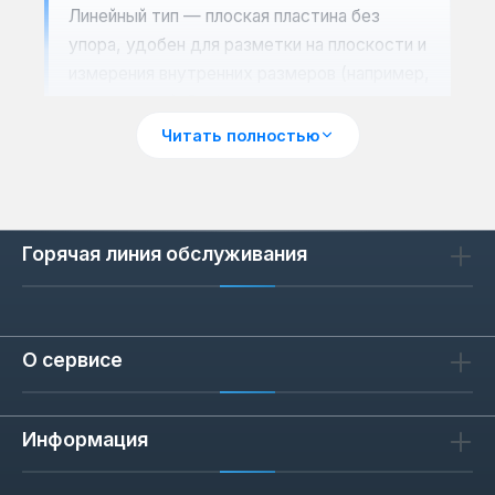
Линейный тип — плоская пластина без
упора, удобен для разметки на плоскости и
измерения внутренних размеров (например,
ширины паза). Выбор между ними зависит
от задачи: колодка даёт большую
Читать полностью
точность при повторных замерах, линейный
тип — универсальность.
Горячая линия обслуживания
Точность измерения 1 мм: что
это значит на практике
Точность 1 мм означает, что цена деления
О сервисе
шкалы равна 1 мм — это стандарт для
большинства ручных линеек. Для бытовых
и ремонтных задач (замер мебели,
Информация
контроль длины заготовок) такой