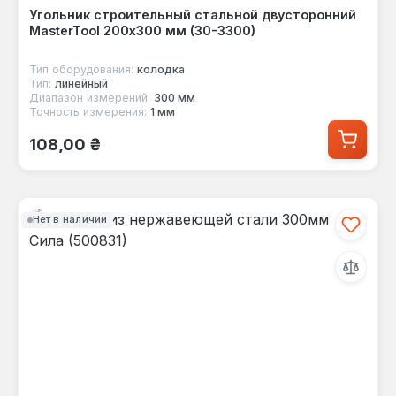
Угольник строительный стальной двусторонний
MasterTool 200х300 мм (30-3300)
Тип оборудования:
колодка
Тип:
линейный
Диапазон измерений:
300 мм
Точность измерения:
1 мм
Обычная цена:
108,00 ₴
Нет в наличии