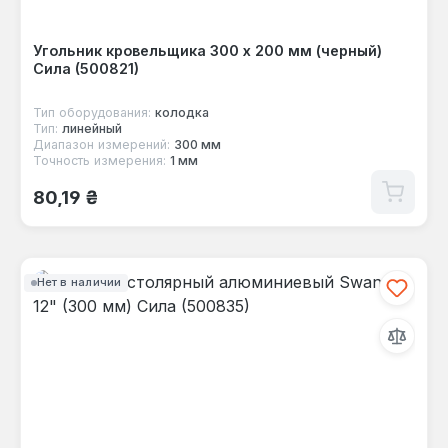
Угольник кровельщика 300 х 200 мм (черный)
Сила (500821)
Тип оборудования:
колодка
Тип:
линейный
Диапазон измерений:
300 мм
Точность измерения:
1 мм
Обычная цена:
80,19 ₴
Нет в наличии