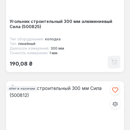
Угольник строительный 300 мм алюминиевый
Сила (500825)
Тип оборудования:
колодка
Тип:
линейный
Диапазон измерений:
300 мм
Точность измерения:
1 мм
Обычная цена:
190,08 ₴
Нет в наличии