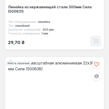
Линейка из нержавеющей стали 300мм Сила
(500831)
Тип оборудования:
линейка
Тип:
линейный
Диапазон измерений:
300 мм
Точность измерения:
1 мм
Обычная цена:
29,70 ₴
Нет в наличии