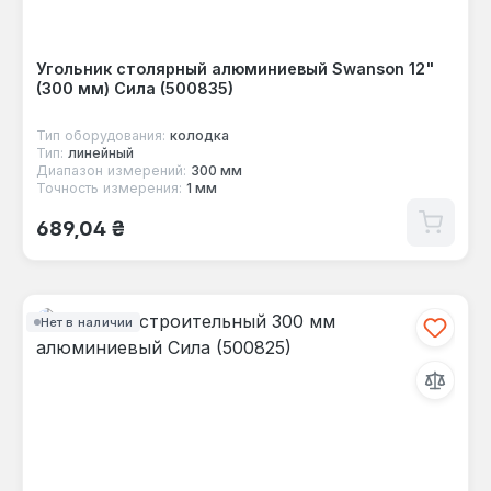
Угольник столярный алюминиевый Swanson 12"
(300 мм) Сила (500835)
Тип оборудования:
колодка
Тип:
линейный
Диапазон измерений:
300 мм
Точность измерения:
1 мм
Обычная цена:
689,04 ₴
Нет в наличии