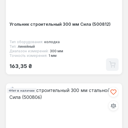
Угольник строительный 300 мм Сила (500812)
Тип оборудования:
колодка
Тип:
линейный
Диапазон измерений:
300 мм
Точность измерения:
1 мм
Обычная цена:
163,35 ₴
Нет в наличии