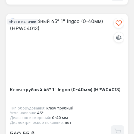
Нет в наличии
Ключ трубный 45° 1" Ingco (0-40мм) (HPW04013)
Тип оборудования:
ключ трубный
Угол наклона:
45°
Диапазон измерений:
0-40 мм
Диэлектрическое покрытие:
нет
Обычная цена:
540,55 ₴