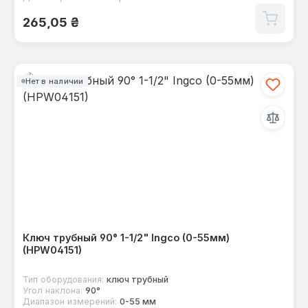
Обычная цена:
265,05 ₴
Нет в наличии
Ключ трубный 90° 1-1/2" Ingco (0-55мм)
(HPW04151)
Тип оборудования:
ключ трубный
Угол наклона:
90°
Диапазон измерений:
0-55 мм