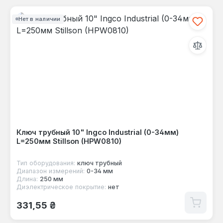
Нет в наличии
Ключ трубный 10" Ingco Industrial (0-34мм)
L=250мм Stillson (HPW0810)
Тип оборудования:
ключ трубный
Диапазон измерений:
0-34 мм
Длина:
250 мм
Диэлектрическое покрытие:
нет
Обычная цена:
331,55 ₴