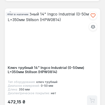
Нет в наличии
Ключ трубный 14" Ingco Industrial (0-50мм)
L=350мм Stillson (HPW0814)
Тип оборудования:
ключ трубный
Диапазон измерений:
0-50 мм
Длина:
350 мм
Диэлектрическое покрытие:
нет
Обычная цена:
472,15 ₴