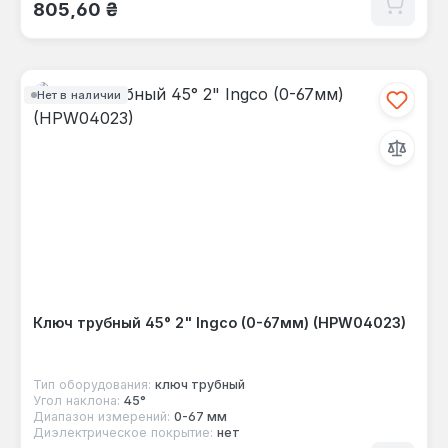
Обычная цена:
805,60 ₴
Нет в наличии
Ключ трубный 45° 2" Ingco (0-67мм) (HPW04023)
Тип оборудования:
ключ трубный
Угол наклона:
45°
Диапазон измерений:
0-67 мм
Диэлектрическое покрытие:
нет