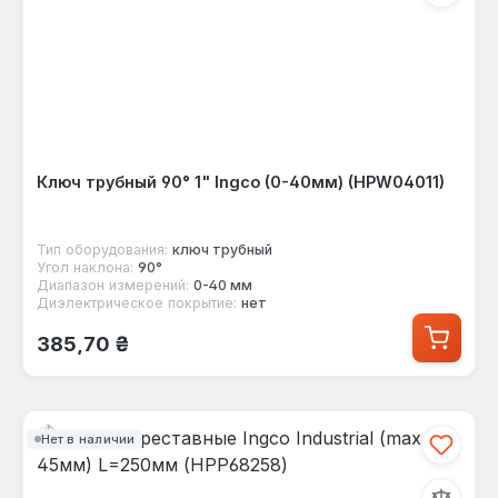
Ключ трубный 90° 1" Ingco (0-40мм) (HPW04011)
Тип оборудования:
ключ трубный
Угол наклона:
90°
Диапазон измерений:
0-40 мм
Диэлектрическое покрытие:
нет
Обычная цена:
385,70 ₴
Нет в наличии