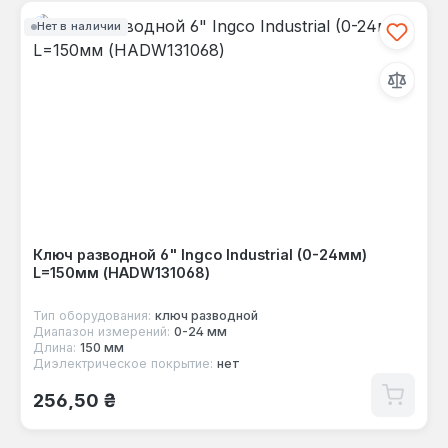
Нет в наличии
Ключ разводной 6" Ingco Industrial (0-24мм)
L=150мм (HADW131068)
Тип оборудования:
ключ разводной
Диапазон измерений:
0-24 мм
Длина:
150 мм
Диэлектрическое покрытие:
нет
Обычная цена:
256,50 ₴