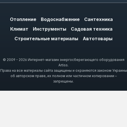
полупрофессиональный ремонт.
Отопление
Водоснабжение
Сантехника
Как выбрать: длина, захват и тип
Климат
Инструменты
Садовая техника
Для труб диаметром до 1 дюйма (25 мм)
Строительные материалы
Автотовары
достаточно длины 150-200 мм и захвата 0-
30 мм. Для труб 1,5-2 дюйма (40-55 мм)
выбирайте длину 250-350 мм и захват 0-55
© 2009 - 2026 Интернет-магазин энергосберегающего оборудования
Artiss.
мм. Тип инструмента: трубный ключ — для
Права на все материалы сайта защищены и охраняются законом Украины
круглых деталей (трубы, муфты),
об авторском праве, их полном или частичном копировании –
разводной — для гаек и болтов, клещи —
запрещены.
для плоских заготовок. Если работаете в
нише или углу, предпочтителен угол
наклона 90°.