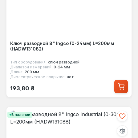
Ключ разводной 8" Ingco (0-24мм) L=200мм
(HADW131082)
Тип оборудования:
ключ разводной
Диапазон измерений:
0-24 мм
Длина:
200 мм
Диэлектрическое покрытие:
нет
Обычная цена:
193,80 ₴
В наличии