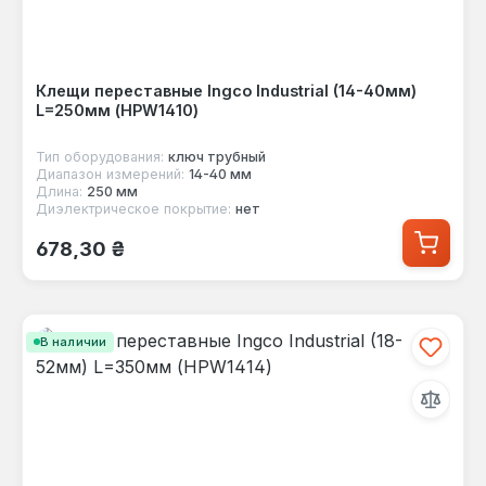
Клещи переставные Ingco Industrial (14-40мм)
L=250мм (HPW1410)
Тип оборудования:
ключ трубный
Диапазон измерений:
14-40 мм
Длина:
250 мм
Диэлектрическое покрытие:
нет
Обычная цена:
678,30 ₴
В наличии