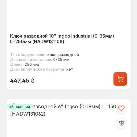
Ключ разводной 10" Ingco Industrial (0-35мм)
L=250мм (HADW131108)
Тип оборудования:
ключ разводной
Диапазон измерений:
0-35 мм
Длина:
250 мм
Диэлектрическое покрытие:
нет
Обычная цена:
447,45 ₴
В наличии