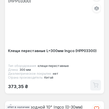
Клещи переставные L=300мм Ingco (HPP03300)
Тип оборудования:
клещи переставные
Длина:
300 мм
Диэлектрическое покрытие:
нет
Страна производитель:
Китай
Обычная цена:
373,35 ₴
Нет в наличии