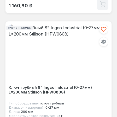
Обычная цена:
1 160,90 ₴
Нет в наличии
Ключ трубный 8" Ingco Industrial (0-27мм)
L=200мм Stillson (HPW0808)
Тип оборудования:
ключ трубный
Диапазон измерений:
0-27 мм
Длина:
200 мм
Диэлектрическое покрытие:
нет