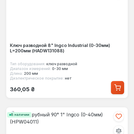
Ключ разводной 8" Ingco Industrial (0-30мм)
L=200мм (HADW131088)
Тип оборудования:
ключ разводной
Диапазон измерений:
0-30 мм
Длина:
200 мм
Диэлектрическое покрытие:
нет
Обычная цена:
360,05 ₴
В наличии