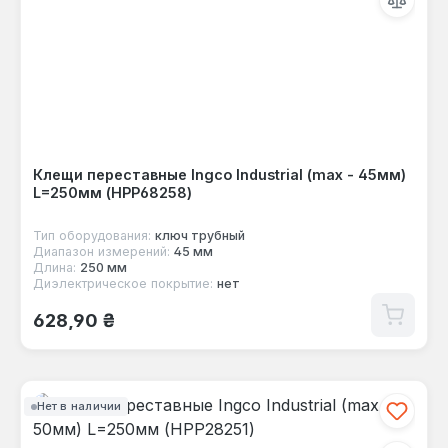
Клещи переставные Ingco Industrial (max - 45мм)
L=250мм (HPP68258)
Тип оборудования:
ключ трубный
Диапазон измерений:
45 мм
Длина:
250 мм
Диэлектрическое покрытие:
нет
Обычная цена:
628,90 ₴
Нет в наличии