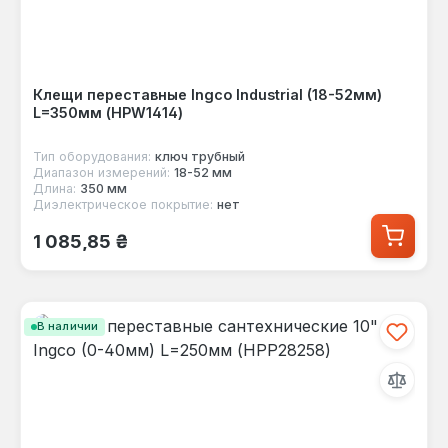
Клещи переставные Ingco Industrial (18-52мм)
L=350мм (HPW1414)
Тип оборудования:
ключ трубный
Диапазон измерений:
18-52 мм
Длина:
350 мм
Диэлектрическое покрытие:
нет
Обычная цена:
1 085,85 ₴
В наличии