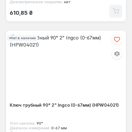
Диэлектрическое покрытие:
нет
Обычная цена:
610,85 ₴
Нет в наличии
Ключ трубный 90° 2" Ingco (0-67мм) (HPW04021)
Угол наклона:
90°
Диапазон измерений:
0-67 мм