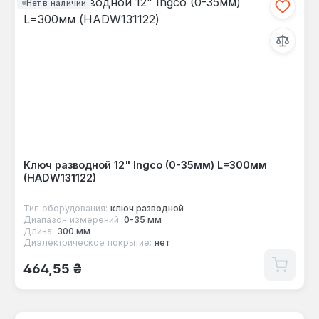
Нет в наличии
Ключ разводной 12" Ingco (0-35мм) L=300мм
(HADW131122)
Тип оборудования:
ключ разводной
Диапазон измерений:
0-35 мм
Длина:
300 мм
Диэлектрическое покрытие:
нет
Обычная цена:
464,55 ₴