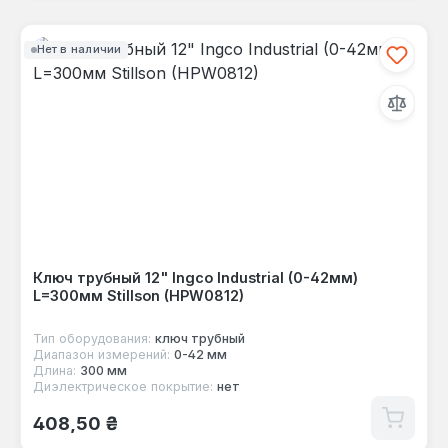
Нет в наличии
Ключ трубный 12" Ingco Industrial (0-42мм)
L=300мм Stillson (HPW0812)
Тип оборудования:
ключ трубный
Диапазон измерений:
0-42 мм
Длина:
300 мм
Диэлектрическое покрытие:
нет
Обычная цена:
408,50 ₴