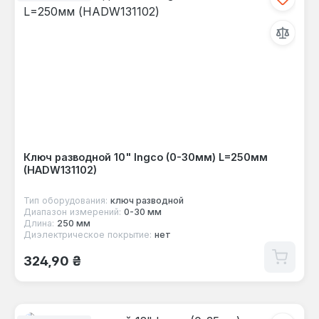
Ключ разводной 10" Ingco (0-30мм) L=250мм
(HADW131102)
Тип оборудования:
ключ разводной
Диапазон измерений:
0-30 мм
Длина:
250 мм
Диэлектрическое покрытие:
нет
Обычная цена:
324,90 ₴