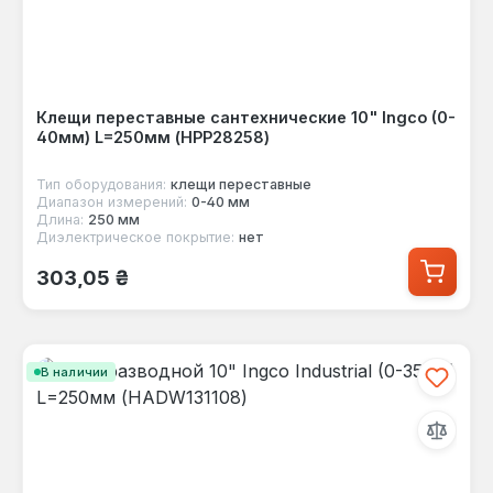
Клещи переставные сантехнические 10" Ingco (0-
40мм) L=250мм (HPP28258)
Тип оборудования:
клещи переставные
Диапазон измерений:
0-40 мм
Длина:
250 мм
Диэлектрическое покрытие:
нет
Обычная цена:
303,05 ₴
В наличии