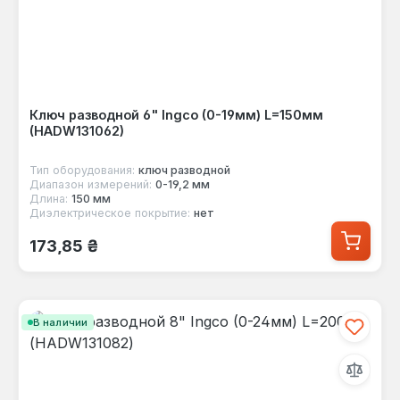
Ключ разводной 6" Ingco (0-19мм) L=150мм
(HADW131062)
Тип оборудования:
ключ разводной
Диапазон измерений:
0-19,2 мм
Длина:
150 мм
Диэлектрическое покрытие:
нет
Обычная цена:
173,85 ₴
В наличии