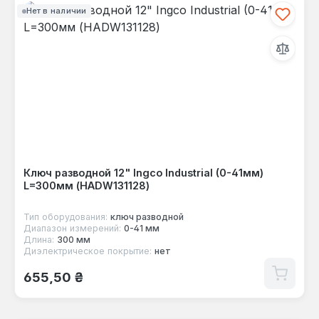
Нет в наличии
Ключ разводной 12" Ingco Industrial (0-41мм)
L=300мм (HADW131128)
Тип оборудования:
ключ разводной
Диапазон измерений:
0-41 мм
Длина:
300 мм
Диэлектрическое покрытие:
нет
Обычная цена:
655,50 ₴