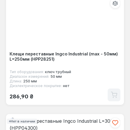
Клещи переставные Ingco Industrial (max - 50мм)
L=250мм (HPP28251)
Тип оборудования:
ключ трубный
Диапазон измерений:
50 мм
Длина:
250 мм
Диэлектрическое покрытие:
нет
Обычная цена:
286,90 ₴
Нет в наличии