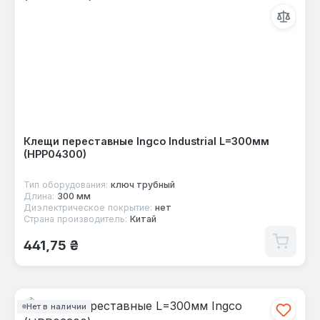
Клещи переставные Ingco Industrial L=300мм
(HPP04300)
Тип оборудования:
ключ трубный
Длина:
300 мм
Диэлектрическое покрытие:
нет
Страна производитель:
Китай
Обычная цена:
441,75 ₴
Нет в наличии