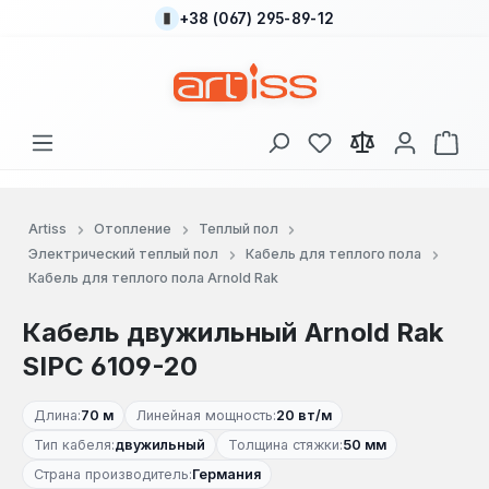
+38 (067) 295-89-12
Перейти к основному содержанию
У вас есть товары
В к
Artiss
Отопление
Теплый пол
Электрический теплый пол
Кабель для теплого пола
Кабель для теплого пола Arnold Rak
Кабель двужильный Arnold Rak
SIPC 6109-20
Длина:
70 м
Линейная мощность:
20 вт/м
Тип кабеля:
двужильный
Толщина стяжки:
50 мм
Страна производитель:
Германия