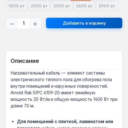
1800 вт
2000 вт
2300 вт
2600 вт
2900 вт
(В настоящее время эта опция недоступна.)
(В настоящее время эта опция недоступна.)
(В настоящее время эта опция не
(В настоящее время эт
(В настоящ
Количество продукта: введите желаем
Добавить в корзину
Описание
Нагревательный кабель — элемент системы
электрического тёплого пола для обогрева пола
внутри помещений и наружных поверхностей.
Arnold Rak SIPC 6109-20 имеет линейную
мощность 20 Вт/м и общую мощность 1400 Вт при
длине 70 м.
Для помещений с плиткой, ламинатом или