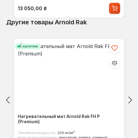
Обычная цена:
13 050,00 ₴
Другие товары Arnold Rak
Пропустить галерею продуктов
В наличии
Нагревательный мат Arnold Rak FH P
(Premium)
Линейная мощность:
200 вт/м²
Напольное покрытие:
линолеум, плитка, ламинат