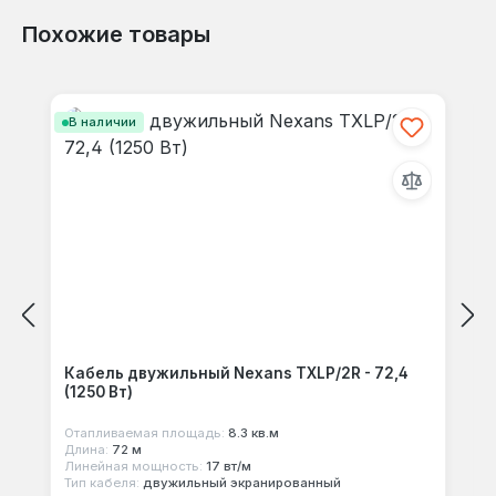
Похожие товары
Отзывов не найдено. Делитесь
Пропустить галерею продуктов
своими мыслями с другими.
В наличии
Кабель двужильный Nexans TXLP/2R - 72,4
(1250 Вт)
Отапливаемая площадь:
8.3 кв.м
Длина:
72 м
Линейная мощность:
17 вт/м
Тип кабеля:
двужильный экранированный