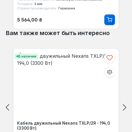
Толщина:
3 мм
Страна производитель:
Германия
Обычная цена:
5 564,00 ₴
Вам также может быть интересно
Пропустить галерею продуктов
В наличии
Кабель двужильный Nexans TXLP/2R - 194,0
(3300 Вт)