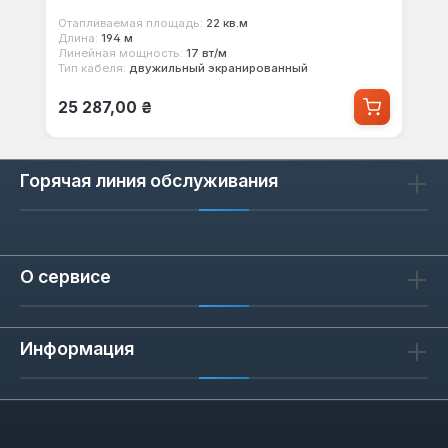
Отапливаемая площадь:
22 кв.м
Длина:
194 м
Линейная мощность:
17 вт/м
Тип кабеля:
двужильный экранированный
Обычная цена:
25 287,00 ₴
Горячая линия обслуживания
О сервисе
Информация