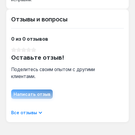
ламинат?
Да — кабель предназначен для укладки в
стяжку толщиной 50 мм, которая подходит
Отзывы и вопросы
под ламинат, плитку и паркет, обеспечивая
равномерный нагрев поверхности.
0 из 0 отзывов
Гарантия 10 лет, доставка по Украине.
Средний рейтинг 0 из 5 звезд
Оставьте отзыв!
Поделитесь своим опытом с другими
клиентами.
Написать отзыв
Отображать отзывы только на текущем
Все отзывы
языке.