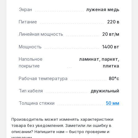
Экран
луженая медь
Кабель Arnold Rak SIPC 6109-20 подходит для
обогрева пола под плитку, ламинат или паркет в
Питание
220 в
жилых комнатах, ванных, кухнях, а также для
систем антиобледенения на открытых террасах,
Линейная мощность
20 вт/м
пандусах и кровлях. Рабочая температура 80 °C и
Мощность
1400 вт
линейная мощность 20 Вт/м обеспечивают
эффективный прогрев при толщине стяжки 50 мм.
Напольное
ламинат, паркет,
покрытие
плитка
Подходит ли кабель для обогрева ванной
Рабочая температура
80°с
комнаты?
Да — степень защиты IPX7 и экран из
Тип кабеля
двужильный
лужёной меди позволяют использовать
Толщина стяжки
50 мм
кабель в помещениях с повышенной
влажностью, включая ванные и душевые.
Производитель может изменять характеристики
товара без уведомления. Заметили ли ошибку в
Можно ли укладывать кабель под
описании? Напишите нам – быстро проверим и
исправим.