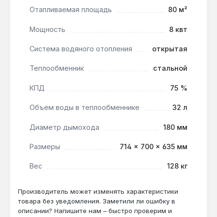
Отапливаемая площадь
80 м²
Обслуживание стекла:
встроенная система
очистки стекла снижает частоту ручной
Мощность
8 квт
чистки, но при сжигании влажных дров
(влажность >20 %) налёт образуется быстрее
Система водяного отопления
открытая
— используйте сухие дрова.
Теплообменник
стальной
Ограничение по дымоходу:
диаметр 180 мм
обязателен — подключение к дымоходу
КПД
75 %
меньшего сечения снижает тягу и КПД (75 %
по паспорту).
Объем воды в теплообменнике
32 л
Диаметр дымохода
180 мм
Камин Lechma Korner Панорама СОТ подходит для
частных домов и дач с открытой системой
Размеры
714 × 700 × 635 мм
отопления, где требуется визуальный акцент в
интерьере и автономное отопление.
Вес
128 кг
Производство — Польша. Гарантия 5 лет,
доставка по Украине.
Производитель может изменять характеристики
товара без уведомления. Заметили ли ошибку в
описании? Напишите нам – быстро проверим и