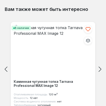
повредить — используйте дрова длиной не
Вам также может быть интересно
более 30 см.
Отзывов не найдено. Делитесь
Пропустить галерею продуктов
своими мыслями с другими.
В наличии
Каминная чугунная топка Tarnava
Professional MAX Image 12
Отапливаемая площадь:
120 м²
Мощность:
12 квт
Система водяного отопления:
нет
Теплообменник:
чугунный