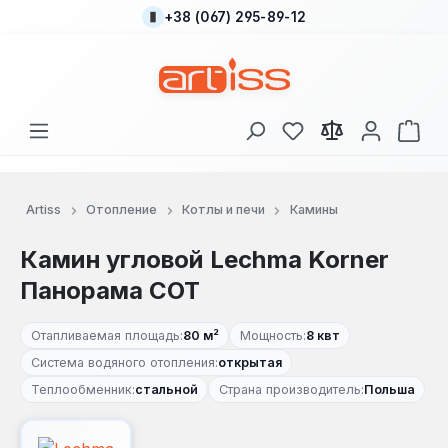
+38 (067) 295-89-12
Перейти к основному содержанию
У вас есть товары
В к
Artiss
Отопление
Котлы и печи
Камины
Камин угловой Lechma Korner
Панорама СОТ
Отапливаемая площадь:
80 м²
Мощность:
8 квт
Система водяного отопления:
открытая
Теплообменник:
стальной
Страна производитель:
Польша