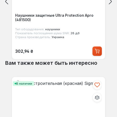
Наушники защитные Ultra Protection Apro
(481500)
Тип оборудования:
наушники
Показатель поглощения шума SNR:
28 дб
Страна производитель:
Украина
Обычная цена:
302,94 ₴
Вам также может быть интересно
Пропустить галерею продуктов
В наличии