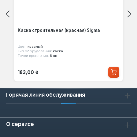
Каска строительная (красная) Sigma
Цвет:
красный
Тип оборудования:
каска
Точки крепления:
8 шт
Обычная цена:
183,00 ₴
Горячая линия обслуживания
О сервисе