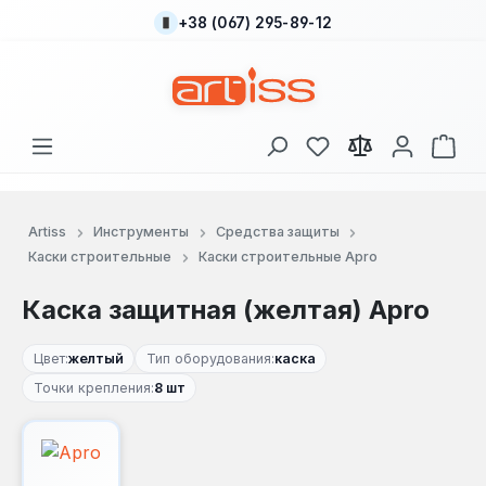
+38 (067) 295-89-12
Перейти к основному содержанию
У вас есть товары
В к
Artiss
Инструменты
Средства защиты
Каски строительные
Каски строительные Apro
Каска защитная (желтая) Apro
Цвет:
желтый
Тип оборудования:
каска
Точки крепления:
8 шт