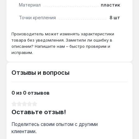
Материал
пластик
Каска подходит для использования в
строительстве, на промышленных производствах,
Точки крепления
8 шт
складах и при монтажных работах, где есть риск
травмирования головы. Производство — Украина.
Производитель может изменять характеристики
Гарантия 1 год, доставка по Украине.
товара без уведомления. Заметили ли ошибку в
описании? Напишите нам – быстро проверим и
исправим.
Подходит ли для работы на высоте?
Да — 8 точек крепления подвески
Отзывы и вопросы
обеспечивают плотное прилегание и
фиксацию, предотвращая смещение каски
при наклонах головы.
0 из 0 отзывов
Средний рейтинг 0 из 5 звезд
Какой обхват головы регулируется?
Оставьте отзыв!
Регулируемая подвеска позволяет подогнать
Поделитесь своим опытом с другими
каску под размеры от 54 до 62 см —
клиентами.
стандартный диапазон для взрослых