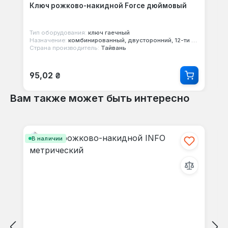
Ключ рожково-накидной Force дюймовый
Тип оборудования:
ключ гаечный
Назначение:
комбинированный, двусторонний, 12-ти гранный
Страна производитель:
Тайвань
Обычная цена:
95,02 ₴
Вам также может быть интересно
Пропустить галерею продуктов
В наличии