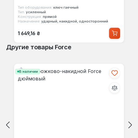
Тип оборудования:
ключ гаечный
Тип:
усиленный
Конструкция:
прямой
Назначение:
ударный, накидной, односторонний
Обычная цена:
1 649,16 ₴
Другие товары Force
Пропустить галерею продуктов
В наличии