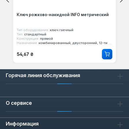
Ключ рожково-накидной INFO метрический
Тип оборудования:
ключ гаечный
Тип:
стандартный
Конструкция:
прямой
Назначение:
комбинированный, двусторонний, 12-ти гранный
Обычная цена:
54,67 ₴
Горячая линия обслуживания
О сервисе
Информация