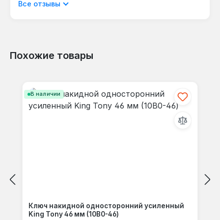
Отображать отзывы только на текущем
Все отзывы
ударными гайковёртами, что позволяет
языке.
автоматизировать процесс откручивания.
Похожие товары
Отзывов не найдено. Делитесь
Пропустить галерею продуктов
своими мыслями с другими.
В наличии
Ключ накидной односторонний усиленный
King Tony 46 мм (10B0-46)