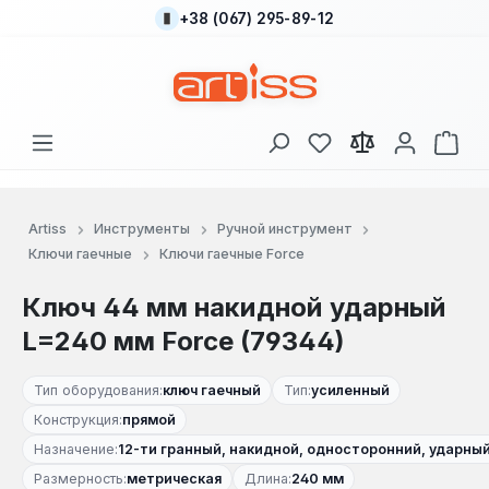
+38 (067) 295-89-12
Перейти к основному содержанию
У вас есть товары
В к
Artiss
Инструменты
Ручной инструмент
Ключи гаечные
Ключи гаечные Force
Ключ 44 мм накидной ударный
L=240 мм Force (79344)
Тип оборудования:
ключ гаечный
Тип:
усиленный
Конструкция:
прямой
Назначение:
12-ти гранный, накидной, односторонний, ударны
Размерность:
метрическая
Длина:
240 мм