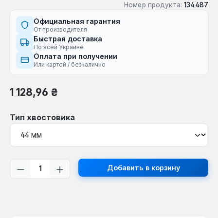
Номер продукта:
134487
Официальная гарантия
От производителя
Быстрая доставка
По всей Украине
Оплата при получении
Или картой / безналично
Обычная цена:
1 128,96 ₴
Выберите
Тип хвостовика
Количество продукта: введите желаем
Добавить в корзину