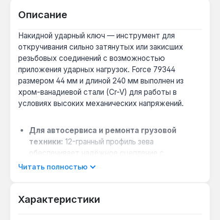
Описание
Накидной ударный ключ — инструмент для
откручивания сильно затянутых или закисших
резьбовых соединений с возможностью
приложения ударных нагрузок. Force 79344
размером 44 мм и длиной 240 мм выполнен из
хром-ванадиевой стали (Cr-V) для работы в
условиях высоких механических напряжений.
Для автосервиса и ремонта грузовой
техники:
12-гранный профиль зева
обеспечивает надёжное сцепление с
крепежом M44, снижая риск срыва граней
Читать полностью
даже при затяжке до 200 Н·м — подходит для
демонтажа ступичных гаек и болтов подвески.
Характеристики
При работе с закисшими соединениями на
открытом воздухе:
ударная конструкция