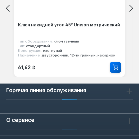
Ключ накидной угол 45° Unison метрический
Тип оборудования:
ключ гаечный
Тип:
стандартный
Конструкция:
изогнутый
Назначение:
двусторонний, 12-ти гранный, накидной
Обычная цена:
61,62 ₴
Горячая линия обслуживания
О сервисе