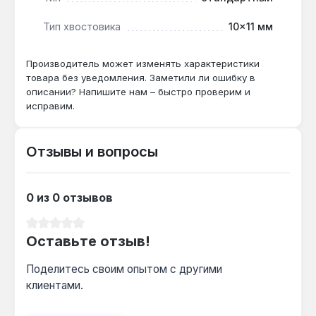
труднодоступных местах. Производство —
Тип хвостовика
10×11 мм
Тайвань. Гарантия 1 год, доставка по Украине.
Производитель может изменять характеристики
Подходит ли для работы с креплениями в
товара без уведомления. Заметили ли ошибку в
описании? Напишите нам – быстро проверим и
двигателе?
исправим.
Да — угол наклона 45° и длина 195 мм
обеспечивают доступ к креплениям
впускного коллектора и генератора.
Отзывы и вопросы
Какой профиль лучше для старых болтов?
0 из 0 отзывов
12-гранный профиль снижает риск
Средний рейтинг 0 из 5 звезд
повреждения граней на изношенных болтах,
Оставьте отзыв!
обеспечивая надёжный захват.
Поделитесь своим опытом с другими
клиентами.