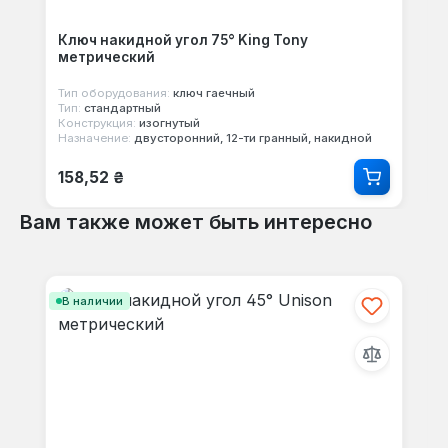
Ключ накидной угол 75° King Tony
метрический
Тип оборудования:
ключ гаечный
Тип:
стандартный
Конструкция:
изогнутый
Назначение:
двусторонний, 12-ти гранный, накидной
Обычная цена:
158,52 ₴
Вам также может быть интересно
Пропустить галерею продуктов
В наличии