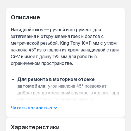
Описание
Накидной ключ — ручной инструмент для
затягивания и откручивания гаек и болтов с
метрической резьбой. King Tony 10×11 мм с углом
наклона 45° изготовлен из хром-ванадиевой стали
Cr-V и имеет длину 195 мм для работы в
ограниченном пространстве.
Для ремонта в моторном отсеке
автомобиля:
угол наклона 45° позволяет
добраться до креплений впускного коллектора
или генератора, где прямой ключ не
помещается.
Читать полностью
Выбор между 6-гранным и 12-гранным
профилем:
12-гранный профиль накидной части
Характеристики
подходит для 6-гранных и 12-гранных головок