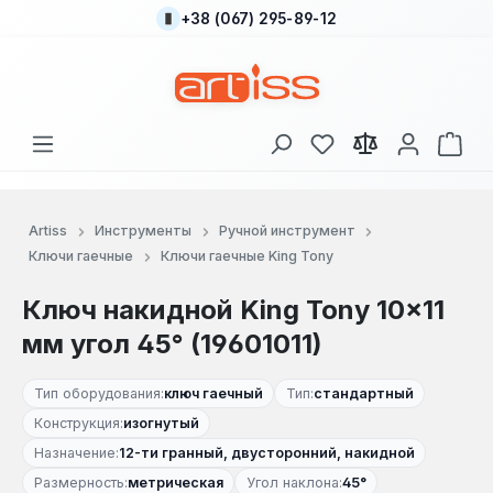
+38 (067) 295-89-12
Перейти к основному содержанию
У вас есть товары
В к
Artiss
Инструменты
Ручной инструмент
Ключи гаечные
Ключи гаечные King Tony
Ключ накидной King Tony 10×11
мм угол 45° (19601011)
Тип оборудования:
ключ гаечный
Тип:
стандартный
Конструкция:
изогнутый
Назначение:
12-ти гранный, двусторонний, накидной
Размерность:
метрическая
Угол наклона:
45°