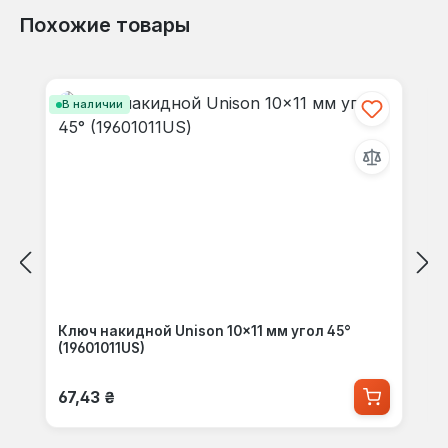
Похожие товары
Пропустить галерею продуктов
В наличии
Ключ накидной Unison 10×11 мм угол 45°
(19601011US)
Обычная цена:
67,43 ₴