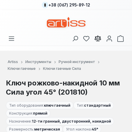
+38 (067) 295-89-12
Перейти к основному содержанию
У вас есть товары
В к
Artiss
Инструменты
Ручной инструмент
Ключи гаечные
Ключи гаечные Сила
Ключ рожково-накидной 10 мм
Сила угол 45° (201810)
Тип оборудования:
ключ гаечный
Тип:
стандартный
Конструкция:
прямой
Назначение:
12-ти гранный, двусторонний, накидной
Размерность:
метрическая
Угол наклона:
45°