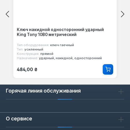
Ключ накидной односторонний ударный
King Tony 10B0 метрический
Тип оборудования:
ключ гаечный
Тип:
усиленный
Конструкция:
прямой
Назначение:
ударный, накидной, односторонний
Обычная цена:
484,00 ₴
Горячая линия обслуживания
О сервисе