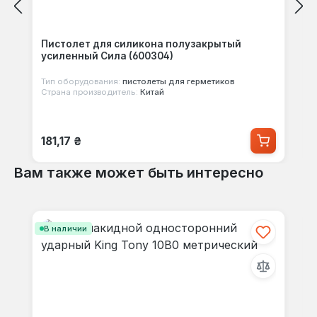
Пистолет для силикона полузакрытый
усиленный Сила (600304)
Тип оборудования:
пистолеты для герметиков
Страна производитель:
Китай
Обычная цена:
181,17 ₴
Вам также может быть интересно
Пропустить галерею продуктов
В наличии