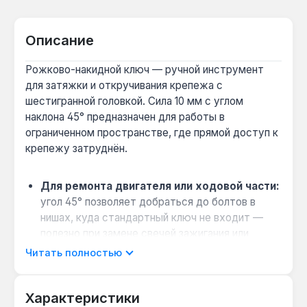
Описание
Рожково-накидной ключ — ручной инструмент
для затяжки и откручивания крепежа с
шестигранной головкой. Сила 10 мм с углом
наклона 45° предназначен для работы в
ограниченном пространстве, где прямой доступ к
крепежу затруднён.
Для ремонта двигателя или ходовой части:
угол 45° позволяет добраться до болтов в
нишах, куда стандартный ключ не входит —
полезно при замене свечей зажигания или
снятии подвески.
Читать полностью
Выбор между рожковым и накидным
профилем:
накидная сторона с 12-гранным
Характеристики
профилем охватывает головку крепежа со