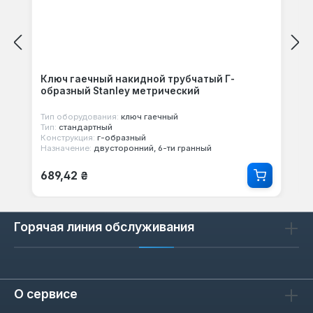
Ключ гаечный накидной трубчатый Г-
образный Stanley метрический
Тип оборудования:
ключ гаечный
Тип:
стандартный
Конструкция:
г-образный
Назначение:
двусторонний, 6-ти гранный
Обычная цена:
689,42 ₴
Горячая линия обслуживания
О сервисе