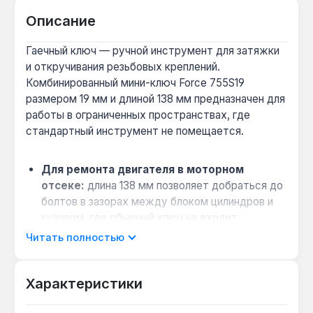
Описание
Гаечный ключ — ручной инструмент для затяжки
и откручивания резьбовых креплений.
Комбинированный мини-ключ Force 755S19
размером 19 мм и длиной 138 мм предназначен для
работы в ограниченных пространствах, где
стандартный инструмент не помещается.
Для ремонта двигателя в моторном
отсеке:
длина 138 мм позволяет добраться до
болтов в зазорах между блоком цилиндров и
кузовом, где обычный ключ не входит.
Когда выбрать вместо стандартного
Читать полностью
ключа:
если крепёж расположен в нише или за
трубопроводом — укороченная конструкция
Характеристики
даёт доступ при ограниченном ходе.
Совместимость с крепежом:
12-гранная