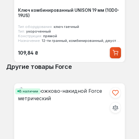
Ключ комбинированный UNISON 19 мм (10D0-
19US)
Тип оборудования:
ключ гаечный
Тип:
укороченный
Конструкция:
прямой
Назначение:
12-ти гранный, комбинированный, двусторонний
Обычная цена:
109,84 ₴
Другие товары Force
Пропустить галерею продуктов
В наличии