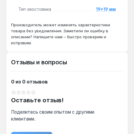
Подходит ли для откручивания
Тип хвостовика
19×19 мм
прикипевших гаек?
Да — материал CR-V (хромованадиевая
Производитель может изменять характеристики
сталь) и 12-гранный профиль накидной части
товара без уведомления. Заметили ли ошибку в
обеспечивают передачу усилия до 80 Н·м без
описании? Напишите нам – быстро проверим и
срыва граней.
исправим.
Чем отличается от стандартного ключа
Отзывы и вопросы
19 мм?
Длина 138 мм против 250–300 мм у обычного
0 из 0 отзывов
— это даёт доступ в зазоры от 150 мм, но
требует большего усилия рукой.
Средний рейтинг 0 из 5 звезд
Оставьте отзыв!
Поделитесь своим опытом с другими
клиентами.