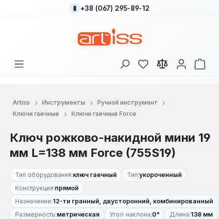
+38 (067) 295-89-12
Перейти к основному содержанию
У вас есть товары
В к
Artiss
Инструменты
Ручной инструмент
Ключи гаечные
Ключи гаечные Force
Ключ рожково-накидной мини 19
мм L=138 мм Force (755S19)
Тип оборудования:
ключ гаечный
Тип:
укороченный
Конструкция:
прямой
Назначение:
12-ти гранный, двусторонний, комбинированный
Размерность:
метрическая
Угол наклона:
0°
Длина:
138 мм