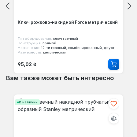
Ключ рожково-накидной Force метрический
Тип оборудования:
ключ гаечный
Конструкция:
прямой
Назначение:
12-ти гранный, комбинированный, двусторонний
Размерность:
метрическая
Обычная цена:
95,02 ₴
Вам также может быть интересно
Пропустить галерею продуктов
В наличии