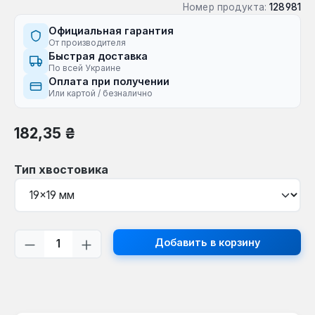
Номер продукта:
128981
Официальная гарантия
От производителя
Быстрая доставка
По всей Украине
Оплата при получении
Или картой / безналично
Обычная цена:
182,35 ₴
Выберите
Тип хвостовика
Количество продукта: введите желаем
Добавить в корзину