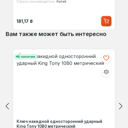
Страна производитель:
Китай
Обычная цена:
181,17 ₴
Вам также может быть интересно
Пропустить галерею продуктов
В наличии
Ключ накидной односторонний ударный
King Tony 10B0 метрический