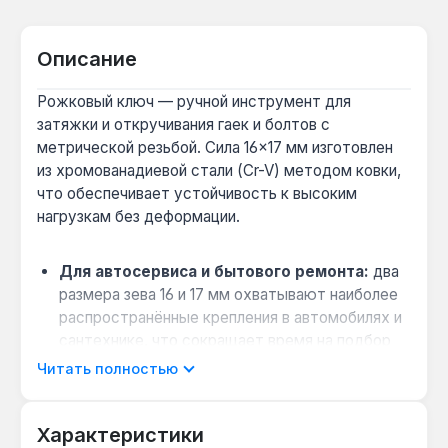
Описание
Рожковый ключ — ручной инструмент для
затяжки и откручивания гаек и болтов с
метрической резьбой. Сила 16×17 мм изготовлен
из хромованадиевой стали (Cr-V) методом ковки,
что обеспечивает устойчивость к высоким
нагрузкам без деформации.
Для автосервиса и бытового ремонта:
два
размера зева 16 и 17 мм охватывают наиболее
распространённые крепления в автомобилях и
сантехнике, что сокращает время на подбор
инструмента.
Читать полностью
Защита от коррозии при работе во
влажных условиях:
матовое хромовое
Характеристики
покрытие предотвращает появление