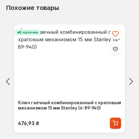
Похожие товары
Пропустить галерею продуктов
В наличии
Ключ гаечный комбинированный с храповым
механизмом 15 мм Stanley (4-89-940)
Обычная цена:
476,93 ₴