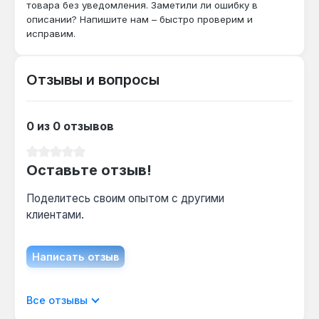
товара без уведомления. Заметили ли ошибку в
описании? Напишите нам – быстро проверим и
Подходит ли для креплений с
исправим.
метрической резьбой?
Да — размерность метрическая, зевы 16 и 17
Отзывы и вопросы
мм соответствуют стандартным гайкам M10
и M12, что покрывает большинство бытовых и
автомобильных узлов.
0 из 0 отзывов
Средний рейтинг 0 из 5 звезд
Как часто нужно обновлять покрытие?
Оставьте отзыв!
Матовое хромовое покрытие не требует
обновления — оно нанесено методом
Поделитесь своим опытом с другими
гальваники и сохраняет защиту от коррозии
клиентами.
на весь срок службы инструмента.
Написать отзыв
Гарантия 1 год, доставка по Украине.
Отображать отзывы только на текущем
Все отзывы
языке.