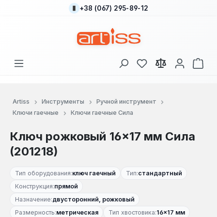
+38 (067) 295-89-12
Перейти к основному содержанию
У вас есть товары
В к
Artiss
Инструменты
Ручной инструмент
Ключи гаечные
Ключи гаечные Сила
Ключ рожковый 16×17 мм Сила
(201218)
Тип оборудования:
ключ гаечный
Тип:
стандартный
Конструкция:
прямой
Назначение:
двусторонний, рожковый
Размерность:
метрическая
Тип хвостовика:
16×17 мм