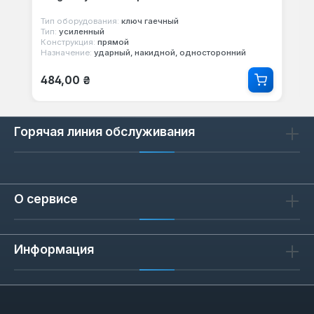
Тип оборудования:
ключ гаечный
Тип:
усиленный
Конструкция:
прямой
Назначение:
ударный, накидной, односторонний
Обычная цена:
484,00 ₴
Горячая линия обслуживания
О сервисе
Информация