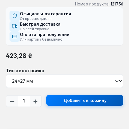
Номер продукта:
121756
Официальная гарантия
От производителя
Быстрая доставка
По всей Украине
Оплата при получении
Или картой / безналично
Обычная цена:
423,28 ₴
Выберите
Тип хвостовика
Количество продукта: введите желаем
Добавить в корзину