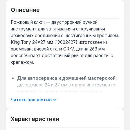
Описание
Рожковый ключ — двусторонний ручной
инструмент для затягивания и откручивания
резьбовых соединений с шестигранным профилем.
King Tony 24×27 мм (19002427) изготовлен из
хромованадиевой стали CR-V, длина 263 мм
обеспечивает достаточный рычаг для работы с
крепежом.
Для автосервиса и домашней мастерской:
два размера 24 и 27 мм в одном инструменте
покрывают наиболее ходовые крепежи
легковых автомобилей и бытового
Читать полностью
оборудования.
Работа в стеснённых условиях:
головки
Характеристики
наклонены на 15 градусов относительно
рукояти — это позволяет подобраться к гайке