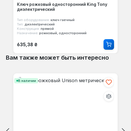
Ключ рожковый односторонний King Tony
диэлектрический
Тип оборудования:
ключ гаечный
Тип:
диэлектрический
Конструкция:
прямой
Назначение:
рожковый, односторонний
Обычная цена:
635,38 ₴
Вам также может быть интересно
Пропустить галерею продуктов
В наличии