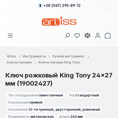
+38 (067) 295-89-12
Перейти к основному содержанию
У вас есть товары
В к
Artiss
Инструменты
Ручной инструмент
Ключи гаечные
Ключи гаечные King Tony
Ключ рожковый King Tony 24×27
мм (19002427)
Тип оборудования:
ключ гаечный
Тип:
стандартный
Конструкция:
прямой
Назначение:
12-ти гранный, двусторонний, рожковый
Размерность:
метрическая
Длина:
263 мм