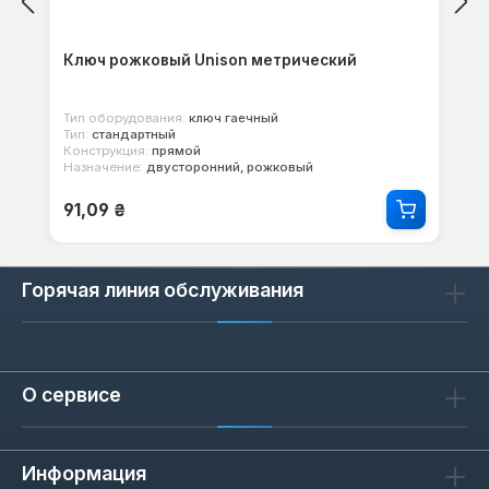
Ключ рожковый Unison метрический
Тип оборудования:
ключ гаечный
Тип:
стандартный
Конструкция:
прямой
Назначение:
двусторонний, рожковый
Обычная цена:
91,09 ₴
Горячая линия обслуживания
О сервисе
Информация