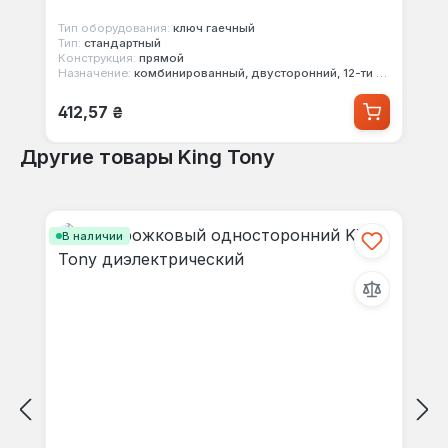
Тип оборудования:
ключ гаечный
Тип:
стандартный
Конструкция:
прямой
Назначение:
комбинированный, двусторонний, 12-ти гранный
Обычная цена:
412,57 ₴
Другие товары King Tony
Пропустить галерею продуктов
В наличии