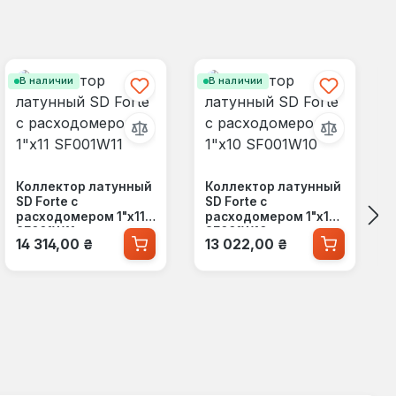
В наличии
В наличии
Коллектор латунный
Коллектор латунный
SD Forte с
SD Forte с
расходомером 1"х11
расходомером 1"х10
SF001W11
SF001W10
Обычная цена:
Обычная цена:
14 314,00 ₴
13 022,00 ₴