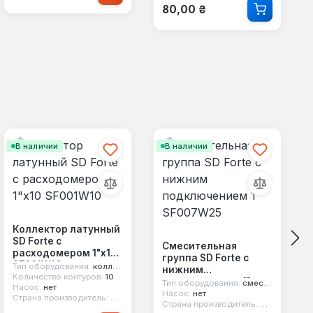
Обычная цена:
80,00 ₴
В наличии
В наличии
Коллектор латунный
SD Forte с
Смесительная
расходомером 1"х10
группа SD Forte с
SF001W10
Тип оборудования:
коллектор
нижним
Количество контуров:
10
подключением 1"
Тип оборудования:
смесительная группа
Насос:
нет
SF007W25
Насос:
нет
Страна производитель:
Китай
Страна производитель:
Китай