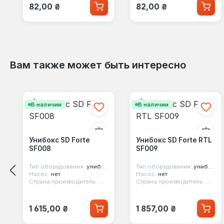
Обычная цена:
Обычная цена:
82,00 ₴
82,00 ₴
Вам также может быть интересно
Пропустить галерею продуктов
В наличии
В наличии
Унибокс SD Forte
Унибокс SD Forte RTL
SF008
SF009
Тип оборудования:
унибокс
Тип оборудования:
унибокс
Насос:
нет
Насос:
нет
Страна производитель:
Китай
Страна производитель:
Китай
Обычная цена:
Обычная цена:
1 615,00 ₴
1 857,00 ₴