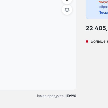
похо
обрат
Посм
Обычная це
22 405
Больше 
Номер продукта:
110990