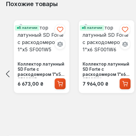
Похожие товары
Пропустить галерею продуктов
В наличии
В наличии
Коллектор латунный
Коллектор латунный
SD Forte с
SD Forte с
расходомером 1"х5
расходомером 1"х6
SF001W5
SF001W6
Обычная цена:
Обычная цена:
6 673,00 ₴
7 964,00 ₴