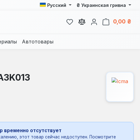
₴
Русский
Украинская гривна
У вас есть товары из спис
В к
0,00 ₴
ериалы
Автотовары
№A3K013
р временно отсутствует
алению, этот товар сейчас недоступен. Посмотрите