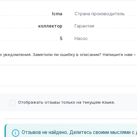
Icma
Страна производитель
асоса, но совместима с любым внешним циркуляционным насо
коллектор
Гарантия
5
Насос
 — позволяют визуально контролировать поток в каждом из 
з уведомления. Заметили ли ошибку в описании? Напишите нам –
Отображать отзывы только на текущем языке.
Отзывов не найдено. Делитесь своими мыслями с 