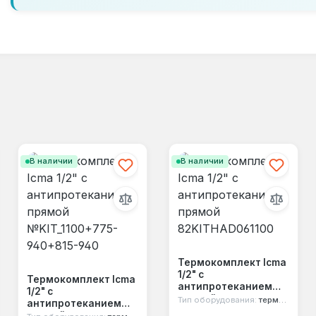
В наличии
В наличии
Термокомплект Icma
1/2" с
Термокомплект Icma
антипротеканием
1/2" с
прямой
я
Тип оборудования:
термостатический комплект
антипротеканием
82KITHAD061100
прямой