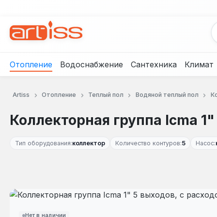
рейти к основному содержанию
Перейти к поиску
Перейти к основной навигации
Отопление
Водоснабжение
Сантехника
Климат
Artiss
Отопление
Теплый пол
Водяной теплый пол
К
Коллекторная группа Icma 1
Тип оборудования:
коллектор
Количество контуров:
5
Насос:
Пропустить галерею изображений
Нет в наличии