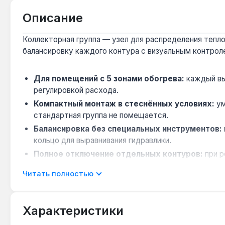
Описание
Коллекторная группа — узел для распределения тепло
балансировку каждого контура с визуальным контрол
Для помещений с 5 зонами обогрева:
каждый вы
регулировкой расхода.
Компактный монтаж в стеснённых условиях:
ум
стандартная группа не помещается.
Балансировка без специальных инструментов:
кольцо для выравнивания гидравлики.
Полное отключение отдельных контуров:
при р
систему.
Читать полностью
Комплектация для быстрого запуска:
в поставк
ввода в эксплуатацию.
Характеристики
Применяется в жилых домах и коммерческих объектах 