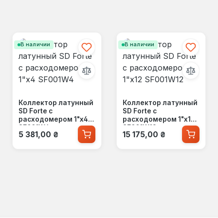
В наличии
В наличии
Коллектор латунный
Коллектор латунный
SD Forte с
SD Forte с
расходомером 1"х4
расходомером 1"х12
SF001W4
SF001W12
Обычная цена:
Обычная цена:
5 381,00 ₴
15 175,00 ₴