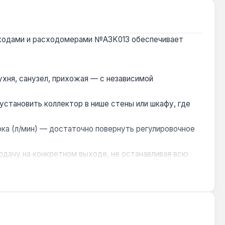
 выходами и расходомерами №A3K013 обеспечивает
хня, санузел, прихожая — с независимой
становить коллектор в нише стены или шкафу, где
а (л/мин) — достаточно повернуть регулировочное
дачу на конкретном выходе, не останавливая всю
буется докупать дополнительные аксессуары для
алия. Гарантия 2 года, доставка по Украине.