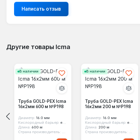
Написать отзыв
Другие товары Icma
Пропустить галерею продуктов
В наличии
В наличии
Труба GOLD-PEX Icma
Труба GOLD-PEX Icma
16х2мм 600 м №P198
16х2мм 200 м №P198
Диаметр:
16.0 мм
Диаметр:
16.0 мм
Кислородный барьер:
есть
Кислородный барьер:
есть
Длина:
600 м
Длина:
200 м
Страна производитель:
Италия
Страна производитель:
Итали