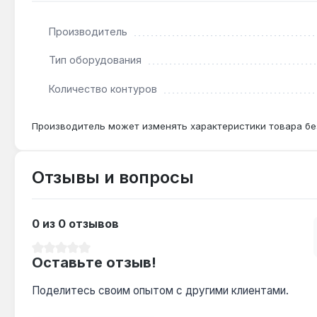
Производитель
Подходит ли для системы с насосом?
Да — коллекторная группа не имеет встроенного н
Тип оборудования
Количество контуров
Какой расходомер установлен?
Ротаметры с прозрачной колбой и шкалой 0–5 л/мин
Производитель может изменять характеристики товара бе
Отзывы и вопросы
0 из 0 отзывов
Средний рейтинг 0 из 5 звезд
Оставьте отзыв!
Поделитесь своим опытом с другими клиентами.