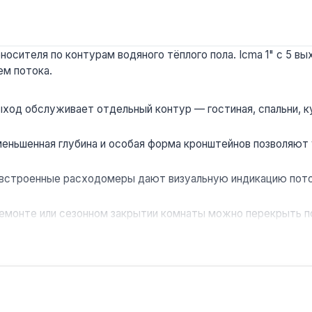
носителя по контурам водяного тёплого пола. Icma 1" с 5
ем потока.
ход обслуживает отдельный контур — гостиная, спальни, ку
еньшенная глубина и особая форма кронштейнов позволяют у
встроенные расходомеры дают визуальную индикацию поток
емонте или сезонном закрытии комнаты можно перекрыть по
е есть все фитинги, заглушки и воздухоотводчики — не тре
с водяным тёплым полом на 5 контуров. Производство — Ит