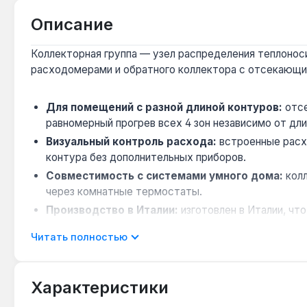
Описание
Коллекторная группа — узел распределения теплоноси
расходомерами и обратного коллектора с отсекающим
Для помещений с разной длиной контуров:
отсе
равномерный прогрев всех 4 зон независимо от дли
Визуальный контроль расхода:
встроенные расх
контура без дополнительных приборов.
Совместимость с системами умного дома:
колл
через комнатные термостаты.
Производство в Италии:
изготовлен в Италии, чт
эксплуатации.
Читать полностью
Компактный монтаж в шкафу:
габариты 212 × 45
Коллекторная группа подходит для монтажа систем тё
Характеристики
доставка по Украине.