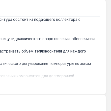
контура состоит из подающего коллектора с
ницу гидравлического сопротивления, обеспечивая
астраивать объём теплоносителя для каждого
атического регулирования температуры по зонам
отовления компонентов для долгосрочной
лекторном шкафу, экономя место в помещении.
4 отдельными зонами обогрева. Гарантия 1 год,