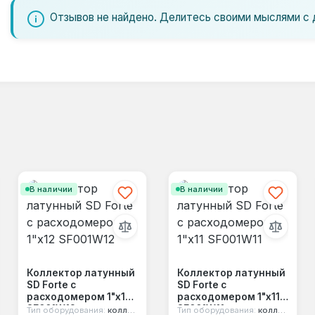
Отзывов не найдено. Делитесь своими мыслями с 
В наличии
В наличии
Коллектор латунный
Коллектор латунный
SD Forte с
SD Forte с
расходомером 1"х12
расходомером 1"х11
SF001W12
SF001W11
Тип оборудования:
коллектор
Тип оборудования:
коллектор