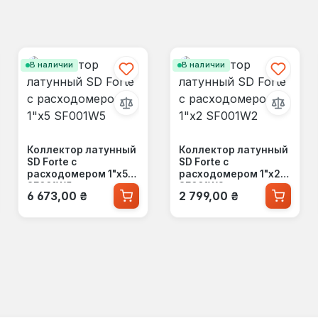
В наличии
В наличии
Коллектор латунный
Коллектор латунный
SD Forte с
SD Forte с
расходомером 1"х5
расходомером 1"х2
SF001W5
SF001W2
Обычная цена:
Обычная цена:
6 673,00 ₴
2 799,00 ₴