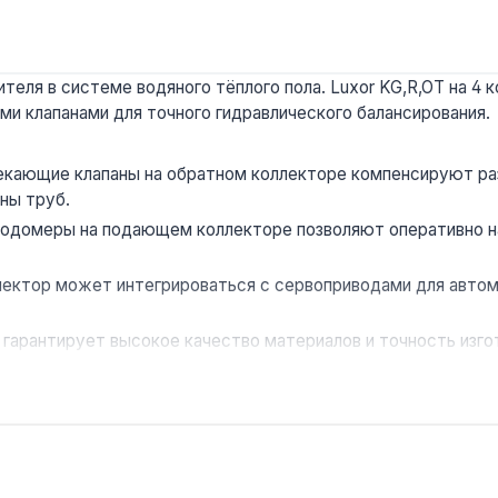
теля в системе водяного тёплого пола. Luxor KG,R,OT на 4 
и клапанами для точного гидравлического балансирования.
кающие клапаны на обратном коллекторе компенсируют раз
ны труб.
одомеры на подающем коллекторе позволяют оперативно н
ектор может интегрироваться с сервоприводами для автом
о гарантирует высокое качество материалов и точность изг
5 × 90 мм позволяют разместить группу в стандартном кол
плого пола в жилых, офисных и коммерческих помещениях с 