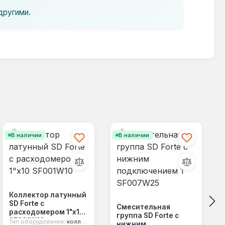
другими.
В наличии
В наличии
Коллектор латунный
SD Forte с
Смесительная
расходомером 1"х10
группа SD Forte с
SF001W10
Тип оборудования:
коллектор
нижним