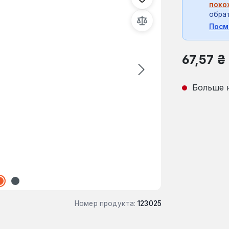
похо
обрат
Посм
Обычная це
67,57 ₴
Больше 
Номер продукта:
123025