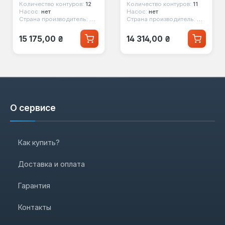
Количество контуров:
12
Количество контуров:
11
Насос:
нет
Насос:
нет
Страна производитель:
Китай
Страна производитель:
Китай
Обычная цена:
Обычная цена:
15 175,00 ₴
14 314,00 ₴
О сервисе
Как купить?
Доставка и оплата
Гарантия
Контакты