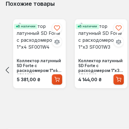
Похожие товары
Пропустить галерею продуктов
В наличии
В наличии
Коллектор латунный
Коллектор латунный
SD Forte с
SD Forte с
расходомером 1"х4
расходомером 1"х3
SF001W4
SF001W3
Обычная цена:
Обычная цена:
5 381,00 ₴
4 144,00 ₴