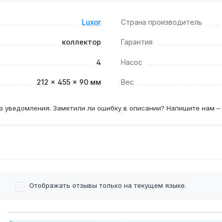
Luxor
Страна производитель
ионного насоса, но сам насос не входит в комплект и прио
коллектор
Гарантия
4
Насос
212 × 455 × 90 мм
Вес
тавляет 50 мм, что соответствует стандартным гребёнкам
з уведомления. Заметили ли ошибку в описании? Напишите нам –
Отображать отзывы только на текущем языке.