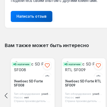
Поделитесь своим опытом с другими клиентами.
Написать отзыв
Вам также может быть интересно
Пропустить галерею продуктов
В наличии
В наличии
Унибокс SD Forte
Унибокс SD Forte RTL
SF008
SF009
Тип оборудования:
унибокс
Тип оборудования:
унибокс
Насос:
нет
Насос:
нет
Страна производитель:
Китай
Страна производитель:
Китай