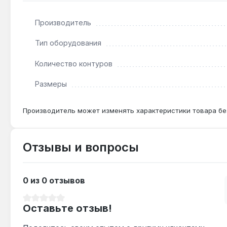
Производитель
Подходит ли для системы с насосом?
Да — коллектор рассчитан на подключение циркуляц
Тип оборудования
Количество контуров
Какой шаг между осями контуров?
Размеры
Расстояние между осями выходов для контуров сос
Производитель может изменять характеристики товара бе
Отзывы и вопросы
0 из 0 отзывов
Средний рейтинг 0 из 5 звезд
Оставьте отзыв!