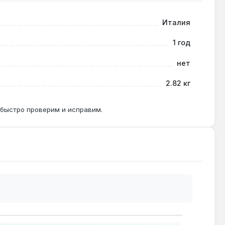
Италия
бретается отдельно.
1 год
нет
2.82 кг
 для тёплого пола.
 быстро проверим и исправим.