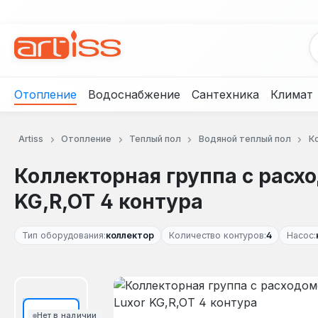
рейти к основному содержанию
Перейти к поиску
Перейти к основной навигации
Отопление
Водоснабжение
Сантехника
Климат
Artiss
Отопление
Теплый пол
Водяной теплый пол
К
Коллекторная группа с рас
KG,R,OT 4 контура
Тип оборудования:
коллектор
Количество контуров:
4
Насос:
Пропустить галерею изображений
Нет в наличии