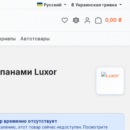
₴
Русский
Украинская гривна
У вас есть товары из спис
В к
0,00 ₴
ериалы
Автотовары
панами Luxor
р временно отсутствует
алению, этот товар сейчас недоступен. Посмотрите