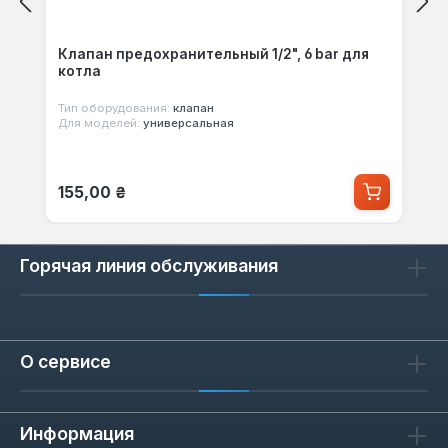
Клапан предохранительный 1/2", 6 bar для
котла
Тип оборудования:
клапан
Для моделей:
универсальная
Обычная цена:
155,00 ₴
Горячая линия обслуживания
О сервисе
Информация