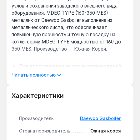
узлов и сохранения заводского внешнего вида
оборудования. MDEG TYPE (160-350 MES)
металлик от Daewoo Gasboiler выполнена из
металлического листа, что обеспечивает
повышенную прочность и точную посадку на
котлы серии MDEG TYPE мощностью от 160 до
350 MES. Производство — Южная Корея.
Для восстановления после повреждений:
панель закрывает фронтальную часть корпуса,
Читать полностью
защищая дисплей и органы управления от
случайных ударов, пыли и загрязнений —
Характеристики
актуально при ремонте после механических
воздействий.
Совместимость с серией MDEG TYPE:
деталь разработана специально для котлов
Производитель
Daewoo Gasboiler
Daewoo Gasboiler мощностью 160-350 MES, что
Страна производитель
Южная корея
гарантирует идеальную посадку без
дополнительной подгонки при замене.