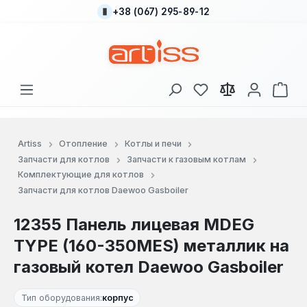
+38 (067) 295-89-12
Перейти к основному содержанию
У вас есть товары
В к
Artiss
Отопление
Котлы и печи
Запчасти для котлов
Запчасти к газовым котлам
Комплектующие для котлов
Запчасти для котлов Daewoo Gasboiler
12355 Панель лицевая MDEG
TYPE (160-350MES) металлик на
газовый котел Daewoo Gasboiler
Тип оборудования:
корпус