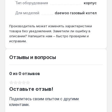
Тип оборудования
корпус
Плановое обслуживание:
замена старой или
потерявшей презентабельность панели
Для моделей
daewoo газовый котел
поддерживает заводской вид оборудования,
что важно при техническом обслуживании или
Производитель может изменять характеристики
подготовке котла к отопительному сезону.
товара без уведомления. Заметили ли ошибку в
описании? Напишите нам – быстро проверим и
исправим.
Панель подходит для котлов Daewoo Gasboiler
серии MDEG TYPE (160-350 MES) и используется
при ремонте корпуса или плановой замене
Отзывы и вопросы
изношенных элементов. Гарантия 1 год, доставка
по Украине.
0 из 0 отзывов
Средний рейтинг 0 из 5 звезд
Оставьте отзыв!
Поделитесь своим опытом с другими
клиентами.