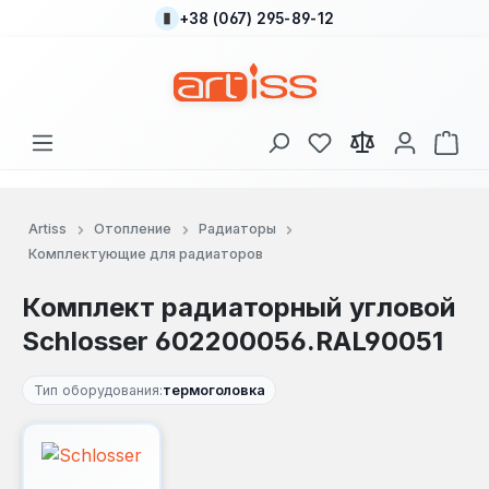
+38 (067) 295-89-12
Перейти к основному содержанию
У вас есть товары
В к
Artiss
Отопление
Радиаторы
Комплектующие для радиаторов
Комплект радиаторный угловой
Schlosser 602200056.RAL90051
Тип оборудования:
термоголовка