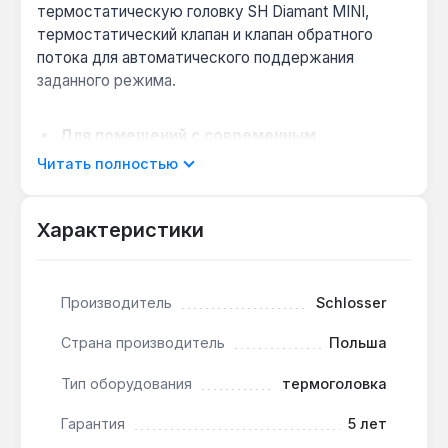
термостатическую головку SH Diamant MINI,
термостатический клапан и клапан обратного
потока для автоматического поддержания
заданного режима.
Для помещений с современным
интерьером:
чёрный матовый цвет RAL90051
Читать полностью
гармонирует с радиаторами аналогичного
оттенка, не нарушая дизайн.
Характеристики
Совместимость с системами отопления:
кутовая фигура и подключение DN15 GZ 1/2 x
GW 1/2 подходят для большинства
стандартных радиаторов с боковым
Производитель
Schlosser
подключением.
Страна производитель
Польша
Регулировка температуры без лишних
затрат:
термоголовка SH Diamant MINI
Тип оборудования
термоголовка
позволяет снижать расход энергии до 20% за
счёт точной настройки.
Гарантия
5 лет