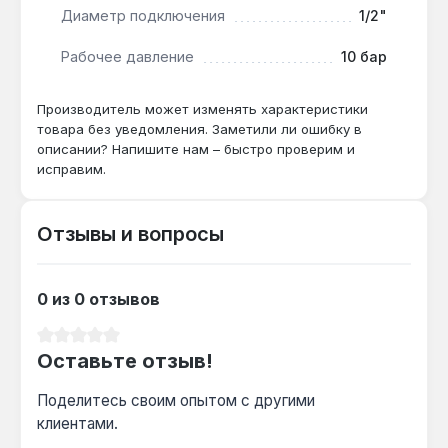
Диаметр подключения
1/2"
Комплект подходит для жилых, офисных и
коммерческих помещений, где требуется
Рабочее давление
10 бар
стабильный контроль температуры.
Производство — Польша. Гарантия 5 лет,
Производитель может изменять характеристики
доставка по Украине.
товара без уведомления. Заметили ли ошибку в
описании? Напишите нам – быстро проверим и
исправим.
Подходит ли для систем с рабочим
давлением до 10 бар?
Отзывы и вопросы
Да — латунь MS58 и конструкция клапанов
обеспечивают работу при давлении до 10 бар
и температуре до 120 °C.
0 из 0 отзывов
Средний рейтинг 0 из 5 звезд
Как часто нужно обслуживать
Оставьте отзыв!
термоголовку?
Термостатическая головка SH Diamant MINI
Поделитесь своим опытом с другими
не требует регулярного обслуживания —
клиентами.
достаточно раз в год проверять