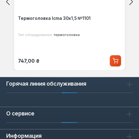
Термоголовка Icma 30х1,5 №1101
Тип оборудования:
термоголовка
Обычная цена:
747,00 ₴
Горячая линия обслуживания
О сервисе
Информация