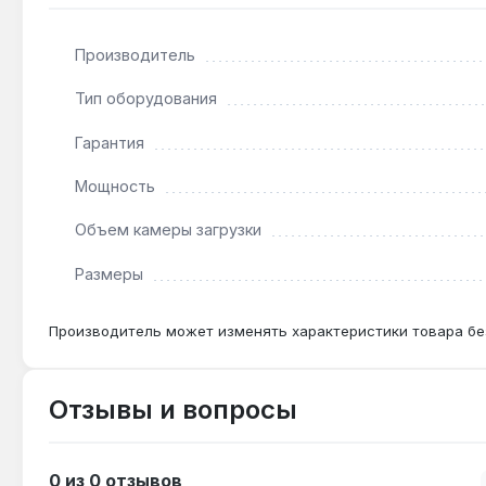
Какой диаметр дымохода требуется?
Производитель
Диаметр дымохода 180 мм — стандартный для пече
Тип оборудования
Сколько весит печь и нужен ли фундамент?
Гарантия
Вес 225 кг требует установки на негорючее основ
Мощность
Объем камеры загрузки
Можно ли топить сырыми дровами?
Рекомендуются сухие дрова влажностью до 20% — 
Размеры
Производитель может изменять характеристики товара бе
Отзывы и вопросы
0 из 0 отзывов