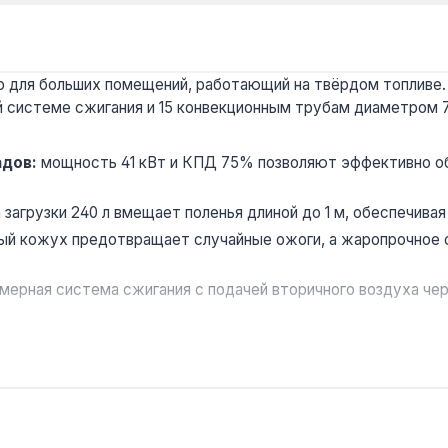
 для больших помещений, работающий на твёрдом топливе. 
й системе сжигания и 15 конвекционным трубам диаметром 
адов:
мощность 41 кВт и КПД 75% позволяют эффективно об
загрузки 240 л вмещает поленья длиной до 1 м, обеспечивая
й кожух предотвращает случайные ожоги, а жаропрочное с
мерная система сжигания с подачей вторичного воздуха чер
дровах, стружке, опилках, торфяных брикетах — это позво
изводственных цехов, теплиц, мастерских, крупных дачных 