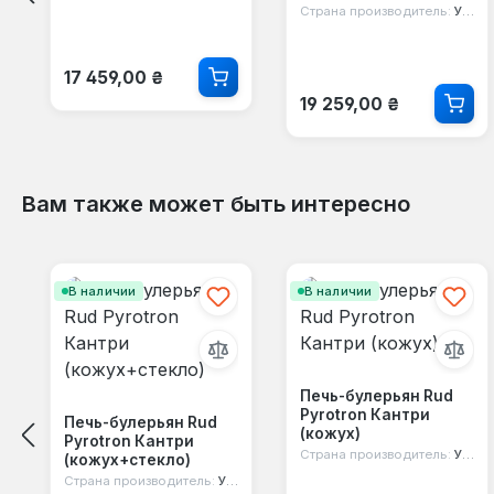
Страна производитель:
Украина
Обычная цена:
17 459,00 ₴
Обычная цена:
19 259,00 ₴
Вам также может быть интересно
Пропустить галерею продуктов
В наличии
В наличии
Печь-булерьян Rud
Pyrotron Кантри
Печь-булерьян Rud
(кожух)
Pyrotron Кантри
Страна производитель:
Украина
(кожух+стекло)
Страна производитель:
Украина