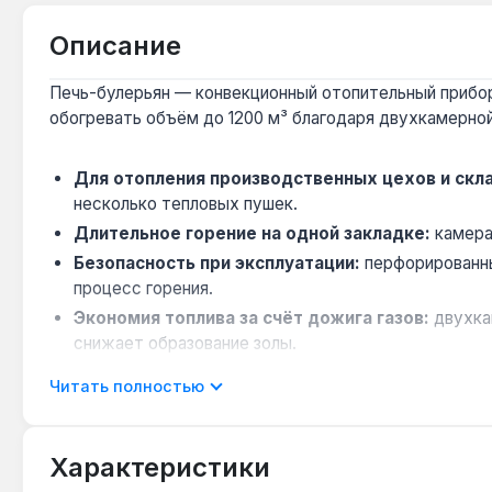
Описание
Печь-булерьян — конвекционный отопительный прибор
обогревать объём до 1200 м³ благодаря двухкамерно
Для отопления производственных цехов и скл
несколько тепловых пушек.
Длительное горение на одной закладке:
камера 
Безопасность при эксплуатации:
перфорированны
процесс горения.
Экономия топлива за счёт дожига газов:
двухка
снижает образование золы.
Универсальность по виду топлива:
работает на 
Читать полностью
Печь подходит для отопления больших помещений: про
доставка по Украине.
Характеристики