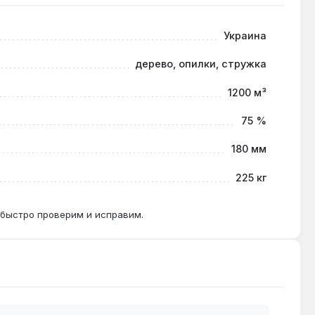
Украина
твода продуктов сгорания.
дерево, опилки, стружка
1200 м³
тонную плиту.
75 %
180 мм
тво сажи в дымоходе увеличивается.
225 кг
 быстро проверим и исправим.