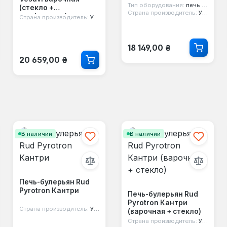
Тип оборудования:
печь для сауны
(стекло +
Страна производитель:
Украина
перфорация)
Страна производитель:
Украина
Обычная цена:
18 149,00 ₴
Обычная цена:
20 659,00 ₴
В наличии
В наличии
Печь-булерьян Rud
Pyrotron Кантри
Печь-булерьян Rud
Pyrotron Кантри
Страна производитель:
Украина
(варочная + стекло)
Страна производитель:
Украина