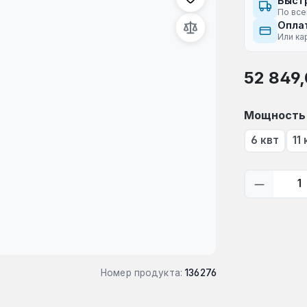
Быст
По все
Оплат
Или ка
Обычная це
52 849,
Выберите
Мощность
6 квт
11
Количес
Номер продукта:
136276