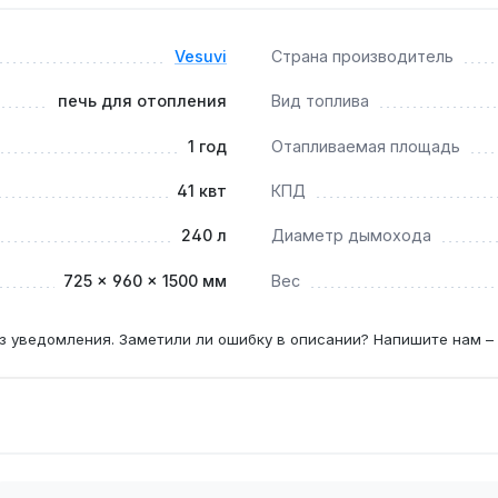
Vesuvi
Страна производитель
й мощностью 41 кВт, обеспечивает достаточную тягу для о
печь для отопления
Вид топлива
1 год
Отапливаемая площадь
ание с несущей способностью не менее 300 кг, например бе
41 квт
КПД
240 л
Диаметр дымохода
при использовании сырых дров КПД снижается, а количес
725 × 960 × 1500 мм
Вес
з уведомления. Заметили ли ошибку в описании? Напишите нам –