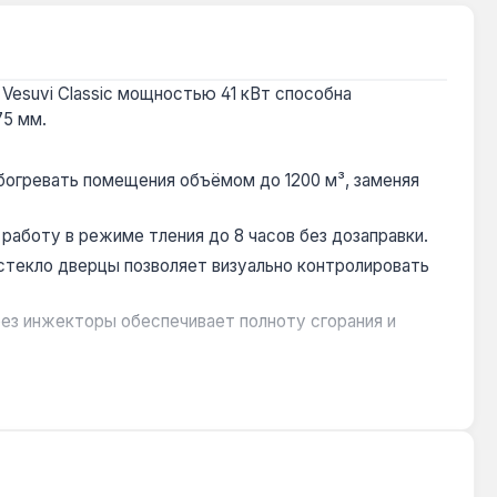
Vesuvi Classic мощностью 41 кВт способна
75 мм.
огревать помещения объёмом до 1200 м³, заменяя
 работу в режиме тления до 8 часов без дозаправки.
текло дверцы позволяет визуально контролировать
ез инжекторы обеспечивает полноту сгорания и
ляет использовать доступные местные ресурсы.
домов. Производство — Украина. Гарантия 1 год,