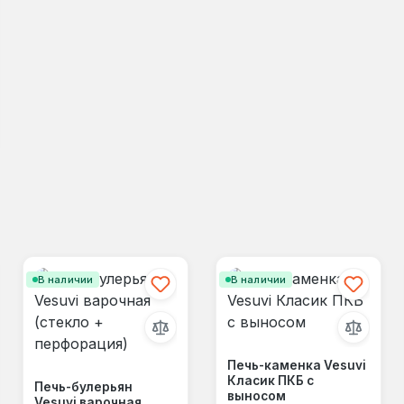
 м³
В наличии
В наличии
Печь-каменка Vesuvi
Класик ПКБ с
Печь-булерьян
выносом
Vesuvi варочная