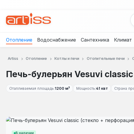
рейти к основному содержанию
Перейти к поиску
Перейти к основной навигации
Отопление
Водоснабжение
Сантехника
Климат
Artiss
Отопление
Котлы и печи
Отопительные печи
Печь-булерьян Vesuvi classic
Отапливаемая площадь:
1200 м³
Мощность:
41 квт
Страна пр
Пропустить галерею изображений
В наличии