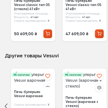
Печь-булерьян
Печь-булерьян
Vesuvi classic тип 05
Vesuvi classic тип 05
(стекло) 41 кВт
41 кВт
Отапливаемая площадь:
1200 м³
Отапливаемая площадь:
1200
Мощность:
41 квт
Мощность:
41 квт
Страна производитель:
Украина
Страна производитель:
Украина
Обычная цена:
Обычная цена:
50 609,00 ₴
47 609,00 ₴
Другие товары Vesuvi
Пропустить галерею продуктов
В наличии
В наличии
Печь-булерьян
Vesuvi варочная
Печь-булерьян
Vesuvi (варочная +
Страна производитель:
Украина
стекло)