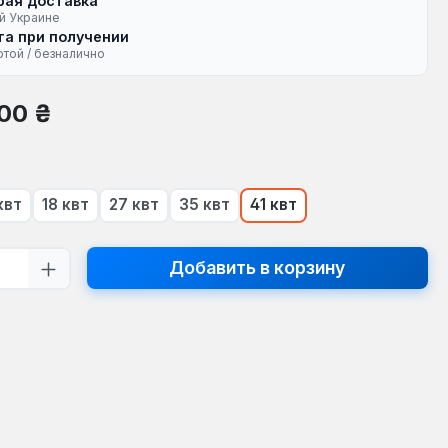
рая доставка
й Украине
а при получении
ртой / безналично
на:
00 ₴
 квт
18 квт
27 квт
35 квт
41 квт
тво продукта: введите желаемое кол
Добавить в корзину