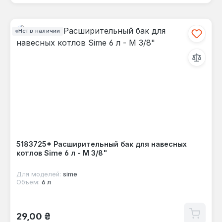
Нет в наличии
5183725* Расширительный бак для навесных
котлов Sime 6 л - M 3/8"
Для моделей:
sime
Объем:
6 л
Обычная цена:
29,00 ₴