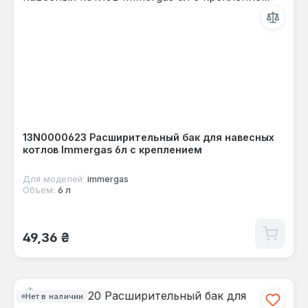
13N0000623 Расширительный бак для навесных
котлов Immergas 6л с креплением
Для моделей:
immergas
Объем:
6 л
Обычная цена:
49,36 ₴
Нет в наличии