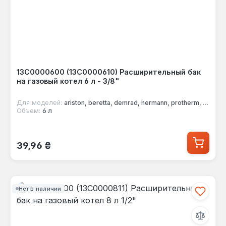
13C0000600 (13C0000610) Расширительный бак
на газовый котел 6 л - 3/8"
Для моделей:
ariston, beretta, demrad, hermann, protherm, sime
Объем:
6 л
Обычная цена:
39,96 ₴
Нет в наличии