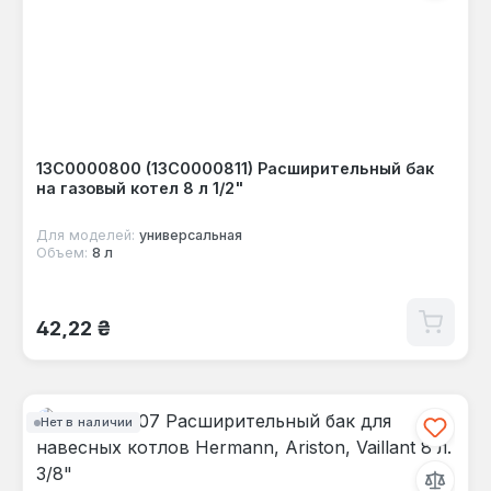
13C0000800 (13C0000811) Расширительный бак
на газовый котел 8 л 1/2"
Для моделей:
универсальная
Объем:
8 л
Обычная цена:
42,22 ₴
Нет в наличии