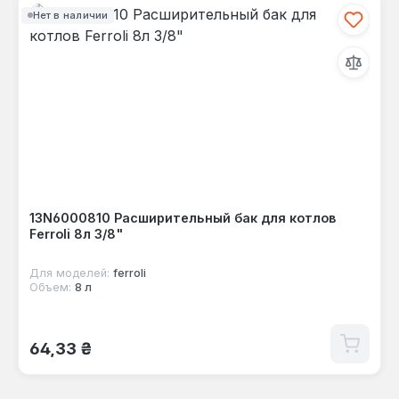
Нет в наличии
13N6000810 Расширительный бак для котлов
Ferroli 8л 3/8"
Для моделей:
ferroli
Объем:
8 л
Обычная цена:
64,33 ₴