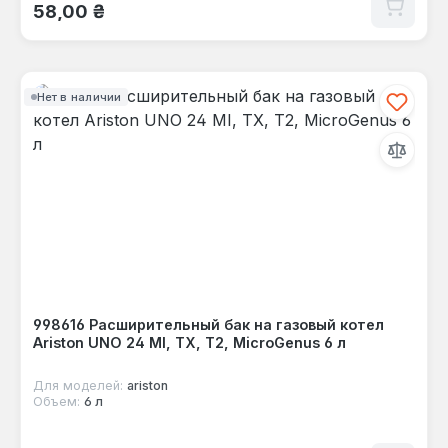
Обычная цена:
58,00 ₴
Нет в наличии
998616 Расширительный бак на газовый котел
Ariston UNO 24 MI, TX, T2, MicroGenus 6 л
Для моделей:
ariston
Объем:
6 л