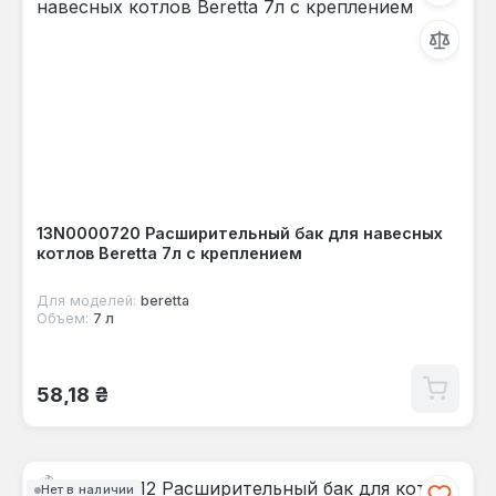
13N0000720 Расширительный бак для навесных
котлов Beretta 7л с креплением
Для моделей:
beretta
Объем:
7 л
Обычная цена:
58,18 ₴
Нет в наличии