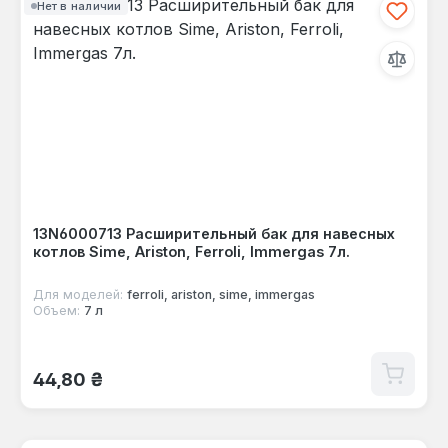
Нет в наличии
13N6000713 Расширительный бак для навесных
котлов Sime, Ariston, Ferroli, Immergas 7л.
Для моделей:
ferroli, ariston, sime, immergas
Объем:
7 л
Обычная цена:
44,80 ₴