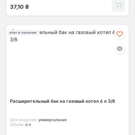
Обычная цена:
37,10 ₴
Нет в наличии
Расширительный бак на газовый котел 6 л 3/8
Для моделей:
универсальная
Объем:
6 л