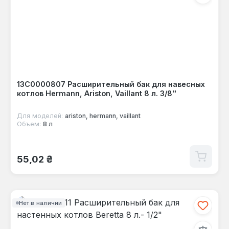
13C0000807 Расширительный бак для навесных
котлов Hermann, Ariston, Vaillant 8 л. 3/8"
Для моделей:
ariston, hermann, vaillant
Объем:
8 л
Обычная цена:
55,02 ₴
Нет в наличии