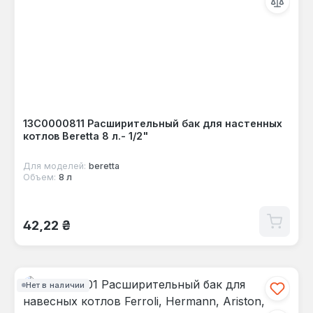
13C0000811 Расширительный бак для настенных
котлов Beretta 8 л.- 1/2"
Для моделей:
beretta
Объем:
8 л
Обычная цена:
42,22 ₴
Нет в наличии