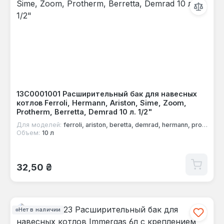
13C0001001 Расширительный бак для навесных
котлов Ferroli, Hermann, Ariston, Sime, Zoom,
Protherm, Berretta, Demrad 10 л. 1/2"
Для моделей:
ferroli, ariston, beretta, demrad, hermann, protherm, sime, zoom
Объем:
10 л
Обычная цена:
32,50 ₴
Нет в наличии