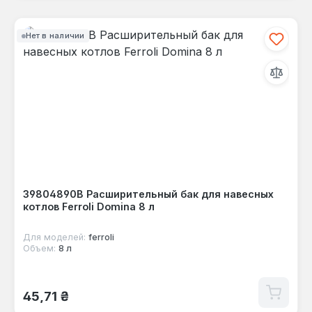
Нет в наличии
39804890B Расширительный бак для навесных
котлов Ferroli Domina 8 л
Для моделей:
ferroli
Объем:
8 л
Обычная цена:
45,71 ₴