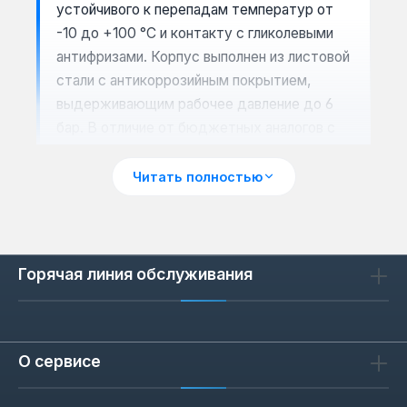
устойчивого к перепадам температур от
-10 до +100 °C и контакту с гликолевыми
антифризами. Корпус выполнен из листовой
стали с антикоррозийным покрытием,
выдерживающим рабочее давление до 6
бар. В отличие от бюджетных аналогов с
бутиловой мембраной, EPDM сохраняет
эластичность на протяжении всего срока
Читать полностью
службы (заявленный ресурс — не менее
100 000 циклов расширения/сжатия).
Горячая линия обслуживания
Совместимость с моделями
котлов
Баки Zilmet подходят для котлов Ariston,
О сервисе
Beretta, Ferroli, Hermann и Sime — это
подтверждено заводскими