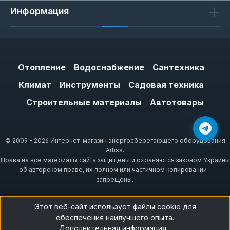
Информация
спецификациями и геометрией посадочного
места. Для котлов Ariston (серии Clas, Egis)
и Ferroli (серии Domina, Divatop)
используется стандартный патрубок ½
дюйма; для Beretta (Ciao, Exclusive) —
Отопление
Водоснабжение
Сантехника
резьба ¾ дюйма. Перед заменой
Климат
Инструменты
Садовая техника
проверьте объем старого бака: если он 8 л,
Строительные материалы
Автотовары
новый должен быть не менее 8 л, иначе
давление в системе будет расти быстрее.
© 2009 - 2026 Интернет-магазин энергосберегающего оборудования
Artiss.
Права на все материалы сайта защищены и охраняются законом Украины
Как выбрать: объем и давление
об авторском праве, их полном или частичном копировании –
запрещены.
Объем бака подбирается под мощность
котла: для моделей до 24 кВт достаточно
Этот веб-сайт использует файлы cookie для
6-8 л, для 28-32 кВт — 10 л. Давление в
обеспечения наилучшего опыта.
воздушной камере должно быть на 0,2-0,3
Дополнительная информация...