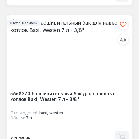
Нет в наличии
5668370 Расширительный бак для навесных
котлов Baxi, Westen 7 л - 3/8"
Для моделей:
baxi, westen
Объем:
7 л
Обычная цена:
42,15 ₴