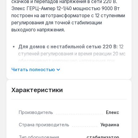
скачков и перепадов напряжения в сети 220 В.
Элекс ГЕРЦ-Ампер 12-1/40 мощностью 9000 Вт
построен на автотрансформаторе с 12 ступенями
регулирования для точной стабилизации
выходного напряжения.
Для домов с нестабильной сетью 220 В:
12
ступеней регулирования и время реакции 20 мс
обеспечивают коррекцию напряжения при
резких скачках, защищая котлы отопления и
Читать полностью
насосы.
Когда выбрать вместо релейного
Характеристики
стабилизатора:
если требуется бесшумная
работа и высокая точность — симисторная
коммутация без механических щелчков
подходит для спален и детских комнат.
Производитель
Елекс
Совместимость с чувствительной
Страна производитель
Украина
техникой:
RMS-измерение входного
напряжения и микропроцессорное управление
Тип оборудования
стабилизатор