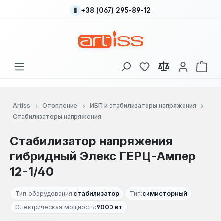
+38 (067) 295-89-12
Перейти к основному содержанию
У вас есть товары
В к
Artiss
Отопление
ИБП и стабилизаторы напряжения
Стабилизаторы напряжения
Стабилизатор напряжения
гибридный Элекс ГЕРЦ-Ампер
12-1/40
Тип оборудования:
стабилизатор
Тип:
симисторный
Электрическая мощность:
9000 вт