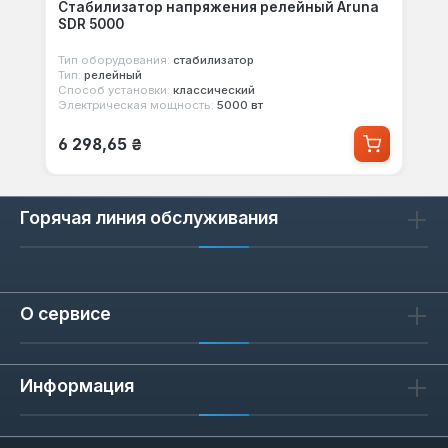
Стабилизатор напряжения релейный Aruna
SDR 5000
Тип оборудования:
стабилизатор
Тип:
релейный
Способ установки:
классический
Электрическая мощность:
5000 вт
Обычная цена:
6 298,65 ₴
Горячая линия обслуживания
О сервисе
Информация