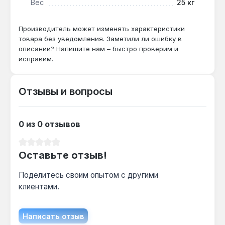
Вес
25 кг
доставка по Украине.
Производитель может изменять характеристики
товара без уведомления. Заметили ли ошибку в
Подходит ли для котла мощностью 24
описании? Напишите нам – быстро проверим и
кВт?
исправим.
Да — мощность 9000 Вт и 12 ступеней
регулирования обеспечивают стабильное
Отзывы и вопросы
питание для котла с насосом и автоматикой.
Как часто нужно обслуживать
0 из 0 отзывов
стабилизатор?
Средний рейтинг 0 из 5 звезд
При работе в сети 220 В с защитой от
Оставьте отзыв!
перегрузки и перегрева — достаточно
визуального осмотра раз в год, без замены
Поделитесь своим опытом с другими
деталей.
клиентами.
Написать отзыв