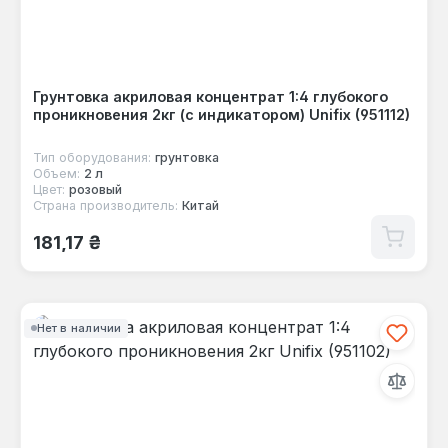
Грунтовка акриловая концентрат 1:4 глубокого
проникновения 2кг (с индикатором) Unifix (951112)
Тип оборудования:
грунтовка
Объем:
2 л
Цвет:
розовый
Страна производитель:
Китай
Обычная цена:
181,17 ₴
Нет в наличии