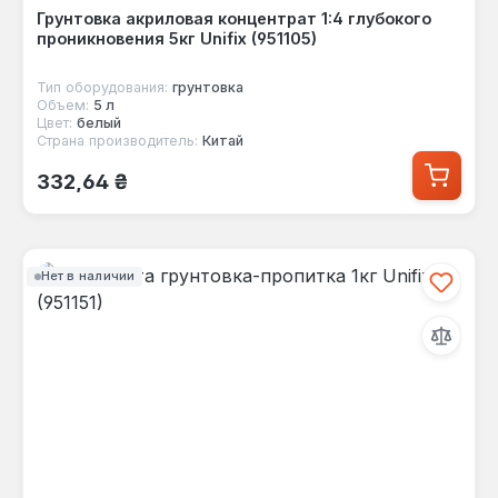
Грунтовка акриловая концентрат 1:4 глубокого
проникновения 5кг Unifix (951105)
Тип оборудования:
грунтовка
Объем:
5 л
Цвет:
белый
Страна производитель:
Китай
Обычная цена:
332,64 ₴
Нет в наличии