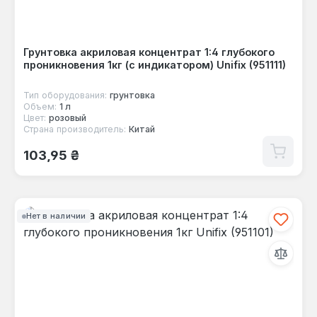
Грунтовка акриловая концентрат 1:4 глубокого
проникновения 1кг (с индикатором) Unifix (951111)
Тип оборудования:
грунтовка
Объем:
1 л
Цвет:
розовый
Страна производитель:
Китай
Обычная цена:
103,95 ₴
Нет в наличии