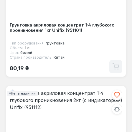
Грунтовка акриловая концентрат 1:4 глубокого
проникновения 1кг Unifix (951101)
Тип оборудования:
грунтовка
Объем:
1 л
Цвет:
белый
Страна производитель:
Китай
Обычная цена:
80,19 ₴
Нет в наличии