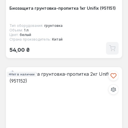
Биозащита грунтовка-пропитка 1кг Unifix (951151)
Тип оборудования:
грунтовка
Объем:
1 л
Цвет:
белый
Страна производитель:
Китай
Обычная цена:
54,00 ₴
Нет в наличии