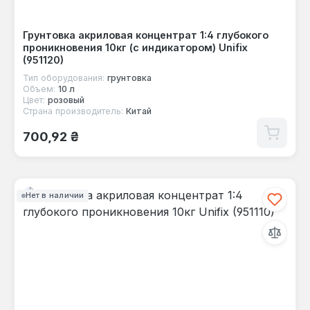
Грунтовка акриловая концентрат 1:4 глубокого
проникновения 10кг (с индикатором) Unifix
(951120)
Тип оборудования:
грунтовка
Объем:
10 л
Цвет:
розовый
Страна производитель:
Китай
Обычная цена:
700,92 ₴
Нет в наличии