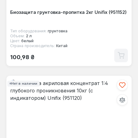
Биозащита грунтовка-пропитка 2кг Unifix (951152)
Тип оборудования:
грунтовка
Объем:
2 л
Цвет:
белый
Страна производитель:
Китай
Обычная цена:
100,98 ₴
Нет в наличии