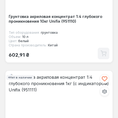
Грунтовка акриловая концентрат 1:4 глубокого
проникновения 10кг Unifix (951110)
Тип оборудования:
грунтовка
Объем:
10 л
Цвет:
белый
Страна производитель:
Китай
Обычная цена:
602,91 ₴
Нет в наличии