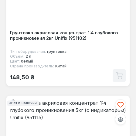
Грунтовка акриловая концентрат 1:4 глубокого
проникновения 2кг Unifix (951102)
Тип оборудования:
грунтовка
Объем:
2 л
Цвет:
белый
Страна производитель:
Китай
Обычная цена:
148,50 ₴
Нет в наличии