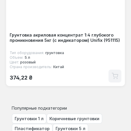
Грунтовка акриловая концентрат 1:4 глубокого
проникновения 5кг (с индикатором) Unifix (951115)
Тип оборудования:
грунтовка
Объем:
5 л
Цвет:
розовый
Страна производитель:
Китай
Обычная цена:
374,22 ₴
Популярные подкатегории
Грунтовки 1 л
Коричневые грунтовки
Пластификатор
Грунтовки 5 л