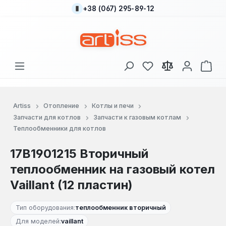
+38 (067) 295-89-12
Перейти к основному содержанию
У вас есть товары
В к
Artiss
Отопление
Котлы и печи
Запчасти для котлов
Запчасти к газовым котлам
Теплообменники для котлов
17B1901215 Вторичный
теплообменник на газовый котел
Vaillant (12 пластин)
Тип оборудования:
теплообменник вторичный
Для моделей:
vaillant