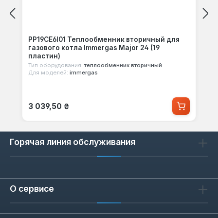
PP19CE6I01 Теплообменник вторичный для
газового котла Immergas Major 24 (19
пластин)
Тип оборудования:
теплообменник вторичный
Для моделей:
immergas
Обычная цена:
3 039,50 ₴
Горячая линия обслуживания
О сервисе