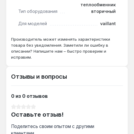
водоснабжения для стабильной подачи воды.
теплообменник
Тип оборудования
вторичный
Применяется в двухконтурных системах
Для моделей
vaillant
отопления частных домов и квартир, где
требуется восстановить функцию горячего
водоснабжения без демонтажа котла.
Производитель может изменять характеристики
товара без уведомления. Заметили ли ошибку в
Производство — Италия. Гарантия 1 год, доставка
описании? Напишите нам – быстро проверим и
по Украине.
исправим.
Подходит ли для котлов Vaillant
Отзывы и вопросы
TURBOmax VUW?
Да — модель Zilmet совместима с сериями
ATMOmax и TURBOmax Pro/Plus, но для
0 из 0 отзывов
точной проверки сверьте номер детали с
Средний рейтинг 0 из 5 звезд
оригиналом.
Оставьте отзыв!
Поделитесь своим опытом с другими
Как часто нужно менять вторичный
клиентами.