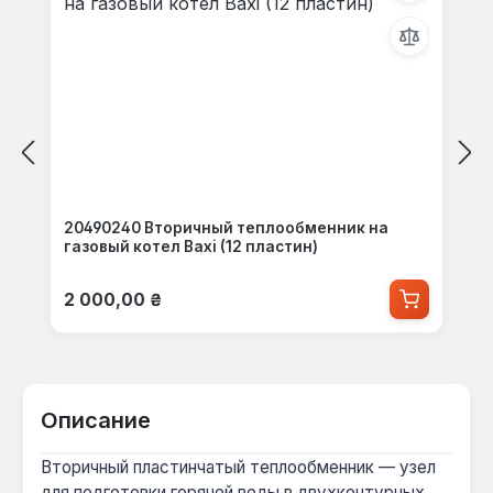
20490240 Вторичный теплообменник на
газовый котел Baxi (12 пластин)
Обычная цена:
2 000,00 ₴
Описание
Вторичный пластинчатый теплообменник — узел
для подготовки горячей воды в двухконтурных