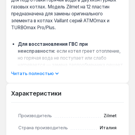
газовых котлах. Модель Zilmet на 12 пластин
предназначена для замены оригинального
элемента в котлах Vaillant серий ATMOmax и
TURBOmax Pro/Plus.
Для восстановления ГВС при
неисправности:
если котел греет отопление,
но горячая вода не поступает или слабо
нагревается — замена теплообменника решает
проблему без замены всего котла.
Читать полностью
Совместимость с сериями Vaillant:
подходит для настенных моделей ATMOmax и
Характеристики
TURBOmax Pro/Plus определённых
модификаций — уточните совместимость по
серийному номеру котла.
Производитель
Zilmet
Конструкция 12 пластин:
обеспечивает
эффективный теплообмен между первичным
Страна производитель
Италия
контуром отопления и контуром горячего