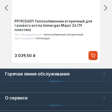
PP19CE6I01 Теплообменник вторичный для
газового котла Immergas Major 24 (19
пластин)
Тип оборудования:
теплообменник вторичный
Для моделей:
immergas
Обычная цена:
3 039,50 ₴
Горячая линия обслуживания
О сервисе