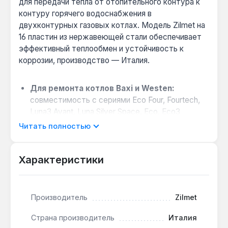
для передачи тепла от отопительного контура к
контуру горячего водоснабжения в
двухконтурных газовых котлах. Модель Zilmet на
16 пластин из нержавеющей стали обеспечивает
эффективный теплообмен и устойчивость к
коррозии, производство — Италия.
Для ремонта котлов Baxi и Westen:
совместимость с сериями Eco Four, Fourtech,
Luna3 Avant, Luna Silver Space, Eco, Eco3
Compact, Eco 3, Luna, Luna 3 Comfort, а также
Читать полностью
Westen Pulsar, Pulsar D, Star, Star Master, Energy,
Star Digital — подходит для замены при
Характеристики
снижении производительности ГВС.
Конструкция из 16 пластин:
обеспечивает
большую площадь теплопередачи для
быстрого нагрева воды без значительных
Производитель
Zilmet
потерь давления в системе.
Страна производитель
Италия
Материал — нержавеющая сталь:
устойчив