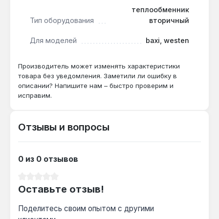
к коррозии и накипи, что продлевает срок
теплообменник
службы узла в условиях жёсткой воды.
Тип оборудования
вторичный
Для моделей
baxi, westen
Теплообменник предназначен для сервисной
замены при утечках или падении температуры
горячей воды в двухконтурных котлах Baxi и
Производитель может изменять характеристики
товара без уведомления. Заметили ли ошибку в
Westen. Производство — Италия. Гарантия 1 год,
описании? Напишите нам – быстро проверим и
доставка по Украине.
исправим.
Подходит ли для котлов Baxi Eco Four 24?
Отзывы и вопросы
Да — модель совместима с серией Eco Four,
а 16 пластин из нержавеющей стали
обеспечивают эффективный нагрев воды для
0 из 0 отзывов
ГВС.
Средний рейтинг 0 из 5 звезд
Оставьте отзыв!
Как часто требуется замена?
Поделитесь своим опытом с другими
При появлении течи или снижении