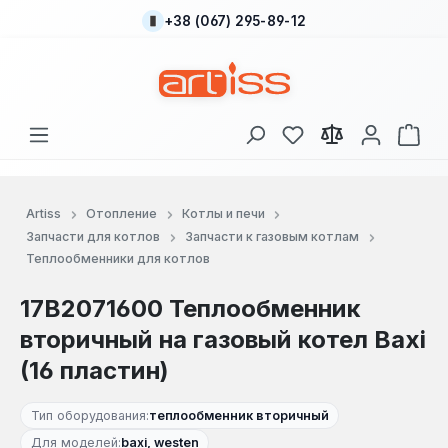
+38 (067) 295-89-12
Перейти к основному содержанию
У вас есть товары
В к
Artiss
Отопление
Котлы и печи
Запчасти для котлов
Запчасти к газовым котлам
Теплообменники для котлов
17B2071600 Теплообменник
вторичный на газовый котел Baxi
(16 пластин)
Тип оборудования:
теплообменник вторичный
Для моделей:
baxi, westen