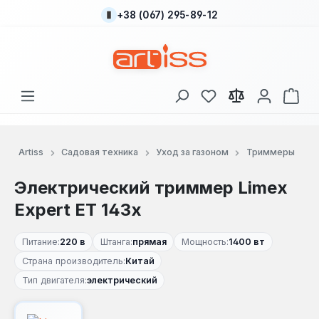
+38 (067) 295-89-12
Перейти к основному содержанию
У вас есть товары
В к
Artiss
Садовая техника
Уход за газоном
Триммеры
Электрический триммер Limex
Expert ET 143x
Питание:
220 в
Штанга:
прямая
Мощность:
1400 вт
Страна производитель:
Китай
Тип двигателя:
электрический