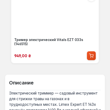
Тример электрический Vitals EZT 033s
(146515)
Цена продажи:
949,00 ₴
Описание
Электрический триммер — садовый инструмент
для стрижки травы на газонах и в
труднодоступных местах. Limex Expert ET 143x