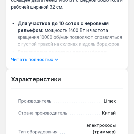
оснащён двигателем 1400 Вт с медной обмоткой и
рабочей шириной 32 см.
Для участков до 10 соток с неровным
рельефом:
мощность 1400 Вт и частота
вращения 10000 об/мин позволяют справляться
с густой травой на склонах и вдоль бордюров.
Регулировка рукоятки для комфорта:
верхняя рукоятка настраивается в диапазоне
Читать полностью
45–90 градусов, что снижает нагрузку на
спину при работе на наклонных поверхностях.
Характеристики
Напівавтоматическая подача лески:
диаметр лески 1.4 мм удлиняется без
остановки двигателя, сокращая время на
Производитель
Limex
обслуживание.
Прямая штанга для точного кошения:
Страна производитель
Китай
жёсткая конструкция штанги обеспечивает
стабильность при обработке краёв газона и
электрокосы
вокруг деревьев.
Тип оборудования
(триммер)