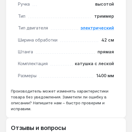
Ручка
высотой
влажности для продления срока службы
двигателя.
Тип
триммер
Тип двигателя
электрический
Как часто нужно менять леску?
Расход лески диаметром 1.4 мм зависит от
Ширина обработки
42 см
густоты травы — при регулярной стрижке
Штанга
прямая
газона средней густоты одной катушки
хватает на 2–3 сезона при использовании
Комплектация
катушка с леской
напівавтоматической подачи.
Размеры
1400 мм
Производитель может изменять характеристики
товара без уведомления. Заметили ли ошибку в
описании? Напишите нам – быстро проверим и
исправим.
Отзывы и вопросы