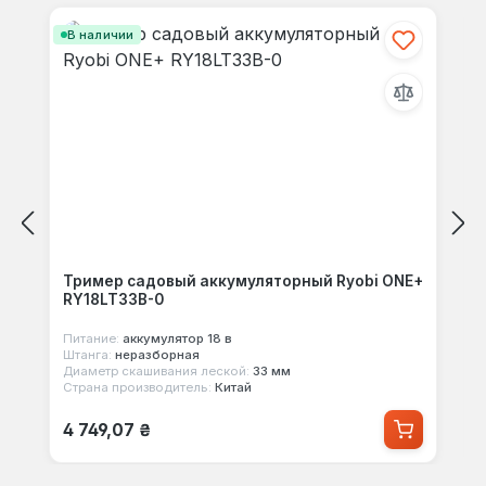
своими мыслями с другими.
В наличии
Тример садовый аккумуляторный Ryobi ONE+
RY18LT33B-0
Питание:
аккумулятор 18 в
Штанга:
неразборная
Диаметр скашивания леской:
33 мм
Страна производитель:
Китай
Обычная цена:
4 749,07 ₴